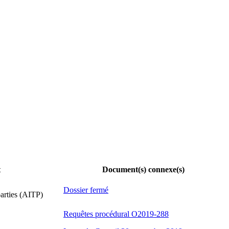
t
Document(s) connexe(s)
Dossier fermé
parties (AITP)
Requêtes procédural O2019-288