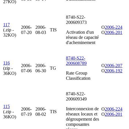
27KO)
8740-S22-
200609373
117
2006-
2006-
O
2006-224
(.zip -
TIS
Activation d'un
07-20
08-03
O
2006-201
32KO)
réseau de capacité
d'acheminement
8740-S22-
116
200608789
2006-
2006-
O
2006-207
(zip -
TG
07-06
06-30
O
2006-192
Rate Group
36KO)
Classification
8740-S22-
200609349
115
Interconnexion de
2006-
2006-
O
2006-224
(.zip -
TIS
réseaux locaux et
07-19
08-02
O
2006-201
36KO)
dégroupement des
composantes