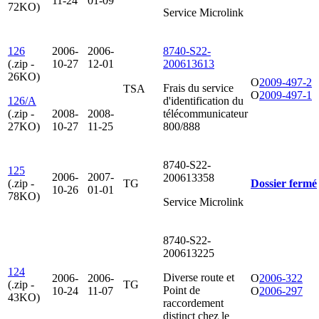
11-24
01-09
72KO)
Service Microlink
126
2006-
2006-
8740-S22-
(.zip -
10-27
12-01
200613613
26KO)
O
2009-497-2
Frais du service
TSA
O
2009-497-1
126/A
d'identification du
(.zip -
2008-
2008-
télécommunicateur
27KO)
10-27
11-25
800/888
8740-S22-
125
2006-
2007-
200613358
(.zip -
TG
Dossier fermé
10-26
01-01
78KO)
Service Microlink
8740-S22-
200613225
124
Diverse route et
2006-
2006-
O
2006-322
(.zip -
TG
Point de
10-24
11-07
O
2006-297
43KO)
raccordement
distinct chez le