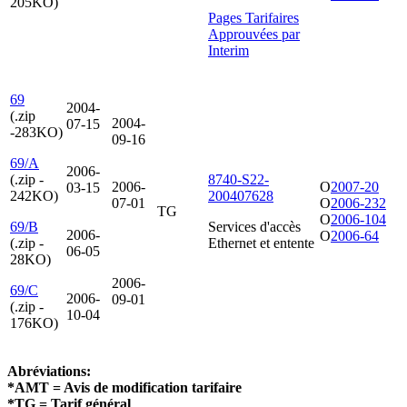
205KO)
Pages Tarifaires
Approuvées par
Interim
69
2004-
(.zip
2004-
07-15
-283KO)
09-16
69/A
2006-
(.zip -
8740-S22-
2006-
O
2007-20
03-15
242KO)
200407628
07-01
O
2006-232
TG
O
2006-104
69/B
Services d'accès
2006-
O
2006-64
(.zip -
Ethernet et entente
06-05
28KO)
2006-
69/C
2006-
09-01
(.zip -
10-04
176KO)
Abréviations:
*AMT = Avis de modification tarifaire
*TG = Tarif général