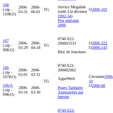
108
Service Megalink
2006-
2006-
(.zip -
TG
O
2006-102
(suite à la décision
03-31
06-01
110KO)
2002-34
)
Prix plafonds
2006
8740-S22-
107
2006-
2006-
O
2006-322
200603333
(.zip -
TG
03-29
04-18
O
2006-143
90KO)
Bloc de fonctions
8740-S22-
106
2006-
2006-
200602062
(.zip -
03-01
03-31
Circulaire
2006
107KO)
AppelWeb
TG
10
106/A
O
2006-68
2006-
2006-
Pages Tarifaires
(.zip -
03-16
03-30
Approuvées par
99KO)
Interim
8740-S22-