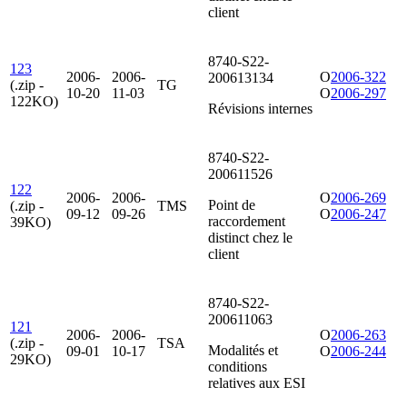
client
8740-S22-
123
2006-
2006-
O
2006-322
200613134
(.zip -
TG
10-20
11-03
O
2006-297
122KO)
Révisions internes
8740-S22-
200611526
122
2006-
2006-
O
2006-269
Point de
(.zip -
TMS
09-12
09-26
O
2006-247
raccordement
39KO)
distinct chez le
client
8740-S22-
200611063
121
2006-
2006-
O
2006-263
(.zip -
TSA
Modalités et
09-01
10-17
O
2006-244
29KO)
conditions
relatives aux ESI