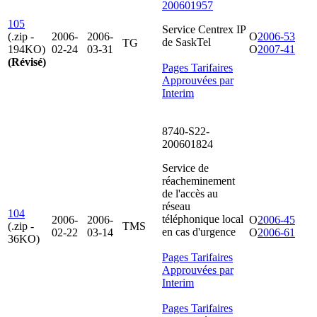
200601957
105
Service Centrex IP
(.zip -
2006-
2006-
O
2006-53
de SaskTel
TG
194KO)
02-24
03-31
O
2007-41
(Révisé)
Pages Tarifaires
Approuvées par
Interim
8740-S22-
200601824
Service de
réacheminement
de l'accès au
réseau
104
téléphonique local
2006-
2006-
O
2006-45
(.zip -
TMS
en cas d'urgence
02-22
03-14
O
2006-61
36KO)
Pages Tarifaires
Approuvées par
Interim
Pages Tarifaires