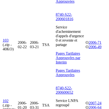
Approuvées
8740-S22-
200601816
Service
d'acheminement
d'appels d'urgence
103
0 et revente et
2006-
2006-
O
2006-71
(.zip -
TSA
partage
02-22
03-21
O
2006-49
40KO)
Pages Tarifaires
Approuvées par
Interim
Pages Tarifaires
Approuvées
8740-S22-
200600652
Service LNPA
102
2006-
2006-
O
2007-24
regroupé
(.zip -
TSA
01-20
03-31
O
2006-64