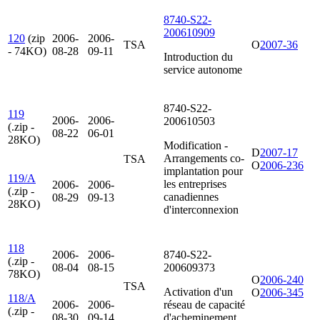
8740-S22-
200610909
120
(zip
2006-
2006-
TSA
O
2007-36
- 74KO)
08-28
09-11
Introduction du
service autonome
8740-S22-
119
2006-
2006-
200610503
(.zip -
08-22
06-01
28KO)
Modification -
D
2007-17
Arrangements co-
TSA
O
2006-236
implantation pour
119/A
les entreprises
2006-
2006-
(.zip -
canadiennes
08-29
09-13
28KO)
d'interconnexion
118
2006-
2006-
8740-S22-
(.zip -
08-04
08-15
200609373
78KO)
O
2006-240
TSA
Activation d'un
O
2006-345
118/A
2006-
2006-
réseau de capacité
(.zip -
08-30
09-14
d'acheminement