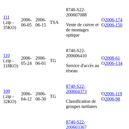
8740-S22-
200607088
111
2006-
2006-
O
2006-174
(.zip -
TSA
Vente de cuivre et
06-05
06-15
O
2006-150
35KO)
de montages
optique
8740-S22-
110
200606410
2006-
2006-
O
2008-61
(.zip -
TG
05-24
06-01
O
2006-134
Service d'accès au
118KO)
réseau
8740-S22-
109
200604373
2006-
2006-
O
2006-119
(.zip -
TG
04-12
06-30
O
2006-98
Classification de
32KO)
groupes tarifaires
8740-S22-
200603367