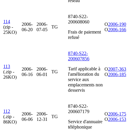
réseau
8740-S22-
114
200608060
2006-
2006-
O
2006-190
(zip -
TG
06-20
07-05
O
2006-166
Frais de paiement
25KO)
refusé
8740-S22-
200607856
113
Tarif applicable à
2006-
2006-
O
2007-363
(.zip -
TG
l'amélioration du
06-16
06-01
O
2006-185
26KO)
service aux
emplacements non
desservis
8740-S22-
112
200607179
2006-
2006-
O
2006-175
(.zip -
TG
06-06
12-31
O
2006-153
Service d'annuaire
86KO)
téléphonique