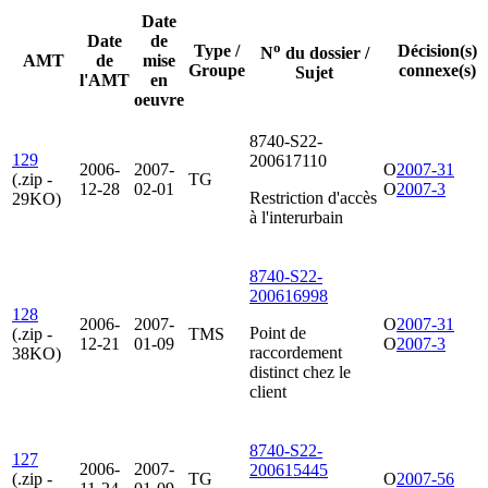
Date
Date
de
o
Type /
Décision(s)
N
du dossier /
AMT
de
mise
Groupe
connexe(s)
Sujet
l'AMT
en
oeuvre
8740-S22-
129
200617110
2006-
2007-
O
2007-31
(.zip -
TG
12-28
02-01
O
2007-3
Restriction d'accès
29KO)
à l'interurbain
8740-S22-
200616998
128
2006-
2007-
O
2007-31
Point de
(.zip -
TMS
12-21
01-09
O
2007-3
raccordement
38KO)
distinct chez le
client
8740-S22-
127
2006-
2007-
200615445
(.zip -
TG
O
2007-56