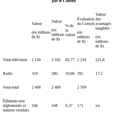
par le Conseil
Valeur
Évaluation
des
Valeur
Valeur
du Conseil
avantages
% de
tangibles
(en
la
(en millions
(en
millions
valeur
de $)
millions
(en
de $)
de $)
millions
de $)
Total télévision
2 150
2 182
82,77
2 218
221,8
Radio
318
286
10,86
291
17,5
Sous-total
2 468
2 468
2 509
Éléments non
réglementés et
168
168
6,37
171
s/o
stations vendues