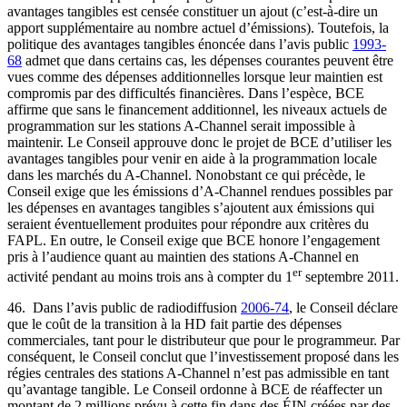
avantages tangibles est censée constituer un ajout (c’est-à-dire un
apport supplémentaire au nombre actuel d’émissions). Toutefois, la
politique des avantages tangibles énoncée dans l’avis public
1993-
68
admet que dans certains cas, les dépenses courantes peuvent être
vues comme des dépenses additionnelles lorsque leur maintien est
compromis par des difficultés financières. Dans l’espèce, BCE
affirme que sans le financement additionnel, les niveaux actuels de
programmation sur les stations A-Channel serait impossible à
maintenir. Le Conseil approuve donc le projet de BCE d’utiliser les
avantages tangibles pour venir en aide à la programmation locale
dans les marchés du A-Channel. Nonobstant ce qui précède, le
Conseil exige que les émissions d’A-Channel rendues possibles par
les dépenses en avantages tangibles s’ajoutent aux émissions qui
seraient éventuellement produites pour répondre aux critères du
FAPL. En outre, le Conseil exige que BCE honore l’engagement
pris à l’audience quant au maintien des stations A-Channel en
er
activité pendant au moins trois ans à compter du 1
septembre 2011.
46. Dans l’avis public de radiodiffusion
2006-74
, le Conseil déclare
que le coût de la transition à la HD fait partie des dépenses
commerciales, tant pour le distributeur que pour le programmeur. Par
conséquent, le Conseil conclut que l’investissement proposé dans les
régies centrales des stations A-Channel n’est pas admissible en tant
qu’avantage tangible. Le Conseil ordonne à BCE de réaffecter un
montant de 2 millions prévu à cette fin dans des ÉIN créées par des