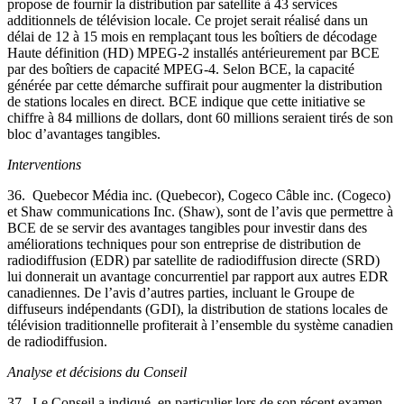
propose de fournir la distribution par satellite à 43 services
additionnels de télévision locale. Ce projet serait réalisé dans un
délai de 12 à 15 mois en remplaçant tous les boîtiers de décodage
Haute définition (HD) MPEG-2 installés antérieurement par BCE
par des boîtiers de capacité MPEG-4. Selon BCE, la capacité
générée par cette démarche suffirait pour augmenter la distribution
de stations locales en direct. BCE indique que cette initiative se
chiffre à 84 millions de dollars, dont 60 millions seraient tirés de son
bloc d’avantages tangibles.
Interventions
36. Quebecor Média inc. (Quebecor), Cogeco Câble inc. (Cogeco)
et Shaw communications Inc. (Shaw), sont de l’avis que permettre à
BCE de se servir des avantages tangibles pour investir dans des
améliorations techniques pour son entreprise de distribution de
radiodiffusion (EDR) par satellite de radiodiffusion directe (SRD)
lui donnerait un avantage concurrentiel par rapport aux autres EDR
canadiennes. De l’avis d’autres parties, incluant le Groupe de
diffuseurs indépendants (GDI), la distribution de stations locales de
télévision traditionnelle profiterait à l’ensemble du système canadien
de radiodiffusion.
Analyse et décisions du Conseil
37. Le Conseil a indiqué, en particulier lors de son récent examen