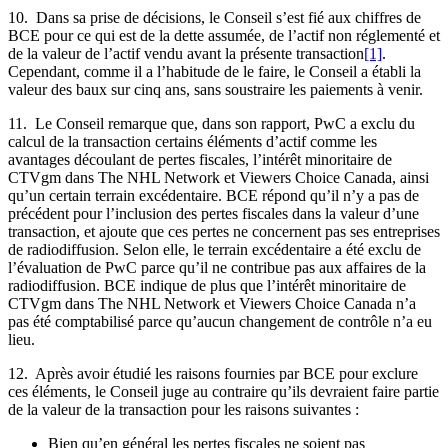
10. Dans sa prise de décisions, le Conseil s’est fié aux chiffres de
BCE pour ce qui est de la dette assumée, de l’actif non réglementé et
de la valeur de l’actif vendu avant la présente transaction
[1]
.
Cependant, comme il a l’habitude de le faire, le Conseil a établi la
valeur des baux sur cinq ans, sans soustraire les paiements à venir.
11. Le Conseil remarque que, dans son rapport, PwC a exclu du
calcul de la transaction certains éléments d’actif comme les
avantages découlant de pertes fiscales, l’intérêt minoritaire de
CTVgm dans The NHL Network et Viewers Choice Canada, ainsi
qu’un certain terrain excédentaire. BCE répond qu’il n’y a pas de
précédent pour l’inclusion des pertes fiscales dans la valeur d’une
transaction, et ajoute que ces pertes ne concernent pas ses entreprises
de radiodiffusion. Selon elle, le terrain excédentaire a été exclu de
l’évaluation de PwC parce qu’il ne contribue pas aux affaires de la
radiodiffusion. BCE indique de plus que l’intérêt minoritaire de
CTVgm dans The NHL Network et Viewers Choice Canada n’a
pas été comptabilisé parce qu’aucun changement de contrôle n’a eu
lieu.
12. Après avoir étudié les raisons fournies par BCE pour exclure
ces éléments, le Conseil juge au contraire qu’ils devraient faire partie
de la valeur de la transaction pour les raisons suivantes :
Bien qu’en général les pertes fiscales ne soient pas