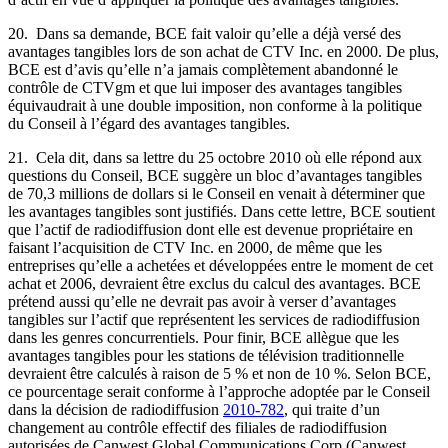
20. Dans sa demande, BCE fait valoir qu’elle a déjà versé des
avantages tangibles lors de son achat de CTV Inc. en 2000. De plus,
BCE est d’avis qu’elle n’a jamais complètement abandonné le
contrôle de CTVgm et que lui imposer des avantages tangibles
équivaudrait à une double imposition, non conforme à la politique
du Conseil à l’égard des avantages tangibles.
21. Cela dit, dans sa lettre du 25 octobre 2010 où elle répond aux
questions du Conseil, BCE suggère un bloc d’avantages tangibles
de 70,3 millions de dollars si le Conseil en venait à déterminer que
les avantages tangibles sont justifiés. Dans cette lettre, BCE soutient
que l’actif de radiodiffusion dont elle est devenue propriétaire en
faisant l’acquisition de CTV Inc. en 2000, de même que les
entreprises qu’elle a achetées et développées entre le moment de cet
achat et 2006, devraient être exclus du calcul des avantages. BCE
prétend aussi qu’elle ne devrait pas avoir à verser d’avantages
tangibles sur l’actif que représentent les services de radiodiffusion
dans les genres concurrentiels. Pour finir, BCE allègue que les
avantages tangibles pour les stations de télévision traditionnelle
devraient être calculés à raison de 5 % et non de 10 %. Selon BCE,
ce pourcentage serait conforme à l’approche adoptée par le Conseil
dans la décision de radiodiffusion
2010-782
, qui traite d’un
changement au contrôle effectif des filiales de radiodiffusion
autorisées de Canwest Global Communications Corp (Canwest