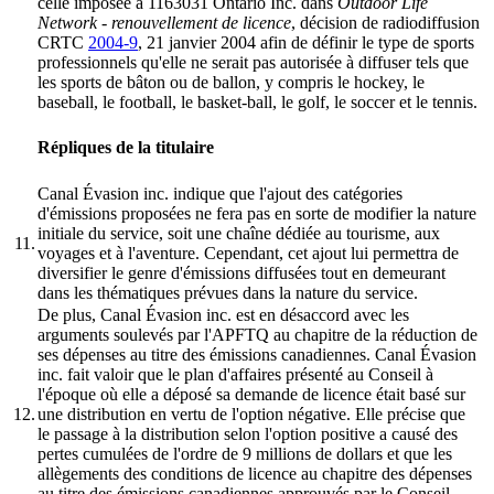
celle imposée à 1163031 Ontario Inc. dans
Outdoor Life
Network - renouvellement de licence
, décision de radiodiffusion
CRTC
2004-9
, 21 janvier 2004 afin de définir le type de sports
professionnels qu'elle ne serait pas autorisée à diffuser tels que
les sports de bâton ou de ballon, y compris le hockey, le
baseball, le football, le basket-ball, le golf, le soccer et le tennis.
Répliques de la titulaire
Canal Évasion inc. indique que l'ajout des catégories
d'émissions proposées ne fera pas en sorte de modifier la nature
initiale du service, soit une chaîne dédiée au tourisme, aux
11.
voyages et à l'aventure. Cependant, cet ajout lui permettra de
diversifier le genre d'émissions diffusées tout en demeurant
dans les thématiques prévues dans la nature du service.
De plus, Canal Évasion inc. est en désaccord avec les
arguments soulevés par l'APFTQ au chapitre de la réduction de
ses dépenses au titre des émissions canadiennes. Canal Évasion
inc. fait valoir que le plan d'affaires présenté au Conseil à
l'époque où elle a déposé sa demande de licence était basé sur
12.
une distribution en vertu de l'option négative. Elle précise que
le passage à la distribution selon l'option positive a causé des
pertes cumulées de l'ordre de 9 millions de dollars et que les
allègements des conditions de licence au chapitre des dépenses
au titre des émissions canadiennes approuvés par le Conseil