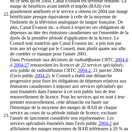
en ce sens qu'en 2004, Canal Évasion est devenue rentable. La
marge de bénéfices avant intérêt et impôts (BAII) s'est
grandement améliorée et le service a obtenu en 2004 une marge
22.
bénéficiaire presque équivalente à celle de la moyenne de
l'industrie de la télévision analogique de langue française. De
plus, Canal Évasion inc. a réussi à respecter ses obligations de
dépenses au titre des émissions canadiennes sur l'ensemble de la
durée de la première période d'application de la licence. Le
Conseil note toutefois que Canal Évasion inc. a pris non pas
trois ans tel qu'exigé par le Conseil, mais plutôt quatre ans afin
de combler ce manque pour l'année 2001.
Dans
Préambule aux décisions de radiodiffusion CRTC
2004-6
à
2004-27
renouvelant les licences de 22 services spécialisés
,
avis public de radiodiffusion CRTC
2004-2
, 21 janvier 2004
(l'avis public
2004-2
), le Conseil a établi une démarche
progressive pour fixer les obligations de dépenses relatives aux
émissions canadiennes à imposer aux services spécialisés qui
sont énumérés dans l'annexe à cet avis public lors de leur
renouvellement de licence. Pour les services qui en sont à leur
premier renouvellement, cette démarche est basée sur
l'historique de la moyenne des marges de BAII de chaque
service au cours de sa période initiale de licence, excluant
23.
l'année de lancement considérée non représentative. Les
services spécialisés énumérés dans l'avis public
2004-2
qui
affichaient des marges moyennes de BAII inférieures à 20 % au