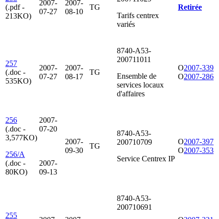
2007-
2007-
(.pdf -
TG
Retirée
07-27
08-10
Tarifs centrex
213KO)
variés
8740-A53-
200711011
257
2007-
2007-
O
2007-339
(.doc -
TG
Ensemble de
07-27
08-17
O
2007-286
535KO)
services locaux
d'affaires
256
2007-
(.doc -
07-20
8740-A53-
3,577KO)
2007-
O
2007-397
200710709
TG
09-30
O
2007-353
256/A
Service Centrex IP
(.doc -
2007-
80KO)
09-13
8740-A53-
200710691
255