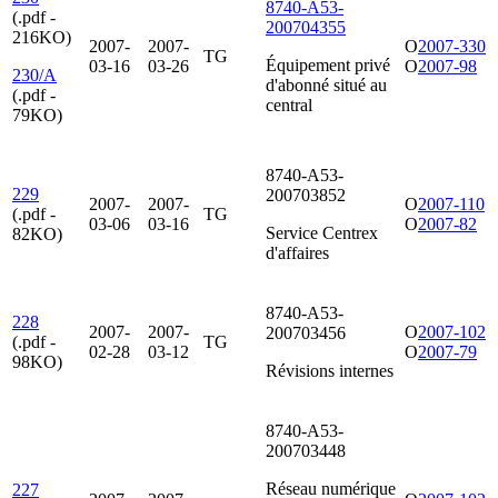
8740-A53-
(.pdf -
200704355
216KO)
2007-
2007-
O
2007-330
TG
Équipement privé
03-16
03-26
O
2007-98
230/A
d'abonné situé au
(.pdf -
central
79KO)
8740-A53-
229
200703852
2007-
2007-
O
2007-110
(.pdf -
TG
03-06
03-16
O
2007-82
Service Centrex
82KO)
d'affaires
8740-A53-
228
2007-
2007-
O
2007-102
200703456
(.pdf -
TG
02-28
03-12
O
2007-79
98KO)
Révisions internes
8740-A53-
200703448
Réseau numérique
227