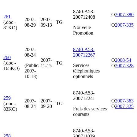
8740-A53-
O
2007-380
261
200712408
2007-
2007-
(.doc -
TG
08-29
09-13
O
2007-335
Nouvelle
81KO)
Promotion
2007-
8740-A53-
08-24
200712267
260
2007-
O
2008-54
(.doc -
TG
(Public:
Services
11-15
O
2007-328
165KO)
2007-
téléphoniques
10-18)
optionnels
8740-A53-
259
200712241
2007-
2007-
O
2007-363
(.doc -
TG
08-24
09-20
O
2007-325
Frais des services
83KO)
courants
8740-A53-
258
200711029