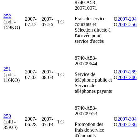
8740-A53-
200710071
252
Frais de service
2007-
2007-
O
2007-294
(.pdf -
TG
courants et
07-12
07-26
O
2007-256
159KO)
Sélection directe à
l'arrivée pour
service d'accès
8740-A53-
200709644
251
2007-
2007-
O
2007-289
Service de
(.pdf -
TG
07-03
08-03
O
2007-246
téléphone public et
116KO)
Service de
téléphones payants
8740-A53-
200709553
250
2007-
2007-
O
2007-304
(.pfd -
TG
Promotion des
06-28
07-13
O
2007-236
85KO)
frais de service
d'étudiants