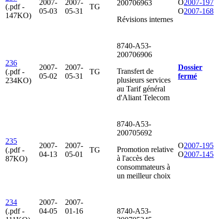
2007-
2007-
O
2007-197
200706963
(.pdf -
TG
05-03
05-31
O
2007-168
147KO)
Révisions internes
8740-A53-
200706906
236
2007-
2007-
Dossier
Transfert de
(.pdf -
TG
05-02
05-31
fermé
plusieurs services
234KO)
au Tarif général
d'Aliant Telecom
8740-A53-
200705692
235
2007-
2007-
O
2007-195
Promotion relative
(.pdf -
TG
04-13
05-01
O
2007-145
à l'accès des
87KO)
consommateurs à
un meilleur choix
234
2007-
2007-
(.pdf -
04-05
01-16
8740-A53-