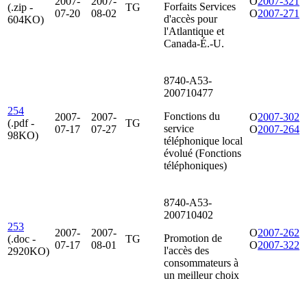
2007-
2007-
O
2007-321
Forfaits Services
(.zip -
TG
07-20
08-02
O
2007-271
d'accès pour
604KO)
l'Atlantique et
Canada-É.-U.
8740-A53-
200710477
254
Fonctions du
2007-
2007-
O
2007-302
(.pdf -
TG
service
07-17
07-27
O
2007-264
98KO)
téléphonique local
évolué (Fonctions
téléphoniques)
8740-A53-
200710402
253
2007-
2007-
O
2007-262
Promotion de
(.doc -
TG
07-17
08-01
O
2007-322
l'accès des
2920KO)
consommateurs à
un meilleur choix