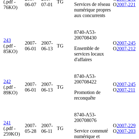
(.pdf -
TG
Services de réseau
06-07
07-01
O
2007-221
76KO)
numérique propres
aux concurrents
8740-A53-
200708430
243
2007-
2007-
O
2007-245
(.pdf -
TG
Ensemble de
06-01
06-13
O
2007-212
85KO)
services locaux
d'affaires
8740-A53-
242
200708422
2007-
2007-
O
2007-245
(.pdf -
TG
06-01
06-13
O
2007-211
Promotion de
89KO)
reconquête
8740-A53-
200708076
241
2007-
2007-
O
2007-229
(.pdf -
TG
Service commuté
05-28
06-11
O
2007-203
259KO)
numérique et