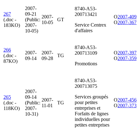
2007-
8740-A53-
267
09-21
200713421
2007-
O
2007-409
(.doc -
(Public:
GT
10-05
O
2007-367
Service Centrex
183KO)
2007-
d'affaires
10-05)
8740-A53-
266
2007-
2007-
O
2007-397
200713109
(.doc -
TG
09-14
09-28
O
2007-359
87KO)
Promotions
8740-A53-
200713075
2007-
Services groupés
265
09-14
2007-
O
2007-456
pour petites
(.doc -
(Public:
TG
11-01
O
2007-373
entreprises et
118KO)
2007-
Forfaits de lignes
10-31)
individuelles pour
petites entreprises