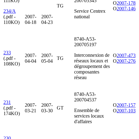
111KO)
200705345
O
2007-178
TG
O
2007-146
234/A
Service Centrex
(.pdf -
2007-
2007-
national
110KO)
04-18
04-23
8740-A53-
200705197
233
Interconnexion de
2007-
2007-
O
2007-473
(.pdf -
TG
réseaux locaux et
04-04
05-04
O
2007-276
108KO)
dégroupement des
composantes
réseau
8740-A53-
200704537
231
2007-
2007-
O
2007-157
(.pdf -
GT
Ensemble de
03-21
03-30
O
2007-103
174KO)
services locaux
d'affaires
230