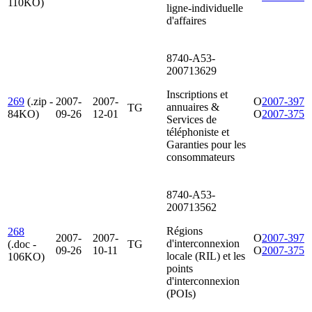
110KO)
ligne-individuelle
d'affaires
8740-A53-
200713629
Inscriptions et
269
(.zip -
2007-
2007-
O
2007-397
annuaires &
TG
84KO)
09-26
12-01
O
2007-375
Services de
téléphoniste et
Garanties pour les
consommateurs
8740-A53-
200713562
Régions
268
2007-
2007-
O
2007-397
d'interconnexion
(.doc -
TG
09-26
10-11
O
2007-375
locale (RIL) et les
106KO)
points
d'interconnexion
(POIs)