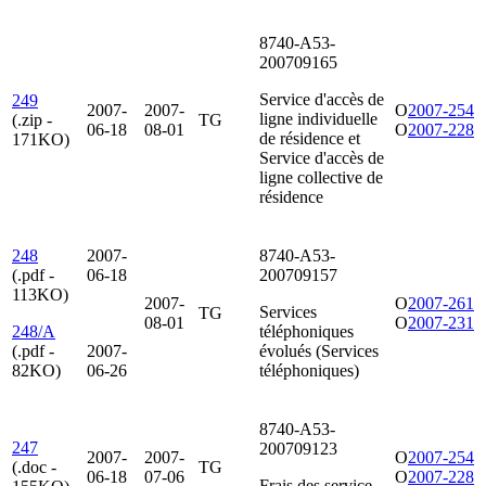
8740-A53-
200709165
Service d'accès de
249
2007-
2007-
O
2007-254
ligne individuelle
(.zip -
TG
06-18
08-01
O
2007-228
de résidence et
171KO)
Service d'accès de
ligne collective de
résidence
248
2007-
8740-A53-
(.pdf -
06-18
200709157
113KO)
2007-
O
2007-261
Services
TG
08-01
O
2007-231
248/A
téléphoniques
(.pdf -
2007-
évolués (Services
82KO)
06-26
téléphoniques)
8740-A53-
247
200709123
2007-
2007-
O
2007-254
(.doc -
TG
06-18
07-06
O
2007-228
Frais des service