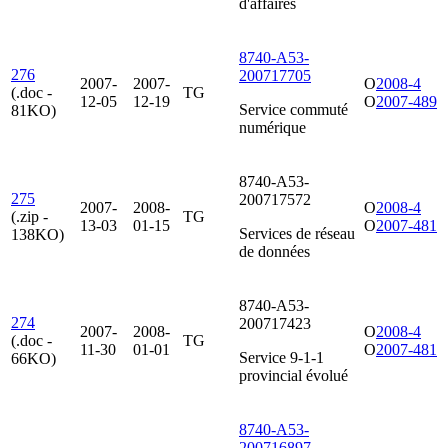
d'affaires
8740-A53-
276
200717705
2007-
2007-
O
2008-4
(.doc -
TG
12-05
12-19
O
2007-489
Service commuté
81KO)
numérique
8740-A53-
275
200717572
2007-
2008-
O
2008-4
(.zip -
TG
13-03
01-15
O
2007-481
Services de réseau
138KO)
de données
8740-A53-
274
200717423
2007-
2008-
O
2008-4
(.doc -
TG
11-30
01-01
O
2007-481
Service 9-1-1
66KO)
provincial évolué
8740-A53-
200716897