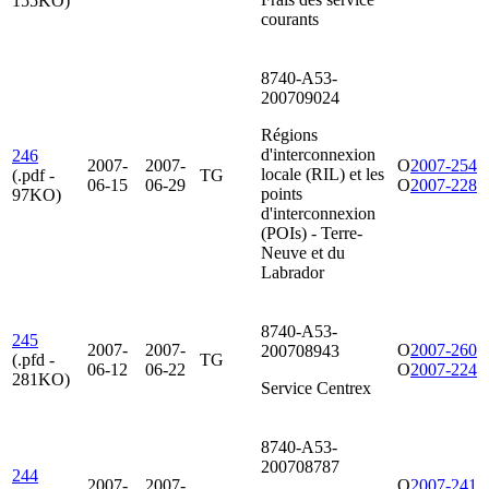
155KO)
courants
8740-A53-
200709024
Régions
d'interconnexion
246
2007-
2007-
O
2007-254
locale (RIL) et les
(.pdf -
TG
06-15
06-29
O
2007-228
points
97KO)
d'interconnexion
(POIs) - Terre-
Neuve et du
Labrador
8740-A53-
245
2007-
2007-
O
2007-260
200708943
(.pfd -
TG
06-12
06-22
O
2007-224
281KO)
Service Centrex
8740-A53-
200708787
244
2007-
2007-
O
2007-241