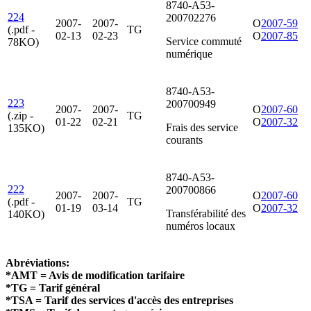
8740-A53-
224
200702276
2007-
2007-
O
2007-59
(.pdf -
TG
02-13
02-23
O
2007-85
Service commuté
78KO)
numérique
8740-A53-
223
200700949
2007-
2007-
O
2007-60
(.zip -
TG
01-22
02-21
O
2007-32
Frais des service
135KO)
courants
8740-A53-
222
200700866
2007-
2007-
O
2007-60
(.pdf -
TG
01-19
03-14
O
2007-32
Transférabilité des
140KO)
numéros locaux
Abréviations:
*AMT = Avis de modification tarifaire
*TG = Tarif général
*TSA = Tarif des services d'accès des entreprises