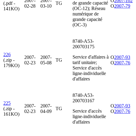
2007-
2007-
O
2007-102
de grande capacité
(.pdf -
TG
02-28
03-10
O
2007-79
(OC-12); Réseau
141KO)
numérique de
grande capacité
(OC-3)
8740-A53-
200703175
226
Service d'affaires à
2007-
2007-
O
2007-93
(.zip -
TG
tarif unitaire;
02-23
05-08
O
2007-76
179KO)
Service d'accès
ligne-individuelle
d'affaires
8740-A53-
200703167
225
2007-
2007-
O
2007-93
(.zip -
TG
Service d'accès
02-23
04-09
O
2007-76
161KO)
ligne-individuelle
d'affaires