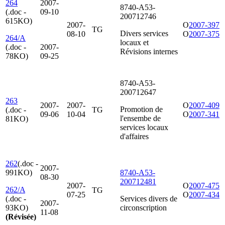
264
2007-
8740-A53-
(.doc -
09-10
200712746
615KO)
2007-
O
2007-397
TG
Divers services
08-10
O
2007-375
264/A
locaux et
(.doc -
2007-
Révisions internes
78KO)
09-25
8740-A53-
200712647
263
2007-
2007-
O
2007-409
Promotion de
(.doc -
TG
09-06
10-04
O
2007-341
l'ensembe de
81KO)
services locaux
d'affaires
262
(.doc -
2007-
991KO)
8740-A53-
08-30
200712481
2007-
O
2007-475
262/A
TG
07-25
O
2007-434
(.doc -
Services divers de
2007-
93KO)
circonscription
11-08
(Révisée)