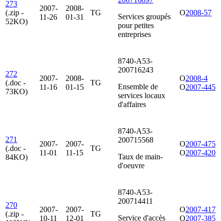
273
2007-
2008-
(.zip -
TG
O
2008-57
Services groupés
11-26
01-31
52KO)
pour petites
entreprises
8740-A53-
200716243
272
2007-
2008-
O
2008-4
(.doc -
TG
Ensemble de
11-16
01-15
O
2007-445
73KO)
services locaux
d'affaires
8740-A53-
271
200715568
2007-
2007-
O
2007-475
(.doc -
TG
11-01
11-15
O
2007-420
Taux de main-
84KO)
d'oeuvre
8740-A53-
200714411
270
2007-
2007-
O
2007-417
(.zip -
TG
Service d'accès
10-11
12-01
O
2007-385