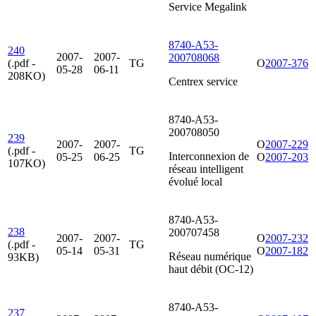
Service Megalink
8740-A53-
240
2007-
2007-
200708068
(.pdf -
TG
O
2007-376
05-28
06-11
208KO)
Centrex service
8740-A53-
200708050
239
2007-
2007-
O
2007-229
(.pdf -
TG
Interconnexion de
05-25
06-25
O
2007-203
107KO)
réseau intelligent
évolué local
8740-A53-
238
200707458
2007-
2007-
O
2007-232
(.pdf -
TG
05-14
05-31
O
2007-182
Réseau numérique
93KB)
haut débit (OC-12)
8740-A53-
237