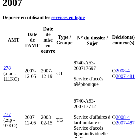
2007
Déposer en utilisant les
services en ligne
Date
Date
de
o
Type /
Décision(s)
N
du dossier /
AMT
de
mise
Groupe
connexe(s)
Sujet
l'AMT
en
oeuvre
8740-A53-
278
200717697
2007-
2007-
O
2008-4
(.doc -
GT
12-05
12-19
O
2007-481
Service d'accès
111KO)
téléphonique
8740-A53-
200717712
277
Service d'affaires à
2007-
2008-
O
2008-4
(.zip -
TG
tarif unitaire et
12-05
02-15
O
2007-487
97KO)
Service d'accès
ligne-individuelle