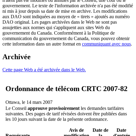
n'aient pas été modifiés ou annulés par le Conseil, une cour ou le
gouvernement. Le texte de l'information archivée n'a pas été modifié
ni mis à jour depuis sa date de mise en archive. Les modifications
aux DAO sont indiquées au moyen de « tirets » ajoutés au numéro
DAO original. Les pages archivées dans le Web ne sont pas
assujetties aux normes qui s'appliquent aux sites Web du
gouvernement du Canada. Conformément à la Politique de
communication du gouvernement du Canada, vous pouvez obtenir
cette information dans un autre format en
communiquant avec nous
.
Archivée
Cette page Web a été archivée dans le Web.
Ordonnance de télécom CRTC 2007-82
Ottawa, le 14 mars 2007
Le Conseil
approuve provisoirement
les demandes tarifaires
suivantes. Des pages de tarif révisées doivent être publiées dans
les 10 jours suivant la date de la présente ordonnance.
Avis de
Date de
Date
Requérante
modification
la
d'entrée