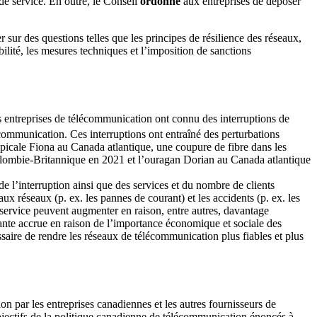
de service. En outre, le Conseil
ordonne
aux entreprises de déposer
sur des questions telles que les principes de résilience des réseaux,
lité, les mesures techniques et l’imposition de sanctions
es entreprises de télécommunication ont connu des interruptions de
lécommunication. Ces interruptions ont entraîné des perturbations
opicale Fiona au Canada atlantique, une coupure de fibre dans les
Colombie-Britannique en 2021 et l’ouragan Dorian au Canada atlantique
de l’interruption ainsi que des services et du nombre de clients
 réseaux (p. ex. les pannes de courant) et les accidents (p. ex. les
 service peuvent augmenter en raison, entre autres, davantage
ante accrue en raison de l’importance économique et sociale des
saire de rendre les réseaux de télécommunication plus fiables et plus
on par les entreprises canadiennes et les autres fournisseurs de
objectifs de la politique canadienne de télécommunication énoncés à