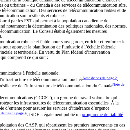
rales ou urbaines – du Canada à des services de télécommunication sûrs,
s de télécommunication. Des services de télécommunication fiables et de
nication sont résilients et robustes.
 fourni par les FST qui permet à la population canadienne de
end notamment la détermination des politiques nationales, des normes,
e télécommunication. Le Conseil établit également les mesures
l.
ication robuste et fiable pour sauvegarder, enrichir et renforcer le
our appuyer la planification de l’industrie à l’échelle fédérale,
inciale et territoriale. En vertu du Plan fédéral d’intervention
qui comprend ce qui suit :
munications à l'échelle nationale;
Note de bas de page
2
 l'infrastructure de télécommunication touchée
.
Note de
résilience de l’infrastructure de télécommunication du Canada
 télécommunications (CCCST), un groupe de travail volontaire qui
otéger les infrastructures de télécommunication essentielles. À la
ole d’entente pour assurer les services d’itinérance d’urgence,
 de bas de page
4
. ISDE a également publié un
programme de fiabilité
ploitation des CASP, qui répartissent les premiers intervenants en cas