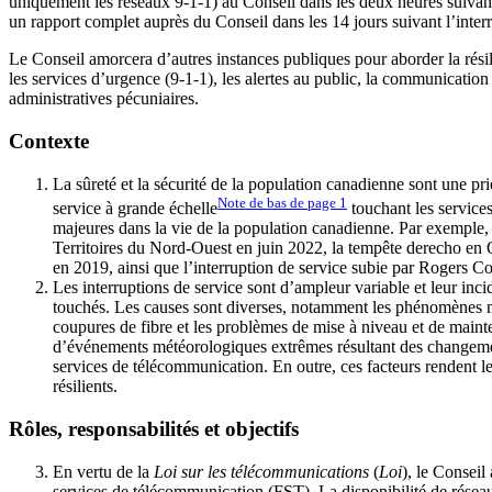
uniquement les réseaux 9-1-1) au Conseil dans les deux heures suivant
un rapport complet auprès du Conseil dans les 14 jours suivant l’interr
Le Conseil amorcera d’autres instances publiques pour aborder la résil
les services d’urgence (9-1-1), les alertes au public, la communicatio
administratives pécuniaires.
Contexte
La sûreté et la sécurité de la population canadienne sont une p
Note de bas de page
1
service à grande échelle
touchant les services
majeures dans la vie de la population canadienne. Par exemple, 
Territoires du Nord-Ouest en juin 2022, la tempête derecho en 
en 2019, ainsi que l’interruption de service subie par Rogers 
Les interruptions de service sont d’ampleur variable et leur inci
touchés. Les causes sont diverses, notamment les phénomènes mét
coupures de fibre et les problèmes de mise à niveau et de maint
d’événements météorologiques extrêmes résultant des changement
services de télécommunication. En outre, ces facteurs rendent l
résilients.
Rôles, responsabilités et objectifs
En vertu de la
Loi sur les télécommunications
(
Loi
), le Conseil
services de télécommunication (FST). La disponibilité de réseau