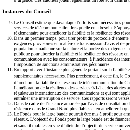
d’urgence. Ces autorités jouent également un rôle actif dans la 
Instances du Conseil
Le Conseil estime que davantage d’efforts sont nécessaires pour 
services de télécommunication lorsqu’elle en a besoin. S’appuya
réglementaire pour améliorer la fiabilité et la résilience des r
Dans un premier temps, pour tirer profit du protocole d’entent
exigences provisoires en matière de transmission d’avis et de pro
population canadienne sur la nature et la portée des exigences
publique pour aborder la fiabilité et la résilience des réseaux en
communication avec les consommateurs, à l’incidence des interr
l’imposition de sanctions administratives pécuniaires.
En rapport avec l’instance plus générale portant sur la fiabilité e
supplémentaires nécessaires. Plus précisément, à cette fin, le 
d’améliorer la fiabilité des réseaux de télécommunication du 
l’amélioration de la résilience des services 9-1-1 et des alerte
régulateurs internationaux des communications et qui sont appli
entraîner une interruption de service. Ces rapports seront versés
Dans le cadre de l’instance amorcée par l’avis de consultation 
résidence dans le Grand Nord plus fiables et en améliorer la qua
Le Fonds pour la large bande pourrait être mis à profit pour amél
réseaux. L’objectif du Fonds pour la large bande est de financer 
et sans fil mobiles en vue d’atteindre l’objectif du service unive