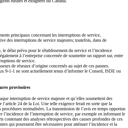
régions rurales et éloignées du Canada.
ments principaux concernant les interruptions de service,
ive des interruptions de service majeures; toutefois, dans de
 le délai prévu pour le rétablissement du service et l’incidence
 également à l’entreprise concernée de soumettre un rapport sur, entre
rruptions de service.
sseurs de réseaux d’origine concernés au sujet de ces pannes.
aux 9-1-1 ne sont actuellement tenus d’informer le Conseil, ISDE ou
ures provisoires
haque interruption de service majeure et qu’elles soumettent des
 l’article 24 de la
Loi
. Une telle exigence ferait en sorte que la
des procédures normalisées. La transmission de l’avis en temps opportun
e l’incidence de l’interruption de service, par exemple en informant le
orts contenant des analyses rétrospectives des causes profondes de ces
res qui pourraient être nécessaires pour atténuer l’incidence et la