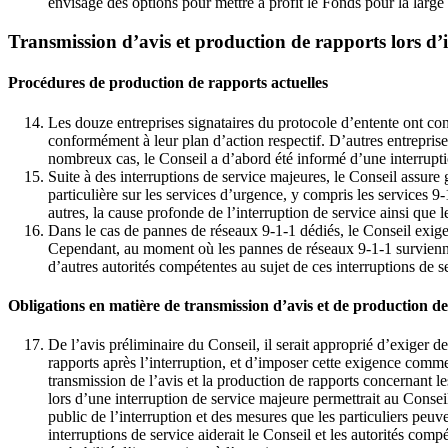
envisage des options pour mettre à profit le Fonds pour la large 
Transmission d’avis et production de rapports lors d’i
Procédures de production de rapports actuelles
Les douze entreprises signataires du protocole d’entente ont co
conformément à leur plan d’action respectif. D’autres entreprise
nombreux cas, le Conseil a d’abord été informé d’une interrupti
Suite à des interruptions de service majeures, le Conseil assure
particulière sur les services d’urgence, y compris les services 
autres, la cause profonde de l’interruption de service ainsi que l
Dans le cas de pannes de réseaux 9-1-1 dédiés, le Conseil exige
Cependant, au moment où les pannes de réseaux 9-1-1 surviennen
d’autres autorités compétentes au sujet de ces interruptions de s
Obligations en matière de transmission d’avis et de production de
De l’avis préliminaire du Conseil, il serait approprié d’exiger d
rapports après l’interruption, et d’imposer cette exigence comme
transmission de l’avis et la production de rapports concernant l
lors d’une interruption de service majeure permettrait au Consei
public de l’interruption et des mesures que les particuliers peu
interruptions de service aiderait le Conseil et les autorités com