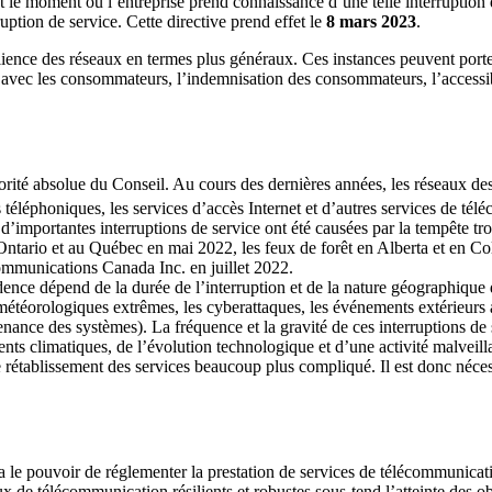
 le moment où l’entreprise prend connaissance d’une telle interruption 
uption de service. Cette directive prend effet le
8 mars 2023
.
ience des réseaux en termes plus généraux. Ces instances peuvent porter 
n avec les consommateurs, l’indemnisation des consommateurs, l’accessibi
riorité absolue du Conseil. Au cours des dernières années, les réseaux d
 téléphoniques, les services d’accès Internet et d’autres services de té
d’importantes interruptions de service ont été causées par la tempête tr
Ontario et au Québec en mai 2022, les feux de forêt en Alberta et en 
Communications Canada Inc. en juillet 2022.
dence dépend de la durée de l’interruption et de la nature géographique 
éorologiques extrêmes, les cyberattaques, les événements extérieurs aux
enance des systèmes). La fréquence et la gravité de ces interruptions de
s climatiques, de l’évolution technologique et d’une activité malveill
e rétablissement des services beaucoup plus compliqué. Il est donc néces
 a le pouvoir de réglementer la prestation de services de télécommunicati
x de télécommunication résilients et robustes sous-tend l’atteinte des 