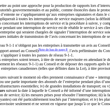
tre au point une approche pour la production de rapports lors d’interru
 autorités gouvernementales et au public, comme énoncées dans le protoc
e d’entente ne s’appliqueraient qu’aux entreprises signataires et dans le
ppliquerait à toutes les interruptions de service majeures (selon la défin
s concernant les interruptions de service et la procédure à suivre, y comp
 pendant une interruption de service est de rétablir le service à ses clie
’entreprise qui seraient chargées de signaler l’interruption de service s
res initiales de transmission de l’avis concernant les interruptions de s
seau 9-1-1 n’obligent pas les entreprises à transmettre un avis au Cons
Note de bas de page
8
rapport annuel au Conseil)
, l’avis préliminaire du Con
s’appliquer à toutes les pannes de réseau 9-1-1.
es entreprises soient tenues, à titre de mesure provisoire en attendant le
ment les réseaux 9-1-1) au Conseil et de déposer des rapports après les
s entreprises canadiennes (telles que définies dans la
Loi
), à titre provi
eures suivant le moment où elles prennent connaissance d’une « interrupt
u une partie importante des abonnés de l’entreprise pendant plus d’une
frastructures essentielles; iv) de grandes installations de transport; ou v
urs
suivant la date à laquelle le Conseil a été informé d’une interrupti
ion de service; ii) les mesures prises pour résoudre l’interruption; iii) l
es) ont été particulièrement touchés par l’interruption; et iv) les plan
provisoire seulement et ne seront en vigueur que jusqu’à ce que le Consei