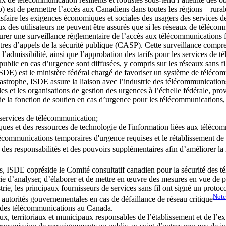
a 7b) est de permettre l’accès aux Canadiens dans toutes les régions – ru
satisfaire les exigences économiques et sociales des usagers des service
des utilisateurs ne peuvent être assurés que si les réseaux de télécommu
ssurer une surveillance réglementaire de l’accès aux télécommunications
tres d’appels de la sécurité publique (CASP). Cette surveillance compr
e l’admissibilité, ainsi que l’approbation des tarifs pour les services d
 public en cas d’urgence sont diffusées, y compris sur les réseaux sans fi
 est le ministère fédéral chargé de favoriser un système de télécommun
strophe, ISDE assure la liaison avec l’industrie des télécommunications p
bles et les organisations de gestion des urgences à l’échelle fédérale, prov
 la fonction de soutien en cas d’urgence pour les télécommunications, 
s services de télécommunication;
iques et des ressources de technologie de l'information liées aux télécom
lécommunications temporaires d'urgence requises et le rétablissement de
es responsabilités et des pouvoirs supplémentaires afin d’améliorer la 
ns, ISDE copréside le Comité consultatif canadien pour la sécurité des
ie d’analyser, d’élaborer et de mettre en œuvre des mesures en vue de pr
ie, les principaux fournisseurs de services sans fil ont signé un protoc
Note
s autorités gouvernementales en cas de défaillance de réseau critique
é des télécommunications au Canada.
, territoriaux et municipaux responsables de l’établissement et de l’ex