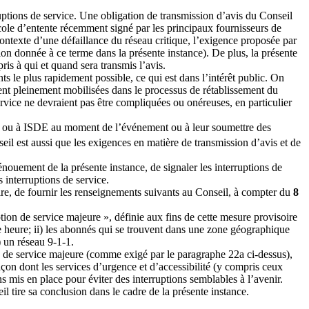
ptions de service. Une obligation de transmission d’avis du Conseil
ole d’entente récemment signé par les principaux fournisseurs de
 contexte d’une défaillance du réseau critique, l’exigence proposée par
ition donnée à ce terme dans la présente instance). De plus, la présente
ris à qui et quand sera transmis l’avis.
nts le plus rapidement possible, ce qui est dans l’intérêt public. On
oient pleinement mobilisées dans le processus de rétablissement du
ervice ne devraient pas être compliquées ou onéreuses, en particulier
eil ou à ISDE au moment de l’événement ou à leur soumettre des
seil est aussi que les exigences en matière de transmission d’avis et de
 dénouement de la présente instance, de signaler les interruptions de
 interruptions de service.
soire, de fournir les renseignements suivants au Conseil, à compter du
8
ion de service majeure », définie aux fins de cette mesure provisoire
 heure; ii) les abonnés qui se trouvent dans une zone géographique
) un réseau 9-1-1.
on de service majeure (comme exigé par le paragraphe 22a ci-dessus),
a façon dont les services d’urgence et d’accessibilité (y compris ceux
s mis en place pour éviter des interruptions semblables à l’avenir.
l tire sa conclusion dans le cadre de la présente instance.