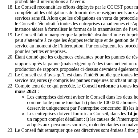
probabilité d’interruptions à l’avenir.
Le Conseil reconnaît les efforts déployés par le CCCST pour met
complèterait les obligations de fournir des renseignements aux
services sans fil. Alors que les obligations en vertu du protocol
le Conseil s’étendrait à toutes les entreprises canadiennes et s’a
instance aidera à formaliser le format de la transmission de l’avi
Le Conseil fait remarquer que la priorité absolue d’une entreprise
peut s’attendre à ce que les équipes technique et de gestion de l
service au moment de l’interruption. Par conséquent, les procédu
pour les petites entreprises.
Étant donné que les exigences existantes pour les pannes de ré
rapports après la panne (mais exigent qu’elles transmettent un 
production de rapports proposées ci-dessus devraient également 
Le Conseil est d’avis qu’il est dans l’intérêt public que toutes l
service majeures (y compris les pannes majeures touchant unique
Compte tenu de ce qui précède, le Conseil
ordonne
à toutes le
mars 2023
:
Les entreprises doivent aviser le Conseil dans les deux h
comme toute panne touchant i) plus de 100 000 abonnés o
desservie uniquement par l’entreprise concernée; iii) les in
Les entreprises doivent fournir au Conseil, dans les
14 jo
un rapport complet détaillant : i) les causes de l’interrupt
adaptés aux personnes sourdes, malentendantes ou malvoyant
Le Conseil fait remarquer que ces directives sont émises à titre 