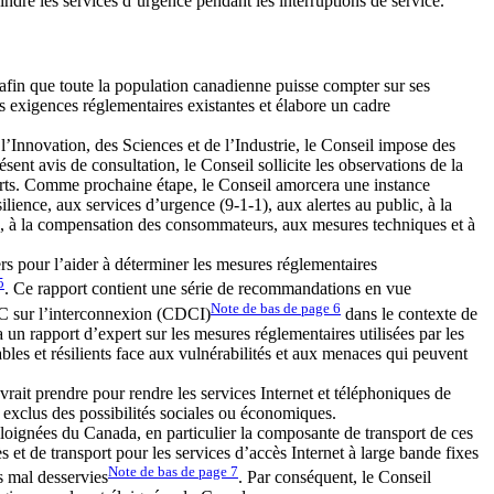
ndre les services d’urgence pendant les interruptions de service.
 afin que toute la population canadienne puisse compter sur ses
 exigences réglementaires existantes et élabore un cadre
Innovation, des Sciences et de l’Industrie, le Conseil impose des
ent avis de consultation, le Conseil sollicite les observations de la
ports. Comme prochaine étape, le Conseil amorcera une instance
silience, aux services d’urgence (9-1-1), aux alertes au public, à la
on, à la compensation des consommateurs, aux mesures techniques et à
tiers pour l’aider à déterminer les mesures réglementaires
5
. Ce rapport contient une série de recommandations en vue
Note de bas de page
6
TC sur l’interconnexion (CDCI)
dans le contexte de
 un rapport d’expert sur les mesures réglementaires utilisées par les
les et résilients face aux vulnérabilités et aux menaces qui peuvent
rait prendre pour rendre les services Internet et téléphoniques de
s exclus des possibilités sociales ou économiques.
t éloignées du Canada, en particulier la composante de transport de ces
s et de transport pour les services d’accès Internet à large bande fixes
Note de bas de page
7
ns mal desservies
. Par conséquent, le Conseil