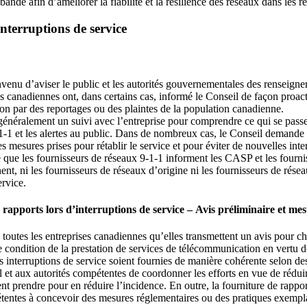
bande afin d’améliorer la fiabilité et la résilience des réseaux dans les 
nterruptions de service
nvenu d’aviser le public et les autorités gouvernementales des renseigne
s canadiennes ont, dans certains cas, informé le Conseil de façon proact
on par des reportages ou des plaintes de la population canadienne.
 généralement un suivi avec l’entreprise pour comprendre ce qui se passe,
9-1-1 et les alertes au public. Dans de nombreux cas, le Conseil demande
es mesures prises pour rétablir le service et pour éviter de nouvelles inte
 que les fournisseurs de réseaux 9-1-1 informent les CASP et les fourni
t, ni les fournisseurs de réseaux d’origine ni les fournisseurs de rése
ervice.
 rapports lors d’interruptions de service – Avis préliminaire et mes
e toutes les entreprises canadiennes qu’elles transmettent un avis pour c
 condition de la prestation de services de télécommunication en vertu de
es interruptions de service soient fournies de manière cohérente selon 
l et aux autorités compétentes de coordonner les efforts en vue de réduir
vent prendre pour en réduire l’incidence. En outre, la fourniture de rapp
pétentes à concevoir des mesures réglementaires ou des pratiques exemplai