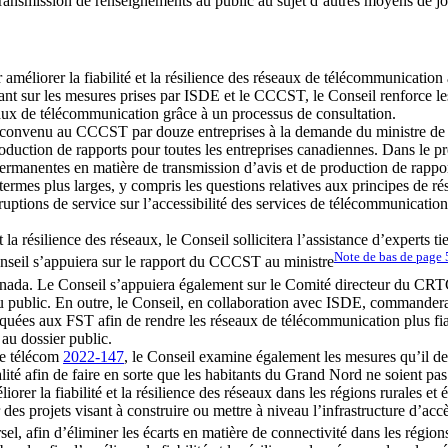
transmission de renseignements au public au sujet d’autres moyens de joi
améliorer la fiabilité et la résilience des réseaux de télécommunication
nt sur les mesures prises par ISDE et le CCCST, le Conseil renforce les
éseaux de télécommunication grâce à un processus de consultation.
e convenu au CCCST par douze entreprises à la demande du ministre de l’
duction de rapports pour toutes les entreprises canadiennes. Dans le prés
 permanentes en matière de transmission d’avis et de production de rap
 termes plus larges, y compris les questions relatives aux principes de ré
uptions de service sur l’accessibilité des services de télécommunicati
t la résilience des réseaux, le Conseil sollicitera l’assistance d’experts 
Note de bas de page
Conseil s’appuiera sur le rapport du CCCST au ministre
Canada. Le Conseil s’appuiera également sur le Comité directeur du CR
s au public. En outre, le Conseil, en collaboration avec ISDE, commandera
quées aux FST afin de rendre les réseaux de télécommunication plus fiab
 au dossier public.
de télécom
2022-147
, le Conseil examine également les mesures qu’il dev
lité afin de faire en sorte que les habitants du Grand Nord ne soient pa
iorer la fiabilité et la résilience des réseaux dans les régions rurales e
des projets visant à construire ou mettre à niveau l’infrastructure d’accè
rsel, afin d’éliminer les écarts en matière de connectivité dans les régio