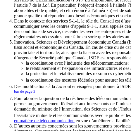
l’article 7 de la
Loi
. En particulier, l’objectif énoncé à l’aliné
abordables et de qualité, et celui énoncé à l’alinéa 7h) est de 
grande qualité qui répondent aux besoins économiques et sociaux 
Dans le contexte des services 9-1-1, le rôle du Conseil est d’a
communiquer avec les centres d’appels 9-1-1, aussi appelés cen
des conditions de service, des ententes avec les entreprises et d
réglementaires nécessaires pour faire en sorte que les alertes au
Innovation, Sciences et Développement économique Canada (ISDE)
tissu social et économique du Canada. En cas de crise ou de cata
provinciale et territoriale, ainsi que la liaison avec les responsa
d’urgence de Sécurité publique Canada, ISDE est responsable de
la coordination avec l’industrie des télécommunications;
le rétablissement et l’expansion des infrastructures et de
la protection et le rétablissement des ressources cybernét
la coordination des mesures fédérales pour assurer les té
Des modifications à la
Loi
sont envisagées pour donner à ISDE d
bas de page
3
.
Pour aborder la question de la résilience des télécommunicatio
permet au gouvernement fédéral et aux intervenants de l’industr
demande du ministre de l’Innovation, des Sciences et de l’Industr
l’assistance mutuelle et les communications avec le public et le
en matière de télécommunication
en vue d’améliorer la fiabilit
D’autres autorités concernées sont les gouvernements provinciaux