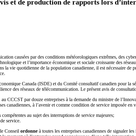
vis et de production de rapports lors d’int
ication causées par des conditions météorologiques extrêmes, des cyber
echnologique et l’importance économique et sociale croissante des rés
a vie quotidienne de la population canadienne, il est nécessaire de pre
ce.
économique Canada (ISDE) et du Comité consultatif canadien pour la s
silience des réseaux de télécommunication. Le présent avis de consultati
nu au CCCST par douze entreprises à la demande du ministre de l’Innovatio
ises canadiennes, à l’avenir et comme condition de service imposée en ve
s compétentes au sujet des interruptions de service majeures;
de service.
 le Conseil
ordonne
à toutes les entreprises canadiennes de signaler les