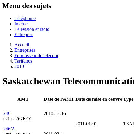
Menu des sujets
Téléphonie
Internet
Télévision et radio
Entreprise
Accueil
Entreprises
Fournisseur de télécom
Tarifaires
2010
Saskatchewan Telecommunication
AMT
Date de l'AMT
Date de mise en oeuvre
Type
246
2010-12-16
(.zip - 267KO)
2011-01-01
TSA
246/A
2011-03-11