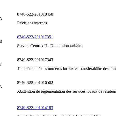
8740-S22-201018458
 A
Révisions internes
8740-S22-201017351
 B
Service Centrex II - Diminution tarifaire
8740-S22-201017343
E
Transférabilité des numéros locaux et Transférabilité des num
8740-S22-201016502
 A
Abstention de réglementation des services locaux de résiden
8740-S22-201014183