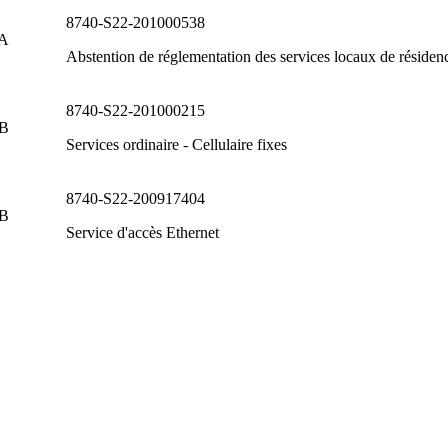
8740-S22-201000538
 A
Abstention de réglementation des services locaux de résiden
8740-S22-201000215
 B
Services ordinaire - Cellulaire fixes
8740-S22-200917404
 B
Service d'accès Ethernet