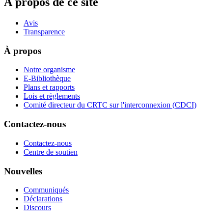
À propos de ce site
Avis
Transparence
À propos
Notre organisme
E-Bibliothèque
Plans et rapports
Lois et règlements
Comité directeur du CRTC sur l'interconnexion (CDCI)
Contactez-nous
Contactez-nous
Centre de soutien
Nouvelles
Communiqués
Déclarations
Discours