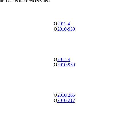
rnisseurs de services sans fil
O
2011-4
O
2010-939
O
2011-4
O
2010-939
O
2010-265
O
2010-217