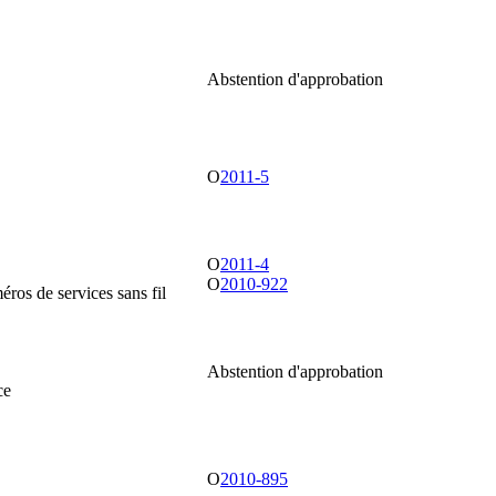
Abstention d'approbation
O
2011-5
O
2011-4
O
2010-922
éros de services sans fil
Abstention d'approbation
ce
O
2010-895