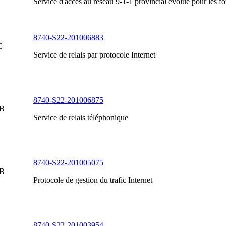
Service d'accès au réseau 9-1-1 provincial évolué pour les fou
8740-S22-201006883
E
Service de relais par protocole Internet
8740-S22-201006875
 B
Service de relais téléphonique
8740-S22-201005075
 B
Protocole de gestion du trafic Internet
8740-S22-201003954