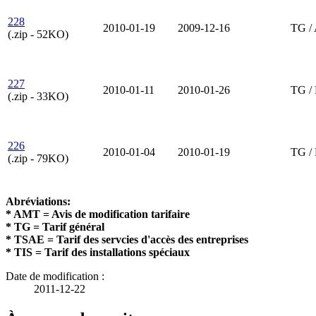
228
2010-01-19
2009-12-16
TG /
(.zip - 52KO)
227
2010-01-11
2010-01-26
TG /
(.zip - 33KO)
226
2010-01-04
2010-01-19
TG /
(.zip - 79KO)
Abréviations:
* AMT = Avis de modification tarifaire
* TG = Tarif général
* TSAE = Tarif des servcies d'accès des entreprises
* TIS = Tarif des installations spéciaux
Date de modification :
2011-12-22