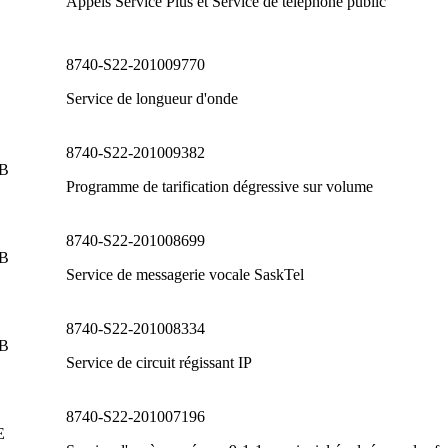
Appels Service Plus et Service de téléphone public
8740-S22-201009770
Service de longueur d'onde
8740-S22-201009382
 B
Programme de tarification dégressive sur volume
8740-S22-201008699
 B
Service de messagerie vocale SaskTel
8740-S22-201008334
 B
Service de circuit régissant IP
8740-S22-201007196
E