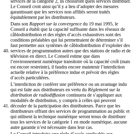
services de la catégorie 2, ils choisiront quels services distribuer.
Le Conseil croit ainsi qu’il y a lieu d’adopter des mesures
garantissant que les services non affiliés seront traités
équitablement par les distributeurs.
Dans son
Rapport sur la convergence
du 19 mai 1995, le
Conseil a établi que la capacité suffisante dans les réseaux de
câblodistribution et des règles d’accès exhaustives sont des
conditions préalables qui lui permettraient de déterminer s’il
faut permettre aux systèmes de câblodistribution d’exploiter des
40.
services de programmation autres que des stations de radio et de
télévision en direct. Le Conseil estime que dans
l’environnement numérique transitoire où la capacité croît (mais
est encore restreinte), il faudra encore maintenir l’interdiction
actuelle relative à la préférence indue et prévoir des règles
d’accès particulières.
L’interdiction de conférer une préférence ou un avantage indu
qui est faite aux distributeurs en vertu du
Règlement sur la
distribution de radiodiffusion
continuera de s’appliquer aux
modalités de distribution, y compris à celles qui peuvent
41.
découler de la participation des distributeurs. Parce que les
distributeurs offrant des services de programmation au public et
qui utilisent la technique numérique seront tenus de distribuer
tous les services de la catégorie 1 en mode numérique, aucune
autre garantie n’est nécessaire dans leur cas.
Le Conseil introduira une règle d’accès applicable aux