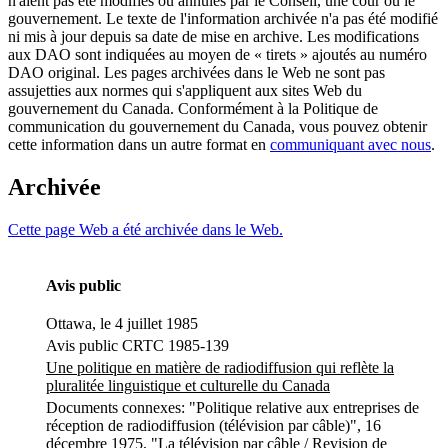
n'aient pas été modifiés ou annulés par le Conseil, une cour ou le
gouvernement. Le texte de l'information archivée n'a pas été modifié
ni mis à jour depuis sa date de mise en archive. Les modifications
aux DAO sont indiquées au moyen de « tirets » ajoutés au numéro
DAO original. Les pages archivées dans le Web ne sont pas
assujetties aux normes qui s'appliquent aux sites Web du
gouvernement du Canada. Conformément à la Politique de
communication du gouvernement du Canada, vous pouvez obtenir
cette information dans un autre format en
communiquant avec nous
.
Archivée
Cette page Web a été archivée dans le Web.
Avis public
Ottawa, le 4 juillet 1985
Avis public CRTC 1985-139
Une politique en matière de radiodiffusion qui reflète la
pluralitée linguistique et culturelle du Canada
Documents connexes: "Politique relative aux entreprises de
réception de radiodiffusion (télévision par câble)", 16
décembre 1975, "La télévision par câble / Revision de