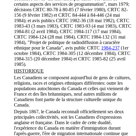
certains aspects des services de programmation", mars 1979;
décisions CRTC 80-78 à 80-85 (7 février 1980), CRTC 82-
156 (9 février 1982) et CRTC 84-444 à 84-446 (24 mai
1984); et avis publics CRTC 1982-36 (18 mai 1982), CRTC
1983-43 (3 mars 1983), CRTC 1983-93 (4 mai 1983), CRTC
1984-81 (2 avril 1984), CRTC 1984-117 (17 mai 1984),
CRTC 1984-124 (28 mai 1984), CRTC 1984-132 (31 mai
1984), "Projet de politique de radiodiffusion à caractère
ethnique pour le Canada", avis public CRTC
1984-237
(1er
octobre 1984), CRTC 1984-305 (12 décembre 1984), CRTC
1984-315 (20 décembre 1984) et CRTC 1985-82 (25 avril
1985).
HISTORIQUE
Les Canadiens se composent aujourd'hui de gens de cultures,
religions, races et origines ethniques différentes: outre les
populations autochtones du Canada et celles qui viennent de
France et des îles britanniques, neuf autres millions de
Canadiens font partie de la structure culturelle unique du
Canada.
Depuis 1867, le Canada reconnaît officiellement ses deux
principales collectivités, soit les Canadiens d'expressions
anglaise et française. Dans le cadre de cette dualité,
l'expérience du Canada en matière d'immigration durant
l'après-guerre, l'ère de migration internationale continue que