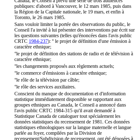
Canada, le Conseil a prévu une série de trois audiences
publiques: d'abord à Vancouver, le 12 mars 1985, puis dans
la Région de la Capitale nationale, le 19 mars, et enfin à
Toronto, le 26 mars 1985.
Sans vouloir limiter la portée des observations du public, le
Conseil l'a invité à lui présenter des interventions par écrit sur
les questions suivantes (telles qu'énoncées dans l'avis public
CRTC
1984-237
): ° le projet de définition d'une émission à
caractère ethnique;
°le projet de définition des stations de radio et de télévision à
caractère ethnique;
°les changements proposés aux règlements actuels;
°le commerce d'émissions à caractère ethnique;
°le rôle de la télévision par câble;
°le rôle des services auxiliaires.
Conscient du manque de documentation et d'information
statistique immédiatement disponible se rapportant aux
groupes ethniques au Canada, le Conseil a annoncé dans
l'avis public CRTC 1984-315 qu'il avait demandé à
Statistique Canada de cataloguer tout spécialement les
données statistiques du recensement de 1981. Ces données
statistiques ethnologiques sur la langue maternelle et langue
parlée au foyer, compilées par la Division de
recensement/Subdivision de recensement, ont été déposées à