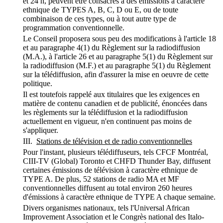
et 24 h, peuvent être consacrés à des émissions à caractère
ethnique de TYPES A, B, C, D ou E, ou de toute
combinaison de ces types, ou à tout autre type de
programmation conventionnelle.
Le Conseil proposera sous peu des modifications à l'article 18
et au paragraphe 4(1) du Règlement sur la radiodiffusion
(M.A.), à l'article 26 et au paragraphe 5(1) du Règlement sur
la radiodiffusion (M.F.) et au paragraphe 5(1) du Règlement
sur la télédiffusion, afin d'assurer la mise en oeuvre de cette
politique.
Il est toutefois rappelé aux titulaires que les exigences en
matière de contenu canadien et de publicité, énoncées dans
les règlements sur la télédiffusion et la radiodiffusion
actuellement en vigueur, n'en continuent pas moins de
s'appliquer.
III.
Stations de télévision et de radio conventionnelles
Pour l'instant, plusieurs télédiffuseurs, tels CFCF Montréal,
CIII-TV (Global) Toronto et CHFD Thunder Bay, diffusent
certaines émissions de télévision à caractère ethnique de
TYPE A. De plus, 52 stations de radio MA et MF
conventionnelles diffusent au total environ 260 heures
d'émissions à caractère ethnique de TYPE A chaque semaine.
Divers organismes nationaux, tels l'Universal African
Improvement Association et le Congrès national des Italo-