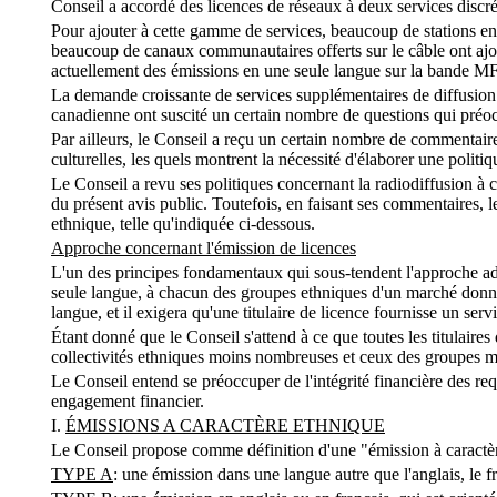
Conseil a accordé des licences de réseaux à deux services discr
Pour ajouter à cette gamme de services, beaucoup de stations en 
beaucoup de canaux communautaires offerts sur le câble ont ajou
actuellement des émissions en une seule langue sur la bande MF,
La demande croissante de services supplémentaires de diffusion 
canadienne ont suscité un certain nombre de questions qui préocc
Par ailleurs, le Conseil a reçu un certain nombre de commentaire
culturelles, les quels montrent la nécessité d'élaborer une politi
Le Conseil a revu ses politiques concernant la radiodiffusion à 
du présent avis public. Toutefois, en faisant ses commentaires, le
ethnique, telle qu'indiquée ci-dessous.
Approche concernant l'émission de licences
L'un des principes fondamentaux qui sous-tendent l'approche ado
seule langue, à chacun des groupes ethniques d'un marché donné.
langue, et il exigera qu'une titulaire de licence fournisse un serv
Étant donné que le Conseil s'attend à ce que toutes les titulair
collectivités ethniques moins nombreuses et ceux des groupes min
Le Conseil entend se préoccuper de l'intégrité financière des requ
engagement financier.
I.
ÉMISSIONS A CARACTÈRE ETHNIQUE
Le Conseil propose comme définition d'une "émission à caractère 
TYPE A
: une émission dans une langue autre que l'anglais, le f