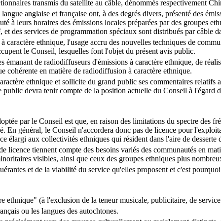
étionnaires transmis du satellite au câble, dénommés respectivement Chi
langue anglaise et française ont, à des degrés divers, présenté des émiss
té à leurs horaires des émissions locales préparées par des groupes ethn
 et des services de programmation spéciaux sont distribués par câble d
à caractère ethnique, l'usage accru des nouvelles techniques de commun
upent le Conseil, lesquelles font l'objet du présent avis public.
s émanant de radiodiffuseurs d'émissions à caractère ethnique, de réalis
que cohérente en matière de radiodiffusion à caractère ethnique.
caractère ethnique et sollicite du grand public ses commentaires relatif
 public devra tenir compte de la position actuelle du Conseil à l'égard d
ptée par le Conseil est que, en raison des limitations du spectre des fr
 En général, le Conseil n'accordera donc pas de licence pour l'exploita
ice élargi aux collectivités ethniques qui résident dans l'aire de desserte 
es de licence tiennent compte des besoins variés des communautés en mati
oritaires visibles, ainsi que ceux des groupes ethniques plus nombreux, 
érantes et de la viabilité du service qu'elles proposent et c'est pourquoi 
ethnique" (à l'exclusion de la teneur musicale, publicitaire, de servic
rançais ou les langues des autochtones.