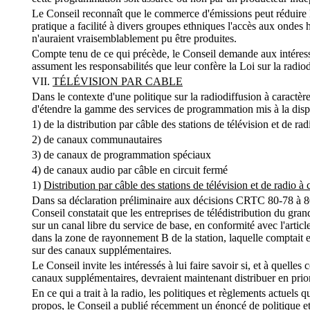
Le Conseil reconnaît que le commerce d'émissions peut réduire la 
pratique a facilité à divers groupes ethniques l'accès aux ondes
n'auraient vraisemblablement pu être produites.
Compte tenu de ce qui précède, le Conseil demande aux intéressés 
assument les responsabilités que leur confère la Loi sur la radiod
VII.
TÉLÉVISION PAR CABLE
Dans le contexte d'une politique sur la radiodiffusion à caractère
d'étendre la gamme des services de programmation mis à la dispo
1) de la distribution par câble des stations de télévision et de ra
2) de canaux communautaires
3) de canaux de programmation spéciaux
4) de canaux audio par câble en circuit fermé
1)
Distribution par câble des stations de télévision et de radio à
Dans sa déclaration préliminaire aux décisions CRTC 80-78 à 80-
Conseil constatait que les entreprises de télédistribution du gra
sur un canal libre du service de base, en conformité avec l'articl
dans la zone de rayonnement B de la station, laquelle comptait 
sur des canaux supplémentaires.
Le Conseil invite les intéressés à lui faire savoir si, et à quelles
canaux supplémentaires, devraient maintenant distribuer en priori
En ce qui a trait à la radio, les politiques et règlements actuel
propos, le Conseil a publié récemment un énoncé de politique et u