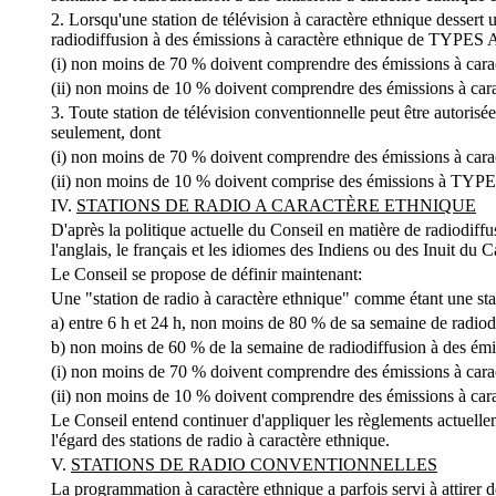
2. Lorsqu'une station de télévision à caractère ethnique dessert
radiodiffusion à des émissions à caractère ethnique de TYPES A
(i) non moins de 70 % doivent comprendre des émissions à car
(ii) non moins de 10 % doivent comprendre des émissions à ca
3. Toute station de télévision conventionnelle peut être autoris
seulement, dont
(i) non moins de 70 % doivent comprendre des émissions à car
(ii) non moins de 10 % doivent comprise des émissions à TYPE
IV.
STATIONS DE RADIO A CARACTÈRE ETHNIQUE
D'après la politique actuelle du Conseil en matière de radiodiffu
l'anglais, le français et les idiomes des Indiens ou des Inuit du
Le Conseil se propose de définir maintenant:
Une "station de radio à caractère ethnique" comme étant une sta
a) entre 6 h et 24 h, non moins de 80 % de sa semaine de radio
b) non moins de 60 % de la semaine de radiodiffusion à des ém
(i) non moins de 70 % doivent comprendre des émissions à car
(ii) non moins de 10 % doivent comprendre des émissions à ca
Le Conseil entend continuer d'appliquer les règlements actuellem
l'égard des stations de radio à caractère ethnique.
V.
STATIONS DE RADIO CONVENTIONNELLES
La programmation à caractère ethnique a parfois servi à attirer d