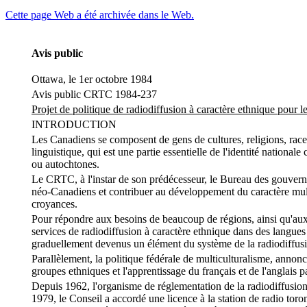
Cette page Web a été archivée dans le Web.
Avis public
Ottawa, le 1er octobre 1984
Avis public CRTC 1984-237
Projet de politique de radiodiffusion à caractère ethnique pour 
INTRODUCTION
Les Canadiens se composent de gens de cultures, religions, races 
linguistique, qui est une partie essentielle de l'identité nationa
ou autochtones.
Le CRTC, à l'instar de son prédécesseur, le Bureau des gouverneur
néo-Canadiens et contribuer au développement du caractère multic
croyances.
Pour répondre aux besoins de beaucoup de régions, ainsi qu'aux i
services de radiodiffusion à caractère ethnique dans des langues a
graduellement devenus un élément du système de la radiodiffusio
Parallèlement, la politique fédérale de multiculturalisme, annon
groupes ethniques et l'apprentissage du français et de l'anglais p
Depuis 1962, l'organisme de réglementation de la radiodiffusion
1979, le Conseil a accordé une licence à la station de radio to