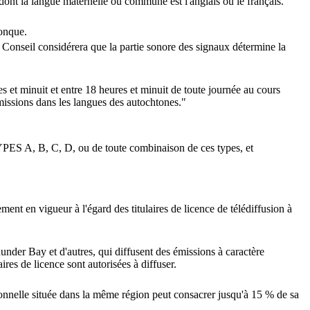
 dont la langue maternelle ou commune est l'anglais ou le français.
conque.
 le Conseil considérera que la partie sonore des signaux détermine la
s et minuit et entre 18 heures et minuit de toute journée au cours
missions dans les langues des autochtones."
TYPES A, B, C, D, ou de toute combinaison de ces types, et
ment en vigueur à l'égard des titulaires de licence de télédiffusion à
r Bay et d'autres, qui diffusent des émissions à caractère
res de licence sont autorisées à diffuser.
tionnelle située dans la même région peut consacrer jusqu'à 15 % de sa