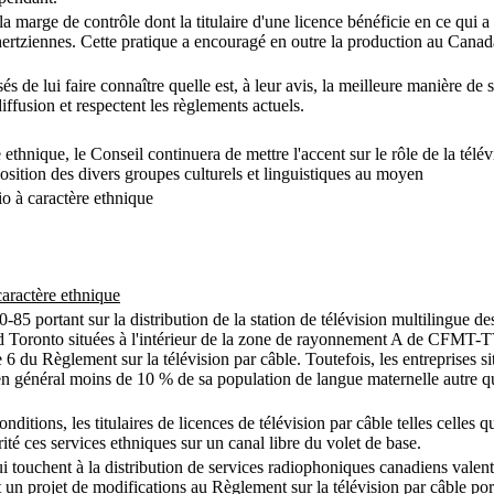
marge de contrôle dont la titulaire d'une licence bénéficie en ce qui a 
 hertziennes. Cette pratique a encouragé en outre la production au Canad
de lui faire connaître quelle est, à leur avis, la meilleure manière de s
iffusion et respectent les règlements actuels.
 ethnique, le Conseil continuera de mettre l'accent sur le rôle de la télév
sition des divers groupes culturels et linguistiques au moyen
dio à caractère ethnique
 caractère ethnique
85 portant sur la distribution de la station de télévision multilingue 
nd Toronto situées à l'intérieur de la zone de rayonnement A de CFMT-TV d
e 6 du Règlement sur la télévision par câble. Toutefois, les entreprises si
en général moins de 10 % de sa population de langue maternelle autre qu
 conditions, les titulaires de licences de télévision par câble telles celles
té ces services ethniques sur un canal libre du volet de base.
s qui touchent à la distribution de services radiophoniques canadiens vale
n projet de modifications au Règlement sur la télévision par câble portan