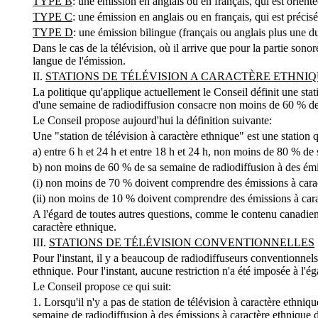
TYPE B
: une émission en anglais ou en français, qui est orient
TYPE C
: une émission en anglais ou en français, qui est préc
TYPE D
: une émission bilingue (français ou anglais plus une
Dans le cas de la télévision, où il arrive que pour la partie sono
langue de l'émission.
II.
STATIONS DE TÉLÉVISION A CARACTÈRE ETHNI
La politique qu'applique actuellement le Conseil définit une stat
d'une semaine de radiodiffusion consacre non moins de 60 % de s
Le Conseil propose aujourd'hui la définition suivante:
Une "station de télévision à caractère ethnique" est une station q
a) entre 6 h et 24 h et entre 18 h et 24 h, non moins de 80 % d
b) non moins de 60 % de sa semaine de radiodiffusion à des ém
(i) non moins de 70 % doivent comprendre des émissions à car
(ii) non moins de 10 % doivent comprendre des émissions à ca
A l'égard de toutes autres questions, comme le contenu canadien e
caractère ethnique.
III.
STATIONS DE TÉLÉVISION CONVENTIONNELLES
Pour l'instant, il y a beaucoup de radiodiffuseurs conventio
ethnique. Pour l'instant, aucune restriction n'a été imposée à l'é
Le Conseil propose ce qui suit:
1. Lorsqu'il n'y a pas de station de télévision à caractère ethn
semaine de radiodiffusion à des émissions à caractère ethnique