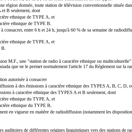
 une région donnée, toute station de télévision conventionnelle située 
 et B seulement, dont
actère ethnique de TYPE A, et
ractère ethnique de TYPE B.
ée à consacrer, entre 6 h et 24 h, jusqu'à 60 % de sa semaine de radiodi
actère ethnique de TYPE A, et
 B.
sion M.F., une "station de radio à caractère ethnique ou multiculturelle"
 Canada que ne le permet normalement l'article 17 du Règlement sur la ra
tion autorisée à consacrer
diffusion à des émissions à caractère ethnique des TYPES A, B, C, D, o
issions à caractère ethnique des TYPES A et B seulement, dont
actère ethnique du TYPE A, et
ractère ethnique du TYPE B.
ent en vigueur en matière de radiodiffusion (notamment les dispositions 
es auditoires de différentes origines linguistiques vers des stations de r