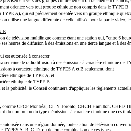
ée précisément vers des groupes culturellement ou racialement distincts,
isément orientée vers tout groupe ethnique non compris dans le TYPE B.
 du TYPE A), qui est précisement orientée vers un groupe ethnique quel
re on utilise une langue différente de celle utilisée pour la partie vidéo,
QUE
ion de télévision multilingue comme étant une station qui, "entre 6 heure
es heures de diffusion à des émissions en une tierce langue et à des é
ui est autorisée à consacrer
e sa semaine de radiodiffusion à des émissions à caractère ethnique de 
issions à caractère ethnique de TYPES A et B seulement, dont
actère ethnique de TYPE A, et
ractère ethnique de TYPE B.
t la publicité, le Conseil continuera d'appliquer les règlements actuelle
nnels, comme CFCF Montréal, CITY Toronto, CHCH Hamilton, CHFD Thunde
gard du nombre ou du type d'émissions à caractère ethnique que ces titulai
ique autorisée dans une région donnée, toute station de télévision conven
 de TYPES A, B, C, D, ou de toute combinaison de ces types.