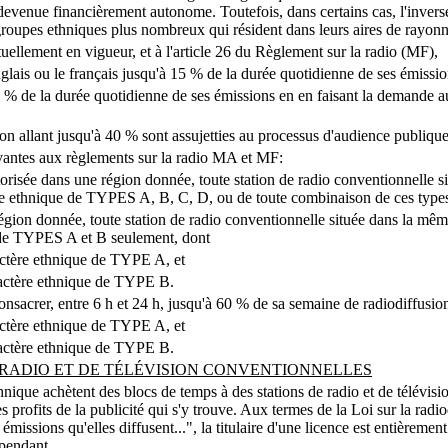
venue financièrement autonome. Toutefois, dans certains cas, l'inverse s
groupes ethniques plus nombreux qui résident dans leurs aires de rayon
ellement en vigueur, et à l'article 26 du Règlement sur la radio (MF),
nglais ou le français jusqu'à 15 % de la durée quotidienne de ses émissio
à 20 % de la durée quotidienne de ses émissions en en faisant la demande a
ion allant jusqu'à 40 % sont assujetties au processus d'audience publique
ivantes aux règlements sur la radio MA et MF:
utorisée dans une région donnée, toute station de radio conventionnelle s
ère ethnique de TYPES A, B, C, D, ou de toute combinaison de ces type
région donnée, toute station de radio conventionnelle située dans la mêm
e de TYPES A et B seulement, dont
actère ethnique de TYPE A, et
ractère ethnique de TYPE B.
 consacrer, entre 6 h et 24 h, jusqu'à 60 % de sa semaine de radiodiffus
actère ethnique de TYPE A, et
ractère ethnique de TYPE B.
 RADIO ET DE TÉLÉVISION CONVENTIONNELLES
que achètent des blocs de temps à des stations de radio et de télévision
 profits de la publicité qui s'y trouve. Aux termes de la Loi sur la radio
 émissions qu'elles diffusent...", la titulaire d'une licence est entièrem
épendant.