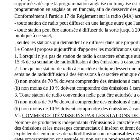
supprimées dès que la programmation anglaise ou française est de
programmation en anglais ou en français, afin de desservir des 
Conformément à l'article 17 du Règlement sur la radio (MA) actu
- toute station de radio peut diffuser en une langue autre que l'a
- toute station peut être autorisée à diffuser de la sorte jusqu'
publique à ce sujet;
- seules les stations qui demandent de diffuser dans une proport
Le Conseil propose aujourd'hui d'apporter les modifications su
1. Lorsqu'il n'y a pas de station de radio à caractère ethnique a
15 % de sa semaine de radiodiffusion à des émissions à caract
2. Lorsqu'une station de radio à caractère ethnique dessert une 
semaine de radiodiffusion à des émissions à caractère ethniqu
(i) non moins de 70 % doivent comprendre des émissions à car
(ii) non moins de 10 % doivent comprendre des émissions à ca
3. Toute station de radio convention nelle peut être autorisée à
(i) non moins de 70 % doivent comprendre des émissions à car
(ii) non moins de 10 % doivent comprendre des émissions à ca
VI.
COMMERCE D'ÉMISSIONS PAR LES STATIONS DE
Nombre de producteurs indépendants d'émissions à caractère ethni
des émissions et les messages commerciaux à insérer, et tirent des
exploiter des entreprises de radiodiffusion sont responsables des
cette programmation soit assurée ou non par un producteur ind