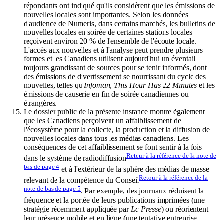
répondants ont indiqué qu'ils considèrent que les émissions de
nouvelles locales sont importantes. Selon les données
d'audience de Numeris, dans certains marchés, les bulletins de
nouvelles locales en soirée de certaines stations locales
reçoivent environ 20 % de l'ensemble de l'écoute locale.
L'accès aux nouvelles et à l'analyse peut prendre plusieurs
formes et les Canadiens utilisent aujourd'hui un éventail
toujours grandissant de sources pour se tenir informés, dont
des émissions de divertissement se nourrissant du cycle des
nouvelles, telles qu'
Infoman
,
This Hour Has 22 Minutes
et les
émissions de causerie en fin de soirée canadiennes ou
étrangères.
Le dossier public de la présente instance montre également
que les Canadiens perçoivent un affaiblissement de
l'écosystème pour la collecte, la production et la diffusion de
nouvelles locales dans tous les médias canadiens. Les
conséquences de cet affaiblissement se font sentir à la fois
Retour à la référence de la note de
dans le système de radiodiffusion
bas de page
4
et à l'extérieur de la sphère des médias de masse
Retour à la référence de la
relevant de la compétence du Conseil
note de bas de page
5
. Par exemple, des journaux réduisent la
fréquence et la portée de leurs publications imprimées (une
stratégie récemment appliquée par
La Presse
) ou réorientent
leur présence mobile et en ligne (une tentative entreprise