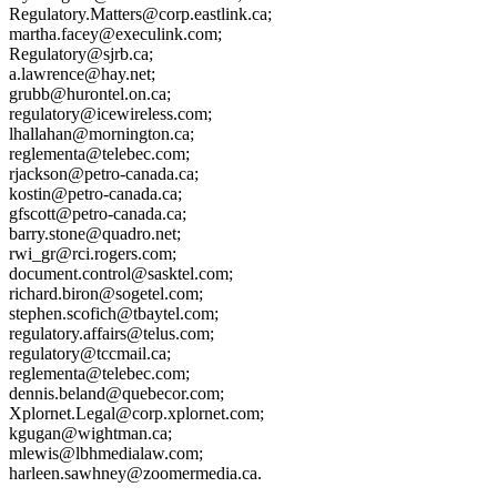
Regulatory.Matters@corp.eastlink.ca;
martha.facey@execulink.com;
Regulatory@sjrb.ca;
a.lawrence@hay.net;
grubb@hurontel.on.ca;
regulatory@icewireless.com;
lhallahan@mornington.ca;
reglementa@telebec.com;
rjackson@petro-canada.ca;
kostin@petro-canada.ca;
gfscott@petro-canada.ca;
barry.stone@quadro.net;
rwi_gr@rci.rogers.com;
document.control@sasktel.com;
richard.biron@sogetel.com;
stephen.scofich@tbaytel.com;
regulatory.affairs@telus.com;
regulatory@tccmail.ca;
reglementa@telebec.com;
dennis.beland@quebecor.com;
Xplornet.Legal@corp.xplornet.com;
kgugan@wightman.ca;
mlewis@lbhmedialaw.com;
harleen.sawhney@zoomermedia.ca.