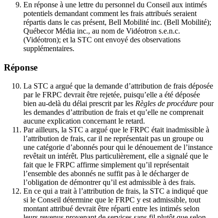
En réponse à une lettre du personnel du Conseil aux intimés
potentiels demandant comment les frais attribués seraient
répartis dans le cas présent, Bell Mobilité inc. (Bell Mobilité);
Québecor Média inc., au nom de Vidéotron s.e.n.c.
(Vidéotron); et la STC ont envoyé des observations
supplémentaires.
Réponse
La STC a argué que la demande d’attribution de frais déposée
par le FRPC devrait être rejetée, puisqu’elle a été déposée
bien au-delà du délai prescrit par les
Règles de procédure
pour
les demandes d’attribution de frais et qu’elle ne comprenait
aucune explication concernant le retard.
Par ailleurs, la STC a argué que le FRPC était inadmissible à
l’attribution de frais, car il ne représentait pas un groupe ou
une catégorie d’abonnés pour qui le dénouement de l’instance
revêtait un intérêt. Plus particulièrement, elle a signalé que le
fait que le FRPC affirme simplement qu’il représentait
l’ensemble des abonnés ne suffit pas à le décharger de
l’obligation de démontrer qu’il est admissible à des frais.
En ce qui a trait à l’attribution de frais, la STC a indiqué que
si le Conseil détermine que le FRPC y est admissible, tout
montant attribué devrait être réparti entre les intimés selon
leurs revenus provenant de services sans fil plutôt que selon