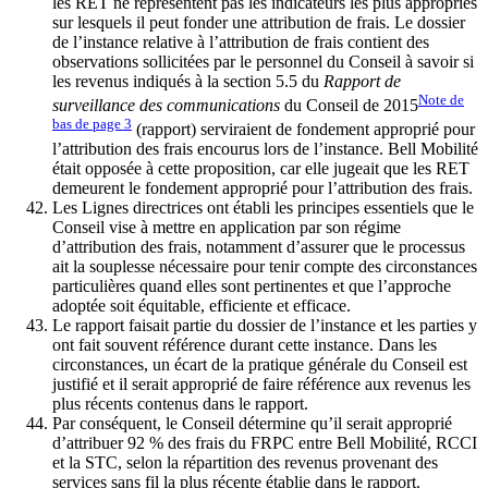
les RET ne représentent pas les indicateurs les plus appropriés
sur lesquels il peut fonder une attribution de frais. Le dossier
de l’instance relative à l’attribution de frais contient des
observations sollicitées par le personnel du Conseil à savoir si
les revenus indiqués à la section 5.5 du
Rapport de
Note de
surveillance des communications
du Conseil de 2015
bas de page
3
(rapport) serviraient de fondement approprié pour
l’attribution des frais encourus lors de l’instance. Bell Mobilité
était opposée à cette proposition, car elle jugeait que les RET
demeurent le fondement approprié pour l’attribution des frais.
Les Lignes directrices ont établi les principes essentiels que le
Conseil vise à mettre en application par son régime
d’attribution des frais, notamment d’assurer que le processus
ait la souplesse nécessaire pour tenir compte des circonstances
particulières quand elles sont pertinentes et que l’approche
adoptée soit équitable, efficiente et efficace.
Le rapport faisait partie du dossier de l’instance et les parties y
ont fait souvent référence durant cette instance. Dans les
circonstances, un écart de la pratique générale du Conseil est
justifié et il serait approprié de faire référence aux revenus les
plus récents contenus dans le rapport.
Par conséquent, le Conseil détermine qu’il serait approprié
d’attribuer 92 % des frais du FRPC entre Bell Mobilité, RCCI
et la STC, selon la répartition des revenus provenant des
services sans fil la plus récente établie dans le rapport.