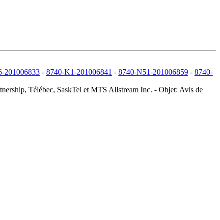
6-201006833
-
8740-K1-201006841
-
8740-N51-201006859
-
8740-
rship, Télébec, SaskTel et MTS Allstream Inc. - Objet: Avis de