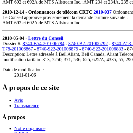
AMT 692 et 692A de MTS Allstream Inc.; AMT 234 et 234A, 235 et
2010-12-14 - Ordonnances de télécom CRTC
2010-937
Ordonnance
Le Conseil approuve provisoirement la demande tarifaire suivante :
AMT 692 et 692A de MTS Allstream Inc.
2010-05-04 -
Lettre du Conseil
Dossier #:
8740-B54-201006784
-
8740-B2-201006792
-
8740-A53-
T78-201006867
-
8740-S22-201006875
-
8740-S22-201006883
- 87
Description: Lettre adressée à Bell Aliant, Bell Canada, Aliant T
modification tarifaire 313, 7250, 371, 536, 625, 625/A, 4335, 55, 290,
Date de modification :
2011-01-06
À propos de ce site
Avis
Transparence
À propos
Notre organisme