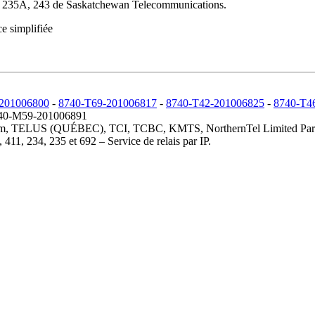
 235A, 243 de Saskatchewan Telecommunications.
 simplifiée
201006800
-
8740-T69-201006817
-
8740-T42-201006825
-
8740-T4
40-M59-201006891
elecom, TELUS (QUÉBEC), TCI, TCBC, KMTS, NorthernTel Limited Partne
 411, 234, 235 et 692 – Service de relais par IP.