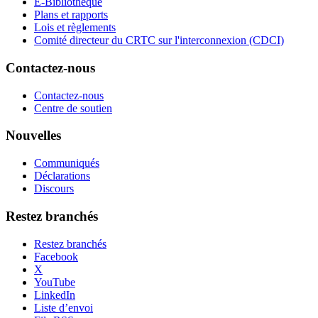
E-Bibliothèque
Plans et rapports
Lois et règlements
Comité directeur du CRTC sur l'interconnexion (CDCI)
Contactez-nous
Contactez-nous
Centre de soutien
Nouvelles
Communiqués
Déclarations
Discours
Restez branchés
Restez branchés
Facebook
X
YouTube
LinkedIn
Liste d’envoi