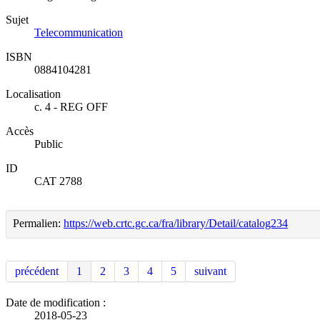
Sujet
Telecommunication
ISBN
0884104281
Localisation
c. 4 - REG OFF
Accès
Public
ID
CAT 2788
Permalien:
https://web.crtc.gc.ca/fra/library/Detail/catalog234
précédent
1
2
3
4
5
suivant
Date de modification :
2018-05-23