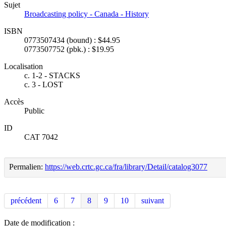
Sujet
Broadcasting policy - Canada - History
ISBN
0773507434 (bound) : $44.95
0773507752 (pbk.) : $19.95
Localisation
c. 1-2 - STACKS
c. 3 - LOST
Accès
Public
ID
CAT 7042
Permalien:
https://web.crtc.gc.ca/fra/library/Detail/catalog3077
précédent
6
7
8
9
10
suivant
Date de modification :