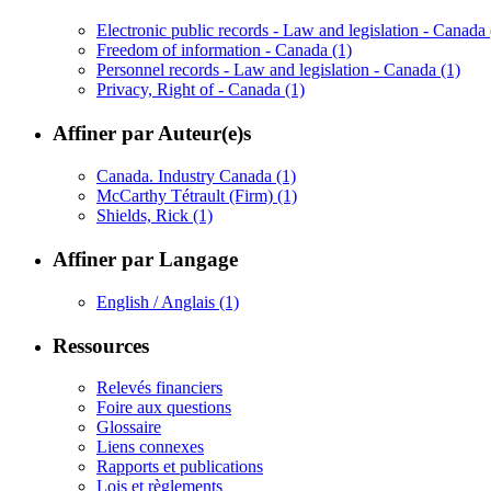
Electronic public records - Law and legislation - Canada
Freedom of information - Canada
(1)
Personnel records - Law and legislation - Canada
(1)
Privacy, Right of - Canada
(1)
Affiner par Auteur(e)s
Canada. Industry Canada
(1)
McCarthy Tétrault (Firm)
(1)
Shields, Rick
(1)
Affiner par Langage
English / Anglais
(1)
Ressources
Relevés financiers
Foire aux questions
Glossaire
Liens connexes
Rapports et publications
Lois et règlements