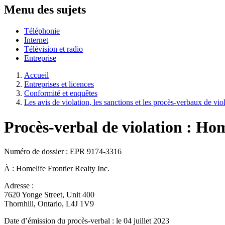
Menu des sujets
Téléphonie
Internet
Télévision et radio
Entreprise
Accueil
Entreprises et licences
Conformité et enquêtes
Les avis de violation, les sanctions et les procès-verbaux de vio
Procès-verbal de violation : Hom
Numéro de dossier : EPR 9174-3316
À : Homelife Frontier Realty Inc.
Adresse :
7620 Yonge Street, Unit 400
Thornhill, Ontario, L4J 1V9
Date d’émission du procès-verbal : le 04 juillet 2023