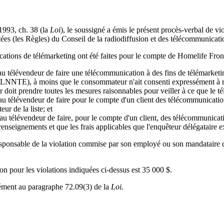
1993, ch. 38 (la
Loi
), le soussigné a émis le présent procès-verbal de v
tées (les Règles) du Conseil de la radiodiffusion et des télécommunicati
tions de télémarketing ont été faites pour le compte de Homelife Frontie
erdit au télévendeur de faire une télécommunication à des fins de téléma
a LNNTE), à moins que le consommateur n'ait consenti expressément à r
eur doit prendre toutes les mesures raisonnables pour veiller à ce que le t
dit au télévendeur de faire pour le compte d'un client des télécommunicati
ur de la liste; et
dit au télévendeur de faire, pour le compte d'un client, des télécommunicat
renseignements et que les frais applicables que l'enquêteur délégataire ex
responsable de la violation commise par son employé ou son mandataire 
tion pour les violations indiquées ci-dessus est 35 000 $.
ément au paragraphe 72.09(3) de la
Loi.