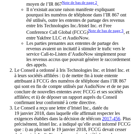
Note de bas de page
2
moyen de l’IR 867
.
Il n’existait aucune raison manifeste expliquant
pourquoi les numéros de téléphone dans l’IR 867 ont
été utilisés, outre les ententes de partage des revenus
entre Iris Technologies Inc./Iristel Inc. et Free
Note de bas de page
3
Conference Call Global (FCCG)
, et
entre Yakfree LLC et AudioNow.
Les parties prenantes aux ententes de partage des
revenus avaient un incitatif à stimuler le trafic vers le
service Call-to-Listen d’AudioNow simplement pour
les revenus accrus que pouvait générer le raccordement
des appels.
Le Conseil a ordonné à Iris Technologies Inc. et Iristel Inc. et
à leurs sociétés affiliées : i) de mettre fin à toute entente
attribuant à FCCG des numéros de téléphone dans l’IR 867
qui sont en fin de compte utilisés par AudioNow et de ne pas
conclure de nouvelles ententes avec FCCG et ses sociétés
affiliées; et ii) de déposer un rapport auprès du Conseil
confirmant leur conformité à cette directive.
Le Conseil a reçu une lettre d’Iristel Inc., datée du
19 janvier 2018, dans laquelle elle affirmait respecter les
exigences établies dans la décision de télécom
2017-456
. Plus
précisément, Iristel Inc. a indiqué qu’elle avait informé FCCG
que : i) au plus tard le 19 janvier 2018, FCCG devait cesser