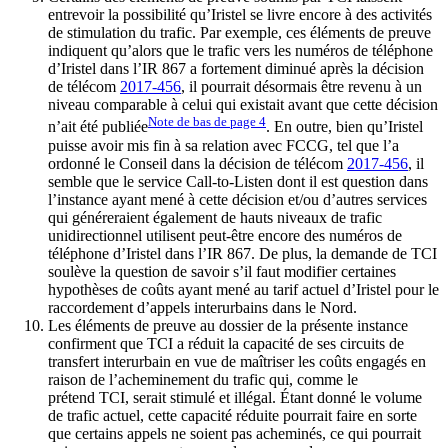
entrevoir la possibilité qu’Iristel se livre encore à des activités
de stimulation du trafic. Par exemple, ces éléments de preuve
indiquent qu’alors que le trafic vers les numéros de téléphone
d’Iristel dans l’IR 867 a fortement diminué après la décision
de télécom
2017-456
, il pourrait désormais être revenu à un
niveau comparable à celui qui existait avant que cette décision
Note de bas de page
4
n’ait été publiée
. En outre, bien qu’Iristel
puisse avoir mis fin à sa relation avec FCCG, tel que l’a
ordonné le Conseil dans la décision de télécom
2017-456
, il
semble que le service Call-to-Listen dont il est question dans
l’instance ayant mené à cette décision et/ou d’autres services
qui généreraient également de hauts niveaux de trafic
unidirectionnel utilisent peut-être encore des numéros de
téléphone d’Iristel dans l’IR 867. De plus, la demande de TCI
soulève la question de savoir s’il faut modifier certaines
hypothèses de coûts ayant mené au tarif actuel d’Iristel pour le
raccordement d’appels interurbains dans le Nord.
Les éléments de preuve au dossier de la présente instance
confirment que TCI a réduit la capacité de ses circuits de
transfert interurbain en vue de maîtriser les coûts engagés en
raison de l’acheminement du trafic qui, comme le
prétend TCI, serait stimulé et illégal. Étant donné le volume
de trafic actuel, cette capacité réduite pourrait faire en sorte
que certains appels ne soient pas acheminés, ce qui pourrait