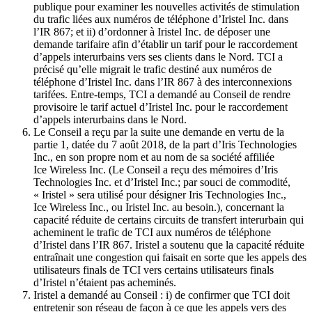
publique pour examiner les nouvelles activités de stimulation
du trafic liées aux numéros de téléphone d’Iristel Inc. dans
l’IR 867; et ii) d’ordonner à Iristel Inc. de déposer une
demande tarifaire afin d’établir un tarif pour le raccordement
d’appels interurbains vers ses clients dans le Nord. TCI a
précisé qu’elle migrait le trafic destiné aux numéros de
téléphone d’Iristel Inc. dans l’IR 867 à des interconnexions
tarifées. Entre-temps, TCI a demandé au Conseil de rendre
provisoire le tarif actuel d’Iristel Inc. pour le raccordement
d’appels interurbains dans le Nord.
Le Conseil a reçu par la suite une demande en vertu de la
partie 1, datée du 7 août 2018, de la part d’Iris Technologies
Inc., en son propre nom et au nom de sa société affiliée
Ice Wireless Inc. (Le Conseil a reçu des mémoires d’Iris
Technologies Inc. et d’Iristel Inc.; par souci de commodité,
« Iristel » sera utilisé pour désigner Iris Technologies Inc.,
Ice Wireless Inc., ou Iristel Inc. au besoin.), concernant la
capacité réduite de certains circuits de transfert interurbain qui
acheminent le trafic de TCI aux numéros de téléphone
d’Iristel dans l’IR 867. Iristel a soutenu que la capacité réduite
entraînait une congestion qui faisait en sorte que les appels des
utilisateurs finals de TCI vers certains utilisateurs finals
d’Iristel n’étaient pas acheminés.
Iristel a demandé au Conseil : i) de confirmer que TCI doit
entretenir son réseau de façon à ce que les appels vers des