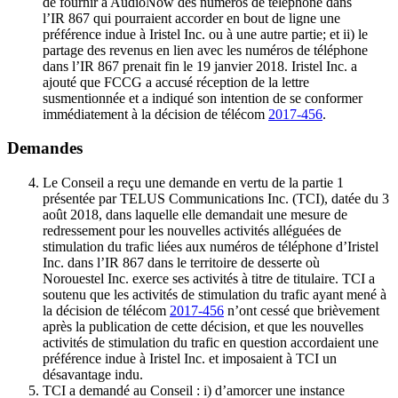
de fournir à AudioNow des numéros de téléphone dans
l’IR 867 qui pourraient accorder en bout de ligne une
préférence indue à Iristel Inc. ou à une autre partie; et ii) le
partage des revenus en lien avec les numéros de téléphone
dans l’IR 867 prenait fin le 19 janvier 2018. Iristel Inc. a
ajouté que FCCG a accusé réception de la lettre
susmentionnée et a indiqué son intention de se conformer
immédiatement à la décision de télécom
2017-456
.
Demandes
Le Conseil a reçu une demande en vertu de la partie 1
présentée par TELUS Communications Inc. (TCI), datée du 3
août 2018, dans laquelle elle demandait une mesure de
redressement pour les nouvelles activités alléguées de
stimulation du trafic liées aux numéros de téléphone d’Iristel
Inc. dans l’IR 867 dans le territoire de desserte où
Norouestel Inc. exerce ses activités à titre de titulaire. TCI a
soutenu que les activités de stimulation du trafic ayant mené à
la décision de télécom
2017-456
n’ont cessé que brièvement
après la publication de cette décision, et que les nouvelles
activités de stimulation du trafic en question accordaient une
préférence indue à Iristel Inc. et imposaient à TCI un
désavantage indu.
TCI a demandé au Conseil : i) d’amorcer une instance