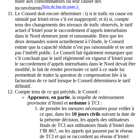
nuire aux consommateurs ou leur causer des
Note de bas de page
5
inconvénients
.
Le Conseil doit encore déterminer : i) si le trafic en cause est
stimulé par Iristel et/ou s’il est inapproprié; et ii) si, compte
tenu des changements des niveaux de trafic observés, le tarif
actuel d’Iristel pour le raccordement d’appels interurbains
dans le Nord demeure juste et raisonnable. Bien que les
deux demandes soient actuellement à l’étude, le Conseil
estime que la capacité réduite n’est pas raisonnable et ne sert
pas l’intérêt public. Le Conseil fait également remarquer que
s’il concluait que le tarif réglementé en vigueur d’Iristel pour
le raccordement d’appels interurbains dans le Nord devait être
modifié, le fait de rendre provisoire ce tarif à ce stade lui
permettrait de traiter la question de compensation liée à la
facturation de ce tarif lorsque le Conseil déterminera le tarif
définitif.
Compte tenu de ce qui précède, le Conseil :
Approuve, en partie
, la requête de redressement
provisoire d’Iristel et
ordonne
à TCI :
de prendre les mesures nécessaires pour veiller à
ce que, dans les
10 jours civils
suivant la date de
la présente décision, les appels des utilisateurs
finals de TCI aux utilisateurs finals d’Iristel dans
l’IR 867, ou les appels qui passent par le réseau
de TCI et qui se raccordent au réseau d’Iristel