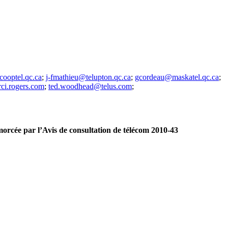
cooptel.qc.ca
;
j-fmathieu@telupton.qc.ca
;
gcordeau@maskatel.qc.ca
;
ci.rogers.com
;
ted.woodhead@telus.com
;
morcée par l’Avis de consultation de télécom 2010-43