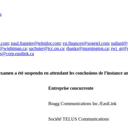
a
m.com
;
paul.frappier@telmilot.com
;
vp.finances@sogetel.com
;
pallard@
@wightman.ca
;
sachuter@tcc.on.ca
;
rbanks@mornington.ca
;
rwi_gr@r
s@corp.eastlink.ca
examen a été suspendu en attendant les conclusions de l’instance a
Entreprise concurrente
Bragg Communications Inc./EastLink
Société TELUS Communications