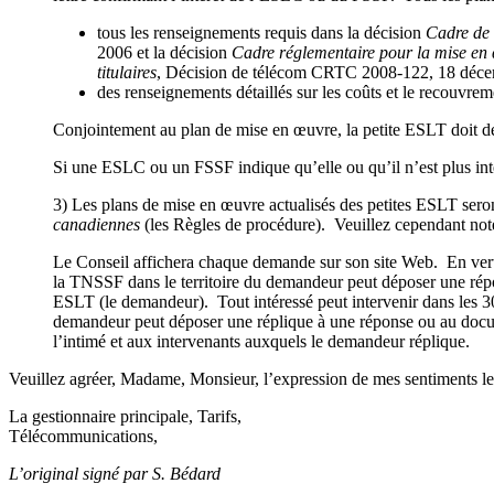
tous les renseignements requis dans la décision
Cadre de r
2006 et la décision
Cadre réglementaire pour la mise en œu
titulaires
, Décision de télécom CRTC 2008-122, 18 déc
des renseignements détaillés sur les coûts et le recouvrem
Conjointement au plan de mise en œuvre, la petite ESLT doit dép
Si une ESLC ou un FSSF indique qu’elle ou qu’il n’est plus inté
3) Les plans de mise en œuvre actualisés des petites ESLT seront
canadiennes
(les Règles de procédure). Veuillez cependant not
Le Conseil affichera chaque demande sur son site Web. En ver
la TNSSF dans le territoire du demandeur peut déposer une répons
ESLT (le demandeur). Tout intéressé peut intervenir dans les 30
demandeur peut déposer une réplique à une réponse ou au documen
l’intimé et aux intervenants auxquels le demandeur réplique.
Veuillez agréer, Madame, Monsieur, l’expression de mes sentiments le
La gestionnaire principale, Tarifs,
Télécommunications,
L’original signé par S. Bédard