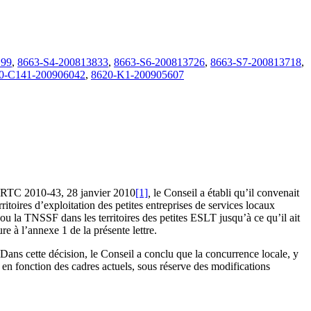
199
,
8663-S4-200813833
,
8663-S6-200813726
,
8663-S7-200813718
,
0-C141-200906042
,
8620-K1-200905607
 CRTC 2010-43, 28 janvier 2010
[1]
,
le Conseil a établi qu’il convenait
ritoires d’exploitation des petites entreprises de services locaux
 la TNSSF dans les territoires des petites ESLT jusqu’à ce qu’il ait
e à l’annexe 1 de la présente lettre.
ns cette décision, le Conseil a conclu que la concurrence locale, y
 en fonction des cadres actuels, sous réserve des modifications