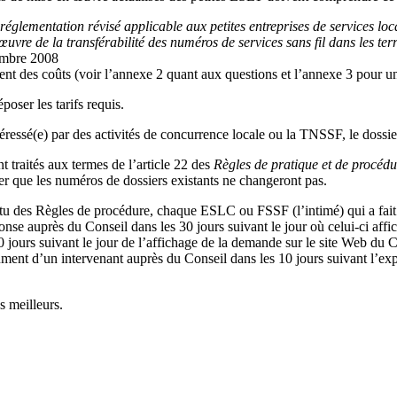
églementation révisé applicable aux petites entreprises de services loca
vre de la transférabilité des numéros de services sans fil dans les terri
embre 2008
ent des coûts (voir l’annexe 2 quant aux questions et l’annexe 3 pour un
oser les tarifs requis.
ressé(e) par des activités de concurrence locale ou la TNSSF, le dossie
 traités aux termes de l’article 22 des
Règles de pratique et de procédu
er que les numéros de dossiers existants ne changeront pas.
tu des Règles de procédure, chaque ESLC ou FSSF (l’intimé) qui a fai
e auprès du Conseil dans les 30 jours suivant le jour où celui-ci affich
 jours suivant le jour de l’affichage de la demande sur le site Web du C
t d’un intervenant auprès du Conseil dans les 10 jours suivant l’expirat
s meilleurs.