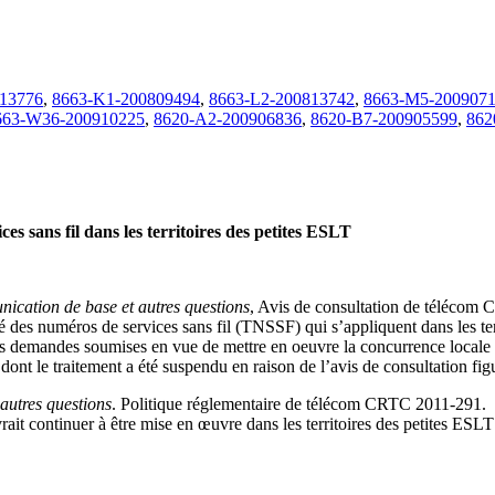
13776
,
8663-K1-200809494
,
8663-L2-200813742
,
8663-M5-200907
663-W36-200910225
,
8620-A2-200906836
,
8620-B7-200905599
,
862
es sans fil dans les territoires des petites ESLT
nication de base et autres questions
, Avis de consultation de télécom
lité des numéros de services sans fil (TNSSF) qui s’appliquent dans les ter
 demandes soumises en vue de mettre en oeuvre la concurrence locale ou
nt le traitement a été suspendu en raison de l’avis de consultation figur
 autres questions
. Politique réglementaire de télécom CRTC 2011-291. Da
it continuer à être mise en œuvre dans les territoires des petites ESLT