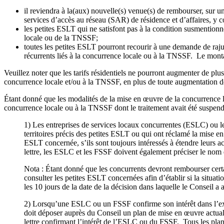
il reviendra à la(aux) nouvelle(s) venue(s) de rembourser, sur 
services d’accès au réseau (SAR) de résidence et d’affaires, y co
les petites ESLT qui ne satisfont pas à la condition susmentionn
locale ou de la TNSSF;
toutes les petites ESLT pourront recourir à une demande de raj
récurrents liés à la concurrence locale ou à la TNSSF. Le montan
Veuillez noter que les tarifs résidentiels ne pourront augmenter de pl
concurrence locale et/ou à la TNSSF, en plus de toute augmentation de 
Étant donné que les modalités de la mise en œuvre de la concurrence l
concurrence locale ou à la TNSSF dont le traitement avait été suspend
1) Les entreprises de services locaux concurrentes (ESLC) ou les
territoires précis des petites ESLT ou qui ont réclamé la mise en
ESLT concernée, s’ils sont toujours intéressés à étendre leurs a
lettre, les ESLC et les FSSF doivent également préciser le nom de
Nota : Étant donné que les concurrents devront rembourser certa
consulter les petites ESLT concernées afin d’établir si la situat
les 10 jours de la date de la décision dans laquelle le Conseil 
2) Lorsqu’une ESLC ou un FSSF confirme son intérêt dans l’exer
doit déposer auprès du Conseil un plan de mise en œuvre actualis
lettre confirmant l’intérêt de l’ESLC ou du FSSF. Tous les pla