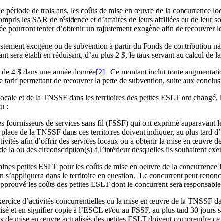
une période de trois ans, les coûts de mise en œuvre de la concurrence l
mpris les SAR de résidence et d’affaires de leurs affiliées ou de leur s
ée pourront tenter d’obtenir un rajustement exogène afin de recouvrer l
ustement exogène ou de subvention à partir du Fonds de contribution na
t sera établi en réduisant, d’au plus 2 $, le taux servant au calcul de l
us de 4 $ dans une année donnée
[2]
. Ce montant inclut toute augmentatio
tarif permettant de recouvrer la perte de subvention, suite aux conclusi
ocale et de la TNSSF dans les territoires des petites ESLT ont changé, l
u :
 fournisseurs de services sans fil (FSSF) qui ont exprimé auparavant leu
 place de la TNSSF dans ces territoires doivent indiquer, au plus tard d’
ctivités afin d’offrir des services locaux ou à obtenir la mise en œuvre
 la ou des circonscription(s) à l’intérieur desquelles ils souhaitent exer
ines petites ESLT pour les coûts de mise en oeuvre de la concurrence lo
ion s’appliquera dans le territoire en question. Le concurrent peut renonc
a approuvé les coûts des petites ESLT dont le concurrent sera responsable
cice d’activités concurrentielles ou la mise en œuvre de la TNSSF dans
é et en signifier copie à l’ESCL et/ou au FSSF, au plus tard 30 jours su
ns de mise en œuvre actualisés des petites ESLT doivent comprendre ce q