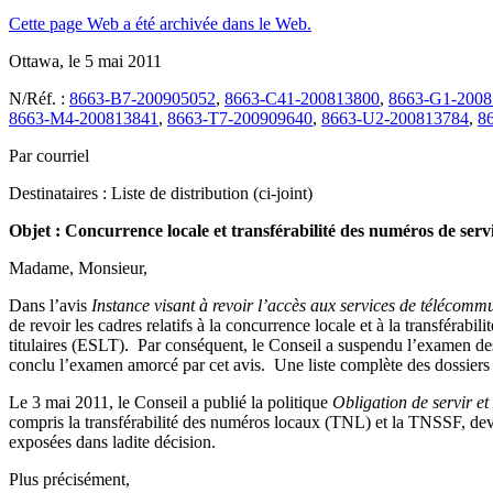
Cette page Web a été archivée dans le Web.
Ottawa, le 5 mai 2011
N/Réf. :
8663-B7-200905052
,
8663-C41-200813800
,
8663-G1-2008
8663-M4-200813841
,
8663-T7-200909640
,
8663-U2-200813784
,
8
Par courriel
Destinataires : Liste de distribution (ci-joint)
Objet : Concurrence locale et transférabilité des numéros de servic
Madame, Monsieur,
Dans l’avis
Instance visant à revoir l’accès aux services de télécommu
de revoir les cadres relatifs à la concurrence locale et à la transférabi
titulaires (ESLT). Par conséquent, le Conseil a suspendu l’examen des
conclu l’examen amorcé par cet avis. Une liste complète des dossiers do
Le 3 mai 2011, le Conseil a publié la politique
Obligation de servir et
compris la transférabilité des numéros locaux (TNL) et la TNSSF, devra
exposées dans ladite décision.
Plus précisément,