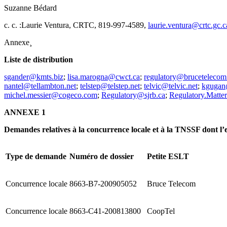
Suzanne Bédard
c. c. :Laurie Ventura, CRTC, 819-997-4589,
laurie.ventura@crtc.gc.c
Annexe¸
Liste de distribution
sgander@kmts.biz
;
lisa.marogna@cwct.ca
;
regulatory@bruceteleco
nantel@tellambton.net
;
telstep@telstep.net
;
telvic@telvic.net
;
kgugan
michel.messier@cogeco.com
;
Regulatory@sjrb.ca
;
Regulatory.Matter
ANNEXE 1
Demandes relatives à la concurrence locale et à la TNSSF dont l’
Type de demande
Numéro de dossier
Petite ESLT
Concurrence locale
8663-B7-200905052
Bruce Telecom
Concurrence locale
8663-C41-200813800
CoopTel