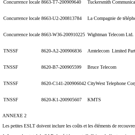
Concurrence locale
8663-T7-200909640
Tuckersmith Communicat
Concurrence locale
8663-U2-200813784
La Compagnie de téléph
Concurrence locale
8663-W36-200910225
Wightman Telecom Ltd.
TNSSF
8620-A2-200906836
Amtelecom Limited Part
TNSSF
8620-B7-200905599
Bruce Telecom
TNSSF
8620-C141-200906042
CityWest Telephone Cor
TNSSF
8620-K1-200905607
KMTS
ANNEXE 2
Les petites ESLT doivent inclure les coûts et les éléments de recouvr