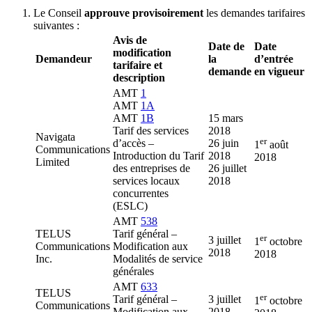
Le Conseil
approuve provisoirement
les demandes tarifaires
suivantes :
Avis de
Date de
Date
modification
Demandeur
la
d’entrée
tarifaire et
demande
en vigueur
description
AMT
1
AMT
1A
AMT
1B
15 mars
Tarif des services
2018
Navigata
er
d’accès –
26 juin
1
août
Communications
Introduction du Tarif
2018
2018
Limited
des entreprises de
26 juillet
services locaux
2018
concurrentes
(ESLC)
AMT
538
TELUS
Tarif général –
er
3 juillet
1
octobre
Communications
Modification aux
2018
2018
Inc.
Modalités de service
générales
AMT
633
TELUS
er
Tarif général –
3 juillet
1
octobre
Communications
Modification aux
2018