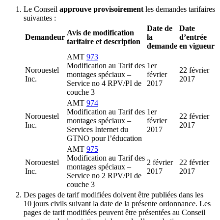
Le Conseil
approuve provisoirement
les demandes tarifaires
suivantes :
Date de
Date
Avis de modification
Demandeur
la
d’entrée
tarifaire et description
demande
en vigueur
AMT
973
Modification au Tarif des
1er
Norouestel
22 février
montages spéciaux –
février
Inc.
2017
Service no 4 RPV/PI de
2017
couche 3
AMT
974
Modification au Tarif des
1er
Norouestel
22 février
montages spéciaux –
février
Inc.
2017
Services Internet du
2017
GTNO pour l’éducation
AMT
975
Modification au Tarif des
Norouestel
2 février
22 février
montages spéciaux –
Inc.
2017
2017
Service no 2 RPV/PI de
couche 3
Des pages de tarif modifiées doivent être publiées dans les
10 jours civils suivant la date de la présente ordonnance. Les
pages de tarif modifiées peuvent être présentées au Conseil