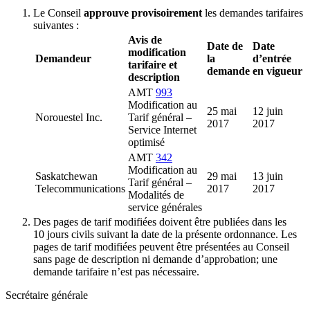
Le Conseil
approuve provisoirement
les demandes tarifaires
suivantes :
Avis de
Date de
Date
modification
Demandeur
la
d’entrée
tarifaire et
demande
en vigueur
description
AMT
993
Modification au
25 mai
12 juin
Norouestel Inc.
Tarif général –
2017
2017
Service Internet
optimisé
AMT
342
Modification au
Saskatchewan
29 mai
13 juin
Tarif général –
Telecommunications
2017
2017
Modalités de
service générales
Des pages de tarif modifiées doivent être publiées dans les
10 jours civils suivant la date de la présente ordonnance. Les
pages de tarif modifiées peuvent être présentées au Conseil
sans page de description ni demande d’approbation; une
demande tarifaire n’est pas nécessaire.
Secrétaire générale