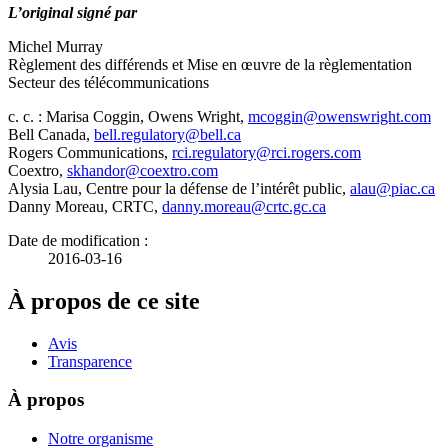
L’original signé par
Michel Murray
Règlement des différends et Mise en œuvre de la règlementation
Secteur des télécommunications
c. c. : Marisa Coggin, Owens Wright,
mcoggin@owenswright.com
Bell Canada,
bell.regulatory@bell.ca
Rogers Communications,
rci.regulatory@rci.rogers.com
Coextro,
skhandor@coextro.com
Alysia Lau, Centre pour la défense de l’intérêt public,
alau@piac.ca
Danny Moreau, CRTC,
danny.moreau@crtc.gc.ca
Date de modification :
2016-03-16
À propos de ce site
Avis
Transparence
À propos
Notre organisme