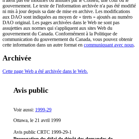
n'aient pas été modifiés ou annulés par le Conseil, une cour ou le
gouvernement. Le texte de l'information archivée n'a pas été modifié
ni mis à jour depuis sa date de mise en archive. Les modifications
aux DAO sont indiquées au moyen de « tirets » ajoutés au numéro
DAO original. Les pages archivées dans le Web ne sont pas
assujetties aux normes qui s'appliquent aux sites Web du
gouvernement du Canada. Conformément à la Politique de
communication du gouvernement du Canada, vous pouvez obtenir
cette information dans un autre format en
communiquant avec nous
.
Archivée
Cette page Web a été archivée dans le Web.
Avis public
Voir aussi:
1999-29
Ottawa, le 21 avril 1999
Avis public CRTC 1999-29-1
Prorogation du délai de dépôt des demandes de