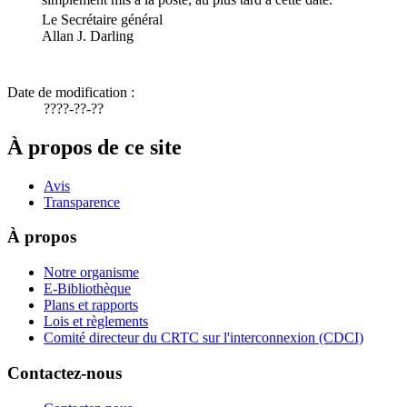
Le Secrétaire général
Allan J. Darling
Date de modification :
????-??-??
À propos de ce site
Avis
Transparence
À propos
Notre organisme
E-Bibliothèque
Plans et rapports
Lois et règlements
Comité directeur du CRTC sur l'interconnexion (CDCI)
Contactez-nous