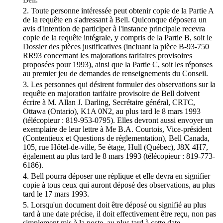
2. Toute personne intéressée peut obtenir copie de la Partie A
de la requête en s'adressant à Bell. Quiconque déposera un
avis d'intention de participer à l'instance principale recevra
copie de la requête intégrale, y compris de la Partie B, soit le
Dossier des pièces justificatives (incluant la pièce B-93-750
RR93 concernant les majorations tarifaires provisoires
proposées pour 1993), ainsi que la Partie C, soit les réponses
au premier jeu de demandes de renseignements du Conseil.
3. Les personnes qui désirent formuler des observations sur la
requête en majoration tarifaire provisoire de Bell doivent
écrire à M. Allan J. Darling, Secrétaire général, CRTC,
Ottawa (Ontario), K1A 0N2, au plus tard le 8 mars 1993
(télécopieur : 819-953-0795). Elles devront aussi envoyer un
exemplaire de leur lettre à Me B.A. Courtois, Vice-président
(Contentieux et Questions de réglementation), Bell Canada,
105, rue Hôtel-de-ville, 5e étage, Hull (Québec), J8X 4H7,
également au plus tard le 8 mars 1993 (télécopieur : 819-773-
6186).
4. Bell pourra déposer une réplique et elle devra en signifier
copie à tous ceux qui auront déposé des observations, au plus
tard le 17 mars 1993.
5. Lorsqu'un document doit être déposé ou signifié au plus
tard à une date précise, il doit effectivement être reçu, non pas
simplement mis à la poste, au plus tard à cette date.