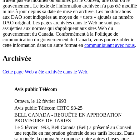
n'aient pas été modifiés ou annulés par le Conseil, une cour ou le
gouvernement. Le texte de l'information archivée n'a pas été modifié
ni mis à jour depuis sa date de mise en archive. Les modifications
aux DAO sont indiquées au moyen de « tirets » ajoutés au numéro
DAO original. Les pages archivées dans le Web ne sont pas
assujetties aux normes qui s'appliquent aux sites Web du
gouvernement du Canada. Conformément à la Politique de
communication du gouvernement du Canada, vous pouvez obtenir
cette information dans un autre format en
communiquant avec nous
.
Archivée
Cette page Web a été archivée dans le Web.
Avis public Télécom
Ottawa, le 12 février 1993
Avis public Télécom CRTC 93-25
BELL CANADA - REQUÊTE EN APPROBATION
PROVISOIRE DE TARIFS
Le 5 février 1993, Bell Canada (Bell) a présenté au Conseil
une requête en majoration générale de ses tarifs locaux. Dans
sa requête, la compagnie propose, entre autres choses, que