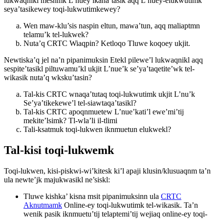
lukwaqnikl mesnmk L’nuey ikana’tasik aqq L’nuey-elukwutimk
seya’tasikewey toqi-lukwutimkewey?
Wen maw-klu’sis naspin eltun, mawa’tun, aqq maliaptmn
telamu’k tel-lukwek?
Nuta’q CRTC Wiaqpin? Ketloqo Tluwe koqoey ukjit.
Newtiska’q jel na’n pipanimuksin Etekl pilewe’l lukwaqnikl aqq
sespite’tasikl piltuwamu’kl ukjit L’nue’k se’ya’taqetite’wk tel-
wikasik nuta’q wksku’tasin?
Tal-kis CRTC wnaqa’tutaq toqi-lukwutimk ukjit L’nu’k
Se’ya’tikekewe’l tel-siawtaqa’tasikl?
Tal-kis CRTC apoqnmuetew L’nue’kati’l ewe’mi’tij
mekite’lsimk? Tl-wla’li il-tlimi
Tali-ksatmuk toqi-lukwen iknmuetun elukwekl?
Tal-kisi toqi-lukwemk
Toqi-lukwen, kisi-piskwi-wi’kitesk ki’l apaji klusin/klusuaqnm ta’n
ula newte’jk majukwasikl ne’siskl:
Tluwe kishka’ kisna msit pipanimuksinn ula
CRTC
Aknutmamk
Online-ey toqi-lukwutimk tel-wikasik. Ta’n
wenik pasik iknmuetu’tij telaptemi’tij wejiaq online-ey toqi-