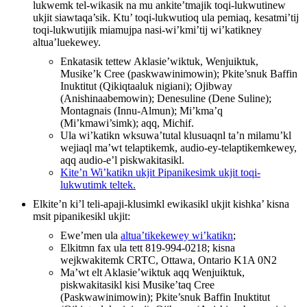
lukwemk tel-wikasik na mu ankite’tmajik toqi-lukwutinew
ukjit siawtaqa’sik. Ktu’ toqi-lukwutioq ula pemiaq, kesatmi’tij
toqi-lukwutijik miamujpa nasi-wi’kmi’tij wi’katikney
altua’luekewey.
Enkatasik tettew Aklasie’wiktuk, Wenjuiktuk,
Musike’k Cree (paskwawinimowin); Pkite’snuk Baffin
Inuktitut (Qikiqtaaluk nigiani); Ojibway
(Anishinaabemowin); Denesuline (Dene Suline);
Montagnais (Innu-Almun); Mi’kma’q
(Mi’kmawi’simk); aqq, Michif.
Ula wi’katikn wksuwa’tutal klusuaqnl ta’n milamu’kl
wejiaql ma’wt telaptikemk, audio-ey-telaptikemkewey,
aqq audio-e’l piskwakitasikl.
Kite’n Wi’katikn ukjit Pipanikesimk ukjit toqi-
lukwutimk teltek.
Elkite’n ki’l teli-apaji-klusimkl ewikasikl ukjit kishka’ kisna
msit pipanikesikl ukjit:
Ewe’men ula
altua’tikekewey wi’katikn
;
Elkitmn fax ula tett 819-994-0218; kisna
wejkwakitemk CRTC, Ottawa, Ontario K1A 0N2
Ma’wt elt Aklasie’wiktuk aqq Wenjuiktuk,
piskwakitasikl kisi Musike’taq Cree
(Paskwawinimowin); Pkite’snuk Baffin Inuktitut