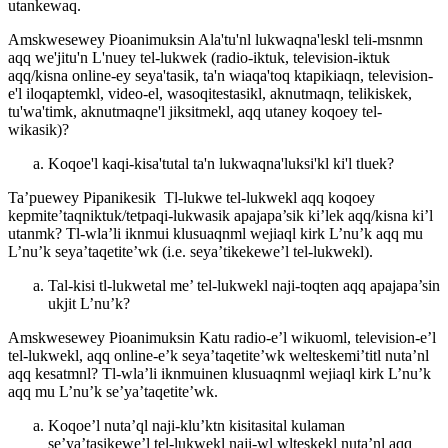
utankewaq.
Amskwesewey Pioanimuksin Ala'tu'nl lukwaqna'leskl teli-msnmn
aqq we'jitu'n L'nuey tel-lukwek (radio-iktuk, television-iktuk
aqq/kisna online-ey seya'tasik, ta'n wiaqa'toq ktapikiaqn, television-
e'l iloqaptemkl, video-el, wasoqitestasikl, aknutmaqn, telikiskek,
tu'wa'timk, aknutmaqne'l jiksitmekl, aqq utaney koqoey tel-
wikasik)?
Koqoe'l kaqi-kisa'tutal ta'n lukwaqna'luksi'kl ki'l tluek?
Ta’puewey Pipanikesik Tl-lukwe tel-lukwekl aqq koqoey
kepmite’taqniktuk/tetpaqi-lukwasik apajapa’sik ki’lek aqq/kisna ki’l
utanmk? Tl-wla’li iknmui klusuaqnml wejiaql kirk L’nu’k aqq mu
L’nu’k seya’taqetite’wk (i.e. seya’tikekewe’l tel-lukwekl).
Tal-kisi tl-lukwetal me’ tel-lukwekl naji-toqten aqq apajapa’sin
ukjit L’nu’k?
Amskwesewey Pioanimuksin Katu radio-e’l wikuoml, television-e’l
tel-lukwekl, aqq online-e’k seya’taqetite’wk welteskemi’titl nuta’nl
aqq kesatmnl? Tl-wla’li iknmuinen klusuaqnml wejiaql kirk L’nu’k
aqq mu L’nu’k se’ya’taqetite’wk.
Koqoe’l nuta’ql naji-klu’ktn kisitasital kulaman
se’ya’tasikewe’l tel-lukwekl naji-wl wlteskekl nuta’nl aqq