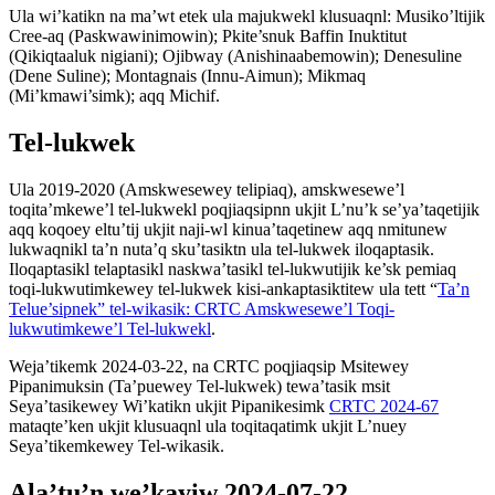
Ula wi’katikn na ma’wt etek ula majukwekl klusuaqnl: Musiko’ltijik
Cree-aq (Paskwawinimowin); Pkite’snuk Baffin Inuktitut
(Qikiqtaaluk nigiani); Ojibway (Anishinaabemowin); Denesuline
(Dene Suline); Montagnais (Innu-Aimun); Mikmaq
(Mi’kmawi’simk); aqq Michif.
Tel-lukwek
Ula 2019-2020 (Amskwesewey telipiaq), amskwesewe’l
toqita’mkewe’l tel-lukwekl poqjiaqsipnn ukjit L’nu’k se’ya’taqetijik
aqq koqoey eltu’tij ukjit naji-wl kinua’taqetinew aqq nmitunew
lukwaqnikl ta’n nuta’q sku’tasiktn ula tel-lukwek iloqaptasik.
Iloqaptasikl telaptasikl naskwa’tasikl tel-lukwutijik ke’sk pemiaq
toqi-lukwutimkewey tel-lukwek kisi-ankaptasiktitew ula tett “
Ta’n
Telue’sipnek” tel-wikasik: CRTC Amskwesewe’l Toqi-
lukwutimkewe’l Tel-lukwekl
.
Weja’tikemk 2024-03-22, na CRTC poqjiaqsip Msitewey
Pipanimuksin (Ta’puewey Tel-lukwek) tewa’tasik msit
Seya’tasikewey Wi’katikn ukjit Pipanikesimk
CRTC 2024-67
mataqte’ken ukjit klusuaqnl ula toqitaqatimk ukjit L’nuey
Seya’tikemkewey Tel-wikasik.
Ala’tu’n we’kayiw 2024-07-22