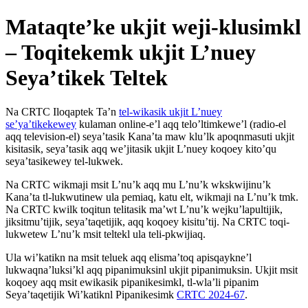
Mataqte’ke ukjit weji-klusimkl
– Toqitekemk ukjit L’nuey
Seya’tikek Teltek
Na CRTC Iloqaptek Ta’n
tel-wikasik ukjit L’nuey
se’ya’tikekewey
kulaman online-e’l aqq telo’ltimkewe’l (radio-el
aqq television-el) seya’tasik Kana’ta maw klu’lk apoqnmasuti ukjit
kisitasik, seya’tasik aqq we’jitasik ukjit L’nuey koqoey kito’qu
seya’tasikewey tel-lukwek.
Na CRTC wikmaji msit L’nu’k aqq mu L’nu’k wkskwijinu’k
Kana’ta tl-lukwutinew ula pemiaq, katu elt, wikmaji na L’nu’k tmk.
Na CRTC kwilk toqitun telitasik ma’wt L’nu’k wejku’lapultijik,
jiksitmu’tijik, seya’taqetijik, aqq koqoey kisitu’tij. Na CRTC toqi-
lukwetew L’nu’k msit teltekl ula teli-pkwijiaq.
Ula wi’katikn na msit teluek aqq elisma’toq apisqaykne’l
lukwaqna’luksi’kl aqq pipanimuksinl ukjit pipanimuksin. Ukjit msit
koqoey aqq msit ewikasik pipanikesimkl, tl-wla’li pipanim
Seya’taqetijik Wi’katiknl Pipanikesimk
CRTC 2024-67
.