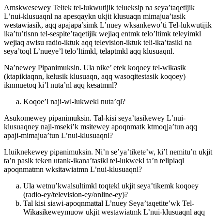
Amskwesewey Teltek tel-lukwutijik telueksip na seya’taqetijik
L’nui-klusuaqnl na apesqaykn ukjit klusuaqn mimajua’tasik
westawiasik, aqq apajapa’simk L’nuey wksankewo’ti Tel-lukwutijik
ika’tu’tisnn tel-sespite’taqetijik wejiaq entmk telo’ltimk teleyimkl
wejiaq awisu radio-iktuk aqq television-iktuk teli-ika’tasikl na
seya’toql L’nueye’l telo’ltimkl, telaptmkl aqq klusuaqnl.
Na’newey Pipanimuksin. Ula nike’ etek koqoey tel-wikasik
(ktapikiaqnn, kelusik klusuaqn, aqq wasoqitestasik koqoey)
iknmuetoq ki’l nuta’nl aqq kesatmnl?
Koqoe’l naji-wl-lukwekl nuta’ql?
Asukomewey pipanimuksin. Tal-kisi seya’tasikewey L’nui-
klusuaqney naji-mseki’k msitewey apoqnmatk ktmoqja’tun aqq
apaji-mimajua’tun L’nui-klusuaqnl?
Lluiknekewey pipanimuksin. Ni’n se’ya’tikete’w, ki’l nemitu’n ukjit
ta’n pasik teken utank-ikana’tasikl tel-lukwekl ta’n telipiaql
apoqnmatmn wksitawiatmn L’nui-klusuaqnl?
Ula wetnu’kwalsultimkl toqtekl ukjit seya’tikemk koqoey
(radio-ey/television-ey/online-ey)?
Tal kisi siawi-apoqnmattal L’nuey Seya’taqetite’wk Tel-
Wikasikeweymuow ukjit westawiatmk L’nui-klusuaqnl aqq