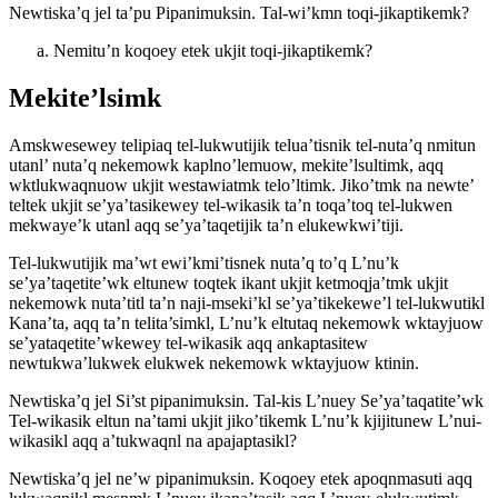
Newtiska’q jel ta’pu Pipanimuksin. Tal-wi’kmn toqi-jikaptikemk?
Nemitu’n koqoey etek ukjit toqi-jikaptikemk?
Mekite’lsimk
Amskwesewey telipiaq tel-lukwutijik telua’tisnik tel-nuta’q nmitun
utanl’ nuta’q nekemowk kaplno’lemuow, mekite’lsultimk, aqq
wktlukwaqnuow ukjit westawiatmk telo’ltimk. Jiko’tmk na newte’
teltek ukjit se’ya’tasikewey tel-wikasik ta’n toqa’toq tel-lukwen
mekwaye’k utanl aqq se’ya’taqetijik ta’n elukewkwi’tiji.
Tel-lukwutijik ma’wt ewi’kmi’tisnek nuta’q to’q L’nu’k
se’ya’taqetite’wk eltunew toqtek ikant ukjit ketmoqja’tmk ukjit
nekemowk nuta’titl ta’n naji-mseki’kl se’ya’tikekewe’l tel-lukwutikl
Kana’ta, aqq ta’n telita’simkl, L’nu’k eltutaq nekemowk wktayjuow
se’yataqetite’wkewey tel-wikasik aqq ankaptasitew
newtukwa’lukwek elukwek nekemowk wktayjuow ktinin.
Newtiska’q jel Si’st pipanimuksin. Tal-kis L’nuey Se’ya’taqatite’wk
Tel-wikasik eltun na’tami ukjit jiko’tikemk L’nu’k kjijitunew L’nui-
wikasikl aqq a’tukwaqnl na apajaptasikl?
Newtiska’q jel ne’w pipanimuksin. Koqoey etek apoqnmasuti aqq