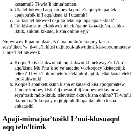
kesatmnl? Tl-wla’li kinua’tuinen.
Ula tel-lukwekl aqq koqoey kepmite’taqney/tetpaqtek
apajapa’sik ki’l aqq/kisna ki’l utanmk?
Tal kisi tel-lukwekl naji-toqtetal aqq apajapa’siktital?
Tal kisi-msnm tel-lukwek teltek (qame’k-na-kju’sn, cable-
iktuk, ankmu kikuaq, kisna online-ey)?
Ne’wewey Pipanimuksin. Ki’l na nujitu’n koqoey kisna
seya’tikete’w, tl-wla’li klusi ukjit toqi-lukwutimk kisi-apoqnmuetew
L’nue’l tel-lukwekl:
Koqoe’l kis-tl-lukwutital toqi-lukwutikl mekwaye’k L’nu’k
aqq/kisna Mu l’nu’k se’ya’taqetite’wk/koqoey kisitaqetijik
teltek? Tl-wla’li iknmuete’n etekl ukjit jiptuk tettal kisna etekl
toqi-lukwutikl.
Koqoe’l apanketuksinn kisna enkatasikl kisi-apoqnmattew
L’nuey koqoey kisitu’tij mesnmi’tij koqoey wktayjuow
seya’tasik radio-iktuk, television-iktuk kisna online? Tl-wla’li
iknmui na’tukoqoey ukjit jiptuk tli-apanketulten kisna
enkatasikl.
Apaji-mimajua’tasikl L’nui-klusuaqnl
aqq telo’ltimk