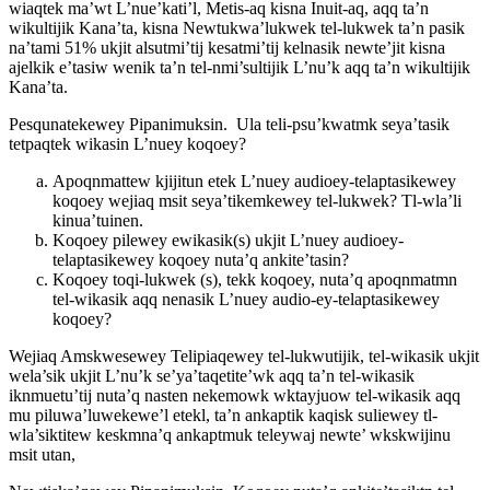
wiaqtek ma’wt L’nue’kati’l, Metis-aq kisna Inuit-aq, aqq ta’n
wikultijik Kana’ta, kisna Newtukwa’lukwek tel-lukwek ta’n pasik
na’tami 51% ukjit alsutmi’tij kesatmi’tij kelnasik newte’jit kisna
ajelkik e’tasiw wenik ta’n tel-nmi’sultijik L’nu’k aqq ta’n wikultijik
Kana’ta.
Pesqunatekewey Pipanimuksin. Ula teli-psu’kwatmk seya’tasik
tetpaqtek wikasin L’nuey koqoey?
Apoqnmattew kjijitun etek L’nuey audioey-telaptasikewey
koqoey wejiaq msit seya’tikemkewey tel-lukwek? Tl-wla’li
kinua’tuinen.
Koqoey pilewey ewikasik(s) ukjit L’nuey audioey-
telaptasikewey koqoey nuta’q ankite’tasin?
Koqoey toqi-lukwek (s), tekk koqoey, nuta’q apoqnmatmn
tel-wikasik aqq nenasik L’nuey audio-ey-telaptasikewey
koqoey?
Wejiaq Amskwesewey Telipiaqewey tel-lukwutijik, tel-wikasik ukjit
wela’sik ukjit L’nu’k se’ya’taqetite’wk aqq ta’n tel-wikasik
iknmuetu’tij nuta’q nasten nekemowk wktayjuow tel-wikasik aqq
mu piluwa’luwekewe’l etekl, ta’n ankaptik kaqisk suliewey tl-
wla’siktitew keskmna’q ankaptmuk teleywaj newte’ wkskwijinu
msit utan,