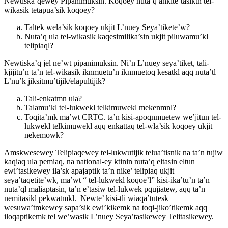
Newtiska’qewey Pipanimuksin. Koqoey nuta’q ankite’tasiktn tel-
wikasik tetapua’sik koqoey?
Taltek wela’sik koqoey ukjit L’nuey Seya’tikete’w?
Nuta’q ula tel-wikasik kaqesimilika’sin ukjit piluwamu’kl
telipiaql?
Newtiska’q jel ne’wt pipanimuksin. Ni’n L’nuey seya’tiket, tali-
kjijitu’n ta’n tel-wikasik iknmuetu’n iknmuetoq kesatkl aqq nuta’tl
L’nu’k jiksitmu’tijik/elapultijik?
Tali-enkatmn ula?
Talamu’kl tel-lukwekl telkimuwekl mekenmnl?
Toqita’mk ma’wt CRTC. ta’n kisi-apoqnmuetew we’jitun tel-
lukwekl telkimuwekl aqq enkattaq tel-wla’sik koqoey ukjit
nekemowk?
Amskwesewey Telipiaqewey tel-lukwutijik telua’tisnik na ta’n tujiw
kaqiaq ula pemiaq, na national-ey ktinin nuta’q eltasin eltun
ewi’tasikewey ila’sk apajaptik ta’n nike’ telipiaq ukjit
seya’taqetite’wk, ma’wt “ tel-lukwekl koqoe’l” kisi-ika’tu’n ta’n
nuta’ql maliaptasin, ta’n e’tasiw tel-lukwek pqujiatew, aqq ta’n
nemitasikl pekwatmkl. Newte’ kisi-tli wiaqa’tutesk
wesuwa’tmkewey sapa’sik ewi’kikemk na toqi-jiko’tikemk aqq
iloqaptikemk tel we’wasik L’nuey Seya’tasikewey Telitasikewey.