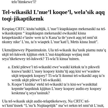
telo’ltimkewe’l?
Tel-wikasikl L’nue’l koqoe’l, wela’sik aqq
toqi-jikaptikemk
Kespiaq CRTC kisita’sultijik, L’nue’l ktapikiaqnn mekenasikl na tel-
wikasiksipnn “ ktapikiaqnn mekenasikl ewikasikl kisna
ketapekiasikl e’tasiw wen ta’n Kana’ta tle’yawit aqq tel nmi’sit
nkutey nike’ L’nu, ta’n wiaqtek L’nue’kati’l, Metis kisna Inuit”.
Ukmuljinewey Pipanimuksin. Ula tel-wikasik ika’tasik piamu nuta’q
ukjit tel-lukwek kjijitun etek L’nui-ktapikiaqn wejiaq msit
seya’tikekewey tel-lukwek? Tl-wla’li kinua’tuinen.
Etekl pilewe’l tel-wikasikl ewe’wasikl kirkuk ta’n pikweli
ksuwa’tasikl L’nuey koqoey kisitu’tij aqq kisi we’wasitew
ukjit tetpaqtek koqoey? Tl-wla’li iknmui tel-wikasikl aqq ta’n
wenik ukjit pilewe’l tel-wikasikl.
Koqoe’l kishka’ etekl tel-wikasikl ta’n kisi-we’wasiktital
kepmite’taqniktuk kjijitun L’nuey koqoey audio-ey koqoey
keskmna’q seya’tasinuk?
Ula tel-wikasik ukjit audio-telaptikekewey, Na CRTC tel-
wi’kmi’tisnek “L’nu’k Nujitaqetijik” ma’wt nekm tel nmi’sit L’nuit,