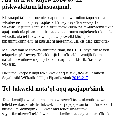
piskwakitmn klusuaqnml.
Klusuaqnl ta’n iknmuetutesk apoqnmattew nmitun taqoey nuta’q
wksitawiasin ula piley toqitasik L’nuey Seya’tasikewey Tel-
wikasik. Kjijitun L’nu’k ala’tu’tij maw klu’lk na’tal-lukwemk ukjit
apajaptmk ula pipanimuksinn aqq apoqnmuen toqitekemk ukjit tel-
wikasik, ula tel-lukwek wiaqtetew pikwelkl kito’qitekl
pipanimuksinn eltu’nl klusuaqnl mesenmkl ula kis-tliaq kito’qitek.
Majukwatmk Msitewey aknutma’timk, na CRTC seya’tutew ta’n
telapteket (Si’stewey Teltek) ukjit L’nu’k tel-lukwutijik iknmuan
na’tal-lukwutinew ukjit ajelkl klusuaqnl ta’n kisi-ika’tasik tel-
wikasik.
Ukjit me’ koqoey ukjit tel-lukwek aqq teltekl, tl-wla’li nmite’n
Seya’tasikl Wi’katiknl Ukjit Pipanikesimk
2019-217
.
Tel-lukwekl nuta’ql aqq apajapa’simk
Tel-lukwutijik weja’tikemk amskwesewe’l toqi-lukwutimkewe’l
teltekl ewikasikl ula tel-lukwek nuta’q apajapa’sin ta’n L’nue’kati’l
nuta’ql, tel-mimajimkl, lukwaqnikl teli-piskwa’timk
seya’tikemkewe’l tel-lukwekl, aqq kwilmn taqoey ta’n kelu’lk ukjit