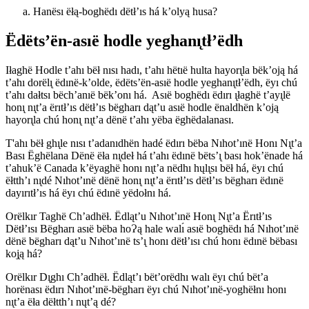
Hanësı ëłą-boghëdı dëtł’ıs há k’olyą husa?
Ëdëts’ën-asıë hodle yeghanı̨tł’ëdh
Iłaghë Hodle t’ahı bëł nısı hadı, t’ahı hëtıë hulta hayorı̨la bëk’oją há
t’ahı dorëlı̨ ëdınë-k’olde, ëdëts’ën-asıë hodle yeghanı̨tł’ëdh, ëyı chú
t’ahı dałtsı bëch’anıë bëk’onı há. Asıë boghëdı ëdırı ı̨łaghë t’ayı̨lë
honı̨ nı̨t’a ërıtł’ıs dëtł’ıs bëgharı dąt’u asıë hodle ënaldhën k’oją
hayorı̨la chú honı̨ nı̨t’a dënë t’ahı yëba ëghëdalanası.
T'ahı bëł ghı̨le nısı t’adanıdhën hadé ëdırı bëba Nıhot’ınë Honı Nı̨t’a
Bası Ëghëlana Dënë ëła nı̨deł há t’ahı ëdınë bëts’ı̨ bası hok’ënade há
t’ahuk’ë Canada k’ëyaghë honı nı̨t’a nëdhı hųlı̨sı bëł há, ëyı chú
ëłtth’ı nı̨dé Nıhot’ınë dënë honı̨ nı̨t’a ërıtł’ıs dëtł’ıs bëgharı ëdınë
dayırıtł’ıs há ëyı chú ëdınë yëdołnı há.
Orëlkır Taghë Ch’adhëł. Ëdląt’u Nıhot’ınë Honı̨ Nı̨t’a Ërıtł’ıs
Dëtł’ısı Bëgharı asıë bëba hoɁą hale walı́ asıë boghëdı há Nıhot’ınë
dënë bëgharı dąt’u Nıhot’ınë ts’ı̨ honı dëtł’ısı chú honı ëdınë bëbası
koj̨ą há?
Orëlkır Dı̨ghı Ch’adhëł. Ëdląt’ı bët’orëdhı walı ëyı chú bët’a
horënası ëdırı Nıhot’ınë-bëgharı ëyı chú Nıhot’ınë-yoghëłnı honı
nı̨t’a ëła dëłtth’ı nųt’ą dé?