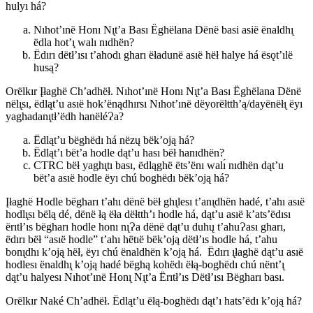
hulyı há?
Nıhot’ınë Honı Nı̨t’a Bası Ëghëlana Dënë basi asië ënaldhı̨
ëdla hot’ı̨ walı nıdhën?
Ëdırı dëtł’ısı t’ahodı gharı ëładunë asıë hëł halye há ësǫt’ılë
husą?
Orëlkır Įłaghë Ch’adhëł. Nıhot’ınë Honı Nı̨t’a Bası Ëghëlana Dënë
nëlı̨sı, ëdląt’u asıë hok’ënądhırsı Nıhot’ınë dëyorëłtth’ą/dayënëłı̨ ëyı
yaghadanı̨tł’ëdh hanëléɁa?
Ëdląt’u bëghëdı há nëzų bëk’oją há?
Ëdląt’ı bët’a hodle dąt’u hası bëł hanıdhën?
CTRC bëł yaghı̨tı bası, ëdląghë ëts’ënı walı́ nıdhën dąt’u
bët’a asıë hodle ëyı chú boghëdı bëk’oją há?
Įłaghë Hodle bëgharı t’ahı dënë bëł ghı̨lesı t’anı̨dhën hadé, t’ahı asıë
hodlı̨sı bëlą dé, dënë łą ëła dëłtth’ı hodle há, dąt’u asıë k’ats’ëdısı
ërıtł’ıs bëgharı hodle honı nı̨Ɂa dënë dąt’u duhų t’ahuɁası gharı,
ëdırı bëł “asıë hodle” t’ahı hëtıë bëk’oją dëtł’ıs hodle há, t’ahu
bonı̨dhı k’oją hëł, ëyı chú ënaldhën k’oją há. Ëdırı ı̨łaghë dąt’u asıë
hodlesı ënaldhı̨ k’oją hadé bëghą kohëdı ëłą-boghëdı chú nënt’ı̨
dąt’u halyesı Nıhot’ınë Honı̨ Nı̨t’a Ërıtł’ıs Dëtł’ısı Bëgharı bası.
Orëlkır Naké Ch’adhëł. Ëdląt’u ëłą-boghëdı dąt’ı hats’ëdı k’oją há?