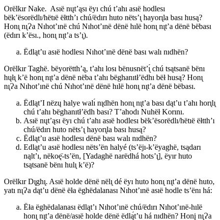
Orëlkır Nake. Asıë nųt’ąsı ëyı chú t’ahı asıë hodlesı
bëk’ësorëdlı/hëtıë ëłtth’ı chú/ëdırı huto nëts’ı̨ hayorı̨la bası husą?
Honı̨ nı̨Ɂa Nıhot’ınë chú Nıhot’ınë dënë hılë honı̨ nı̨t’a dënë bëbası
(ëdırı k’ësı., honı̨ nı̨t’a ts’ı̨).
Ëdląt’u asıë hodlesı Nıhot’ınë dënë bası walı nıdhën?
Orëlkır Taghë. bëyorëtth’ą, t’ahı losı bënusnët’ı̨́ chú tsątsanë bënı
hųłı̨ k’ë honı̨ nı̨t’a dënë nëba t’ahı bëghanıtł’ëdhı bëł husą? Honı̨
nı̨Ɂa Nıhot’ınë chú Nıhot’ınë dënë hılë honı̨ nı̨t’a dënë bëbası.
Ëdląt’I nëzų halye walı́ nı̨dhën honı̨ nı̨t’a bası dąt’u t’ahı horı̨lı̨
chú t’ahı bëghanıtł’ëdh bası? T’ahodı Nuhëł Korını.
Asıë nųt’ąsı ëyı chú t’ahı asıë hodlesı bëk’ësorëdlı/hëtıë ëłtth’ı
chú/ëdırı huto nëts’ı̨ hayorı̨la bası husą?
Ëdląt’u asıë hodlesı dënë bası walı nıdhën?
Edląt’u asıë hodlesı nëts’ën halyé (ts’ëjı-k’ëyaghë, tsądarı
nąlt’ı, nëkoę̈-ts’ën, [Yadaghë narëdhá hots’ı̨], ëyır huto
tsątsanë bënı hulı̨ k’ë)?
Orëlkır Dı̨ghı̨. Asıë holde dënë nëlı̨ dé ëyı huto honı̨ nı̨t’a dënë huto,
yatı nı̨Ɂa dąt’u dënë ëła ëghëdalanası Nıhot’ınë asıë hodle ts’ënı há:
Ëła ëghëdalanası ëdląt’ı Nıhot’ınë chú/ëdırı Nıhot’ınë-hılë
honı̨ nı̨t’a dënë/asıë holde dënë ëdlą́t’u há nıdhën? Honį nı̨Ɂa