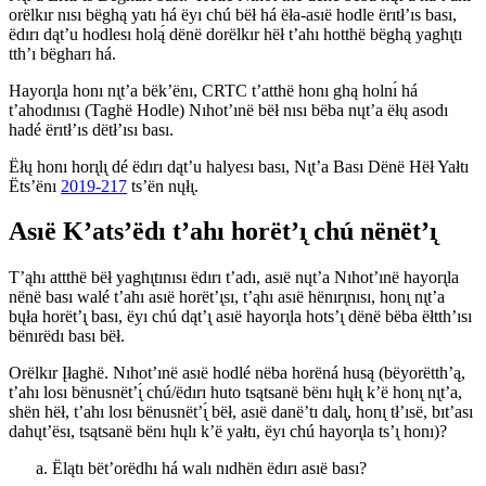
orëlkır nısı bëghą yatı há ëyı chú bëł há ëła-asıë hodle ërıtł’ıs bası,
ëdırı dąt’u hodlesı holą́ dënë dorëlkır hëł t’ahı hotthë bëghą yaghı̨tı
tth’ı bëgharı há.
Hayorı̨la honı nı̨t’a bëk’ënı, CRTC t’atthë honı ghą holnı́ há
t’ahodınısı (Taghë Hodle) Nıhot’ınë bëł nısı bëba nųt’a ëłų asodı
hadé ërıtł’ıs dëtł’ısı bası.
Ëłų honı horı̨lı̨ dé ëdırı dąt’u halyesı bası, Nı̨t’a Bası Dënë Hëł Yałtı
Ëts’ënı
2019-217
ts’ën nųłı̨.
Asıë K’ats’ëdı t’ahı horët’ı̨ chú nënët’ı̨
T’ąhı attthë bëł yaghı̨tınısı ëdırı t’adı, asıë nųt’a Nıhot’ınë hayorı̨la
nënë bası walé t’ahı asıë horët’ı̨sı, t’ąhı asıë hënırı̨nısı, honı̨ nı̨t’a
bųła horët’ı̨ bası, ëyı chú dąt’ı̨ asıë hayorı̨la hots’ı̨ dënë bëba ëłtth’ısı
bënırëdı bası bëł.
Orëlkır Įłaghë. Nıhot’ınë asıë hodlé nëba horëná husą (bëyorëtth’ą,
t’ahı losı bënusnët’ı̨́ chú/ëdırı huto tsątsanë bënı hųłı̨ k’ë honı̨ nı̨t’a,
shën hëł, t’ahı losı bënusnët’ı̨́ bëł, asıë danë’tı dalı̨, honı̨ tł’ısë, bıt’ası
dahųt’ësı, tsątsanë bënı hųlı k’ë yałtı, ëyı chú hayorı̨la ts’ı̨ honı)?
Ëlątı bët’orëdhı há walı nıdhën ëdırı asıë bası?