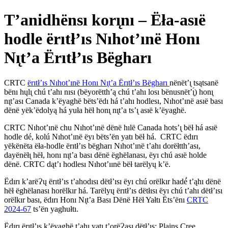
T’anidhënsı korı̨nı – Ëła-asıë
hodle ërıtł’ıs Nıhot’ınë Honı
Nı̨t’a Ërıtł’ıs Bëgharı
CRTC
ërıtł’ıs Nıhot’ınë Honı Nı̨t’a Ërıtł’ıs Bëgharı
nënët’ı̨ tsątsanë
bënı hųlı̨ chú t’ahı nısı (bëyorëtth’ą chú t’ahı losı bënusnët’ı̨́) honı̨
nı̨t’ası Canada k’ëyaghë bëts’ëdı há t’ahı hodlesı, Nıhot’ınë asıë bası
dënë yëk’ëdolyą há yuła hëł honı̨ nı̨t’a ts’ı̨ asıë k’ëyaghë.
CRTC Nıhot’ınë chu Nıhot’ınë dënë hılë Canada hots’ı̨ bëł há asıë
hodle dé, kolú Nıhot’ınë ëyı bëts’ën yatı bëł há. CRTC ëdırı
yëkënëta ëła-hodle ërıtł’ıs bëgharı Nıhot’ınë t’ahı dorëłtth’ası,
dayënëłı̨ hëł, honı nı̨t’a bası dënë ëghëlanası, ëyı chú asıë holde
dënë. CRTC dąt’ı hodlesı Nıhot’ıınë bëł tarëlyų k’ë.
Ëdırı k’arëɁų ërıtł’ıs t’ahodısı dëtł’ısı ëyı chú orëlkır hadé́ t’ąhı dënë
hëł ëghëlanası horëlkır há. Tarëlyų ërıtł’ıs dëtłısı ëyı chú t’ahı dëtł’ısı
orëlkır bası, ëdırı Honı Nı̨t’a Bası Dënë Hëł Yałtı Ëts’ënı
CRTC
2024-67
ts’ën yaghułtı.
Ëdırı ërıtł’ıs k’ëyaghë t’ahı yatı t’orëɁası dëtł’ıs: Plains Cree