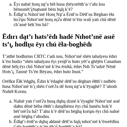
Ëyı nahıë honı̨ nı̨t’a bëł husa (bëyorëtth’a/ t’ahı losı
bënusnët’ı̨́/tsątsanë bënı hųlı̨ k’ë?
Ëdląt’u Nıhot’ınë Honı̨ Nı̨t’a Ërıtł’ıs Dëtł’ısı Bëgharı ëłu
hoɁą́sı Nıhot’ınë honı̨ nı̨Ɂa dënë ts’ënı walı́ yatı chú dënë
ch’anıë bëk’ënı há?
Ëdırı dąt’ı hats’ëdı hadé Nıhot’ınë asıë
ts’ı̨, hodlı̨sı ëyı chú ëła-boghëdı
T’atthë hodhırnıs CRTC t’adı nısı, Nıhot’ınë shën tahalyesı ëdırı
k’ësı hudzı “shën tahalyası ëyı yerı̨tł’ıs huto yët’a ghëjën Canadıan
dënë hëlı̨ ëyı chú Nıhot’ınë k’ësı ërultá, ëdırı Nıh Ts’udzë Nënë
Hots’ı̨, Tanısë Ts’ën Bëyası, ëdırı huto Inuıt.”
Orëlkır Ëłk’ëdı̨ghı̨. Ëdırı k’ëdaghë dëtł’ısı dëgharı ëłtth’ı nıdhën
husa Nıhot’ınë ts’ı̨ shën t’orëɁa dé honı̨ nı̨t’a k’ëyaghë? T’ahodı
Nuhëł Korını.
Nahıë yatı t’orëɁa husą dųhų dzınë k’ëyaghë Nıhot’ınë asıë
dałtsı dënë bëba ëłtth’ı danı̨dhënsı ëyı chú hanësı hok’ë
bët’orëɁa há? T’ahu k’ë dëtł’ısı bëghą korųnı ëyı chú nahıë
asıë bëghą t’ahodısı.
Ëdląt’ı ërıtł’ıs dųhų ałdanë dëtł’ıs hųlı̨ nıhot’ınë k’ësorëdlısı
t’ahı horëtth’ą ts’ën tth’ú horëtth’a há?