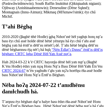
(Paskwâwinîmowin); South Baffin Inuktitut (Qikiqtaaluk nigiani);
Ojibway (Anishinaabemowin); Denesuline (Dëne Sųłıné);
Montagnais (Innu-Aimun); Mikmaq (Mi'kmawi'simk); ëyı chú
Michif.
T’ahi Bëghą
2010-2020 (Įłaghë tthë Hodle) ı̨́ghą Nıhot’ınë hëł yaghı̨tı honı̨ nı̨t’a
bası ëyı chú asıë holde dënë hëtıë yënırı̨nı há ëyı chú t’ahı asıë
bëghą yatı há ërıtł’ıs dëtł’ısı nënët’ı̨ dé. T’ahı hëtıë bëghą dëtł’ısı
dënë bëgharınısı ëją nët’ı̨ há hųlı̨
“Nën Ëdląt’ı Dınısı” ërıtł’ıs dëtł’ıs
bëgharı: CRTC Įghą Dënë Hëł Yatı Asıë nųt’ą
.
Hah 2024-03-22 k’ë CRTC hayorı̨la dënë hëł yatı nųt’ą (Iłaghë
K’ënı Hodle) ëdırı yatı nı̨ɂą Honı Nı̨t’a Bası Dënë Hëł Yałtı Ëts’ënı
CRTC 2024-67
ts’ën yaghułtı t’ąhı yatı nı̨Ɂa horëlı̨sı ëła-asıë hodle
bası Nıhot’ınë Honı Nı̨t’a Ërıtł’ıs Bëgharı.
Nëba hoɁą 2024-07-22 t’anıdhënsı
danıłchudh há.
T’arı̨nısı ëyı bëgharı dąt’u halye hası ëdırı ëła-asıë Nıhot’ınë Honı
Nı̨t’a Ërıtł’ıs Bëgharı bası. Hëtıë Nıhot’ınë dënë bëba nųt’a há t’ahı