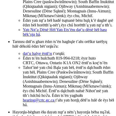
Plains Cree (paskwâwinîmowin); South Baffin Inuktitut
(Qikiqtaaluk nigiani); Ojibway (Anishinaabemowin);
Denesuline (Dëne Sųłıné); Montagnais (Innu-Aimun);
Mikmaq (Mi'kmawi'simk); ëyı chu, Michif.
Ëdırı yatı nı̨t’a bëł hadé tsątsanë bënı hųlı̨ k’ë ıłaghë ąsë
ëdırı bëł horëtth’ą-nët’ı̨ ëyı chú horëtth’ą yatı nı̨t’a tth’ı.
Yatı Nı̨t’a Dënë Hëł Yatı Ets’ënı dąt’u dënë hëł hası
bëk’oj̨ą há
.
Tarınısı dıtł’ıs gharı ëdırı ts’ën haghųle t’ahı orëlkır tarëlyų
hılë dëkolú ëdırı bët’orı̨łaɁa:
dąt’u halye ërıtł’ıs
t’orųłá;
Ëdırı ts’ën hulchuth 819-994-0218; ëyır huto
CRTC, Ottawa, Ontario K1A ON2 ërıtł’ıs koę̈ ts’ën
Tahot’inë yatı chú Bąla yatı bëł, ërıtł’ıs dąlchudh ëdırı
yatı hëł, Plains Cree (Paskwâwinîmowin); South Baffin
Inuktitut (Qikiqtaaluk nigiani); Ojibway
(Anishinaabemowin); Denesuline (Dëne Sųłıné);
Montagnais (Innu-Aimun); Mikmaq (Mi'kmawi'simk);
ëyı chú Michif. Ërıtł’ıs dąlchuth nahıë Nıhot’ınë yatı
tth’ı hılchú hoɁa. Ëdırı ts’ën yaghułtı
hearing@crtc.gc.ca
t’ahı yatı horı̨lı̨ dëtł’ıs hılë de ëyı bëł
há.
Hayorı̨la-bëgharı ëła dayatı nųt’a nëts’ı̨ hayorı̨la bëba nųɁał,