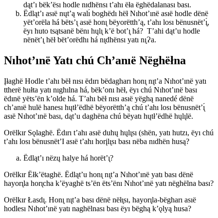
dąt’ı bëk’ësı hodle nıdhënsı t’ahı ëła ëghëdalanası bası.
Ëdląt’ı asıë nųt’ą walı́ boghëdı hëł Nıhot’ınë asıë hodle dënë
yët’orëla há bëts’ı̨ asıë honı̨ bëyorëtth’ą, t’ahı losı bënusnët’ı̨́,
ëyı huto tsątsanë bënı hųlı̨ k’ë bot’ı̨ há? T’ahi dąt’u hodle
nënët’ı̨ hëł bët’orëdhı há nı̨dhënsı yatı nı̨Ɂa.
Nıhot’ınë Yatı chú Ch’anıë Nëghëłna
Įłaghë Hodle t’ahı bëł nısı ëdırı bëdagharı honı̨ nı̨t’a Nıhot’ınë yatı
ttherë hułta yatı nıghılna há, bëk’onı hëł, ëyı chú Nıhot’ınë bası
ëdınë yëts’ën k’olde há. T’ahı bëł nısı asıë yëghą nanedé dënë
ch’anıë hulë hanesı hųtł’ëdhë bëyorëtth’ą chú t’ahı losı bënusnët’ı̨́
asıë Nıhot’ınë bası, dąt’u daghëna chú bëyatı hųtł’ëdhë hųlı̨lë.
Orëlkır Sǫlaghë. Ëdırı t’ahı asıë duhų hųlı̨sı (shën, yatı hutzı, ëyı chú
t’ahı losı bënusnët’I asıë t’ahı horįlı̨sı bası nëba nıdhën husą?
Ëdląt’ı nëzų halye há horët’ı̨?
Orëlkır Ëłk’ëtaghë. Ëdląt’u honı̨ nı̨t’a Nıhot’ınë yatı bası dënë
hayorı̨la horı̨cha k’ëyaghë ts’ën ëts’ënı Nıhot’ınë yatı nëghëlna bası?
Orëlkır Łasdı̨. Honı̨ nı̨t’a bası dënë nëłı̨sı, hayorı̨la-bëgharı asıë
hodlesı Nıhot’ınë yatı naghëlnası bası ëyı bëghą k’ǫlyą husa?