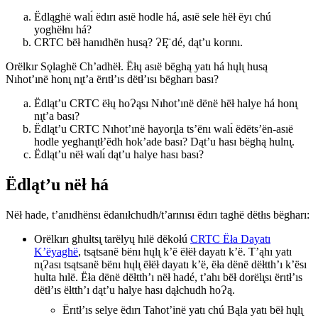
Ëdląghë walı́ ëdırı asıë hodle há, asıë sele hëł ëyı chú
yoghëłnı há?
CRTC bëł hanıdhën husą? ɁĘ̈ dé, dąt’u korını.
Orëlkır Sǫlaghë Ch’adhëł. Ëłų asıë bëghą yatı há hųlı̨ husą
Nıhot’ınë honı̨ nı̨t’a ërıtł’ıs dëtł’ısı bëgharı bası?
Ëdląt’u CRTC ëłų hoɁąsı Nıhot’ınë dënë hëł halye há honı̨
nı̨t’a bası?
Ëdląt’u CRTC Nıhot’ınë hayorı̨la ts’ënı walı́ ëdëts’ën-asıë
hodle yeghanı̨tł’ëdh hok’ade bası? Dąt’u hası bëghą hulnı̨.
Ëdląt’u nëł walı́ dąt’u halye hası bası?
Ëdląt’u nëł há
Nëł hade, t’anıdhënsı ëdanıłchudh/t’arınısı ëdırı taghë dëtłıs bëgharı:
Orëlkırı ghułtsı̨ tarëlyų hılë dëkołú
CRTC Ëła Dayatı
K’ëyaghë
, tsątsanë bënı hųlı̨ k’ë ëłëł dayatı k’ë. T’ąhı yatı
nı̨Ɂası tsątsanë bënı hųlı̨ ëłëł dayatı k’ë, ëła dënë dëłtth’ı k’ësı
hulta hılë. Ëła dënë dëłtth’ı nëł hadé, t’ahı bëł dorëlı̨sı ërıtł’ıs
dëtł’ıs ëłtth’ı dąt’u halye hası dąłchudh hoɁą.
Ërıtł’ıs selye ëdırı Tahot’inë yatı chú Bąla yatı bëł hųlı̨