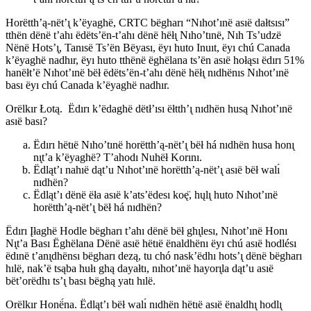
Horëtth’ą-nët’ı̨ k’ëyaghë, CRTC bëgharı “Nıhot’ınë asıë dałtsısı”
tthën dënë t’ahı ëdëts’ën-t’ahı dënë hëłı̨ Nıho’tınë, Nıh Ts’udzë
Nënë Hots’ı̨, Tanısë Ts’ën Bëyası, ëyı huto Inuıt, ëyı chú Canada
k’ëyaghë nadhır, ëyı huto tthënë ëghëlana ts’ën asıë hołąsı ëdırı 51%
hanëłt’ë Nıhot’ınë bëł ëdëts’ën-t’ahı dënë hëłı̨ nıdhënıs Nıhot’ınë
bası ëyı chú Canada k’ëyaghë nadhır.
Orëlkır Łotą. Ëdırı k’ëdaghë dëtł’ısı ëłtth’ı̨ nıdhën husą Nıhot’ınë
asıë bası?
Ëdırı hëtıë Nıho’tınë horëtth’ą-nët’ı̨ bëł há nıdhën husa honı̨
nı̨t’a k’ëyaghë? T’ahodı Nuhëł Korını.
Ëdląt’ı nahıë dąt’u Nıhot’ınë horëtth’ą-nët’ı̨ asıë bëł walı́
nıdhën?
Ëdląt’ı dënë ëła asıë k’ats’ëdesı koę̈, hųlı̨ huto Nıhot’ınë
horëtth’ą-nët’ı̨ bëł há nıdhën?
Ëdırı Įłaghë Hodle bëgharı t’ahı dënë bëł ghı̨lesı, Nıhot’ınë Honı
Nı̨t’a Bası Ëghëlana Dënë asıë hëtıë ënaldhënı ëyı chú asıë hodlésı
ëdınë t’anı̨dhënsı bëgharı dezą, tu chó nask’ëdhı hots’ı̨ dënë bëgharı
hılë, nak’ë tsąba hułı ghą dayałtı, nıhot’ınë hayorı̨la dąt’u asıë
bët’orëdhı ts’ı̨ bası bëghą yatı hılë.
Orëlkır Honë́na. Ëdląt’ı bëł walı́ nıdhën hëtıë asıë ënaldhı̨ hodlı̨