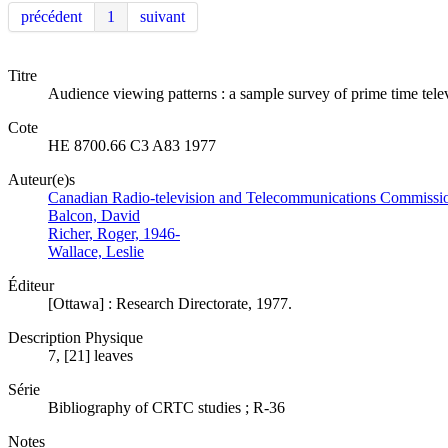
précédent
1
suivant
Titre
Audience viewing patterns : a sample survey of prime time tel
Cote
HE 8700.66 C3 A83 1977
Auteur(e)s
Canadian Radio-television and Telecommunications Commissi
Balcon, David
Richer, Roger, 1946-
Wallace, Leslie
Éditeur
[Ottawa] : Research Directorate, 1977.
Description Physique
7, [21] leaves
Série
Bibliography of CRTC studies ; R-36
Notes