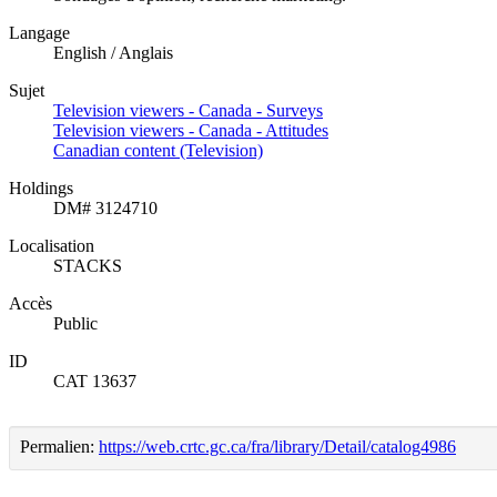
Langage
English / Anglais
Sujet
Television viewers - Canada - Surveys
Television viewers - Canada - Attitudes
Canadian content (Television)
Holdings
DM# 3124710
Localisation
STACKS
Accès
Public
ID
CAT 13637
Permalien:
https://web.crtc.gc.ca/fra/library/Detail/catalog4986