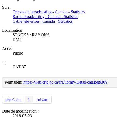
Sujet
Television broadcasting - Canada - Statistics
Radio broadcasting - Canada - Statistics
Cable television - Canada - Statistics
Localisation
STACKS / RAYONS
DM5
Accès
Public
ID
CAT 37
Permalien:
https://web.crtc.gc.ca/fra/library/Detail/catalog9309
précédent
1
suivant
Date de modification :
2018-05-23