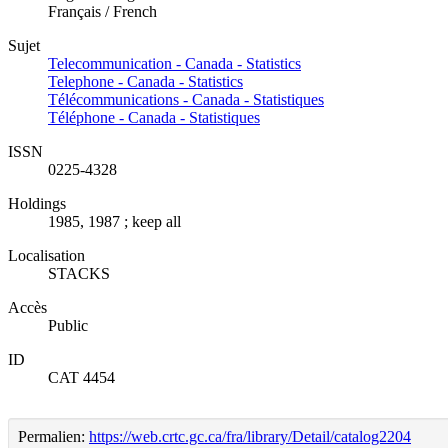
Français / French
Sujet
Telecommunication - Canada - Statistics
Telephone - Canada - Statistics
Télécommunications - Canada - Statistiques
Téléphone - Canada - Statistiques
ISSN
0225-4328
Holdings
1985, 1987 ; keep all
Localisation
STACKS
Accès
Public
ID
CAT 4454
Permalien:
https://web.crtc.gc.ca/fra/library/Detail/catalog2204