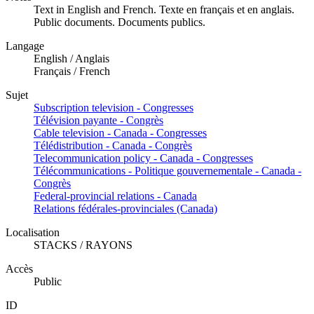
Text in English and French. Texte en français et en anglais.
Public documents. Documents publics.
Langage
English / Anglais
Français / French
Sujet
Subscription television - Congresses
Télévision payante - Congrès
Cable television - Canada - Congresses
Télédistribution - Canada - Congrès
Telecommunication policy - Canada - Congresses
Télécommunications - Politique gouvernementale - Canada -
Congrès
Federal-provincial relations - Canada
Relations fédérales-provinciales (Canada)
Localisation
STACKS / RAYONS
Accès
Public
ID