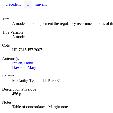
précédent
1
suivant
Titre
A model act to implement the regulatory recommendations of 
Titre Variable
A model act...
Cote
HE 7815 I57 2007
Auteur(e)s
Intven, Hank
Dawson, Mary
Éditeur
McCarthy Tétrault LLP, 2007
Description Physique
456 p.
Notes
Table of concordance. Margin notes.