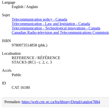
Langage
English / Anglais
Sujet
Telecommunication policy - Canada
Telecommunication - Law and legislation - Canada
Telecommunication - Technological innovations - Canada
Canadian Radio-television and Telecommunications Commissi
ISBN
9780973514858 (pbk.)
Localisation
REFERENCE / RÉFÉRENCE
STACKS (RC) - c. 2, c. 3
Accès
Public
ID
CAT 16180
Permalien:
https://web.crtc.gc.ca/fra/library/Detail/catalog7884