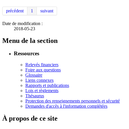
précédent
1
suivant
Date de modification :
2018-05-23
Menu de la section
Ressources
Relevés financiers
Foire aux questions
Glossaire
Liens connexes
Rapports et publications
Lois et règlements
Thésaurus
Protection des renseignements personnels et sécurité
Demandes d'accès à l'information complétées
À propos de ce site