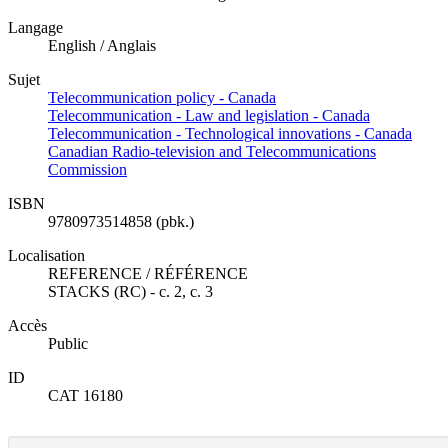
Langage
English / Anglais
Sujet
Telecommunication policy - Canada
Telecommunication - Law and legislation - Canada
Telecommunication - Technological innovations - Canada
Canadian Radio-television and Telecommunications
Commission
ISBN
9780973514858 (pbk.)
Localisation
REFERENCE / RÉFÉRENCE
STACKS (RC) - c. 2, c. 3
Accès
Public
ID
CAT 16180