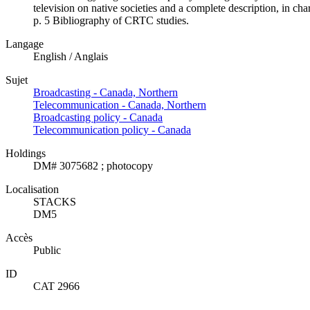
television on native societies and a complete description, in ch
p. 5 Bibliography of CRTC studies.
Langage
English / Anglais
Sujet
Broadcasting - Canada, Northern
Telecommunication - Canada, Northern
Broadcasting policy - Canada
Telecommunication policy - Canada
Holdings
DM# 3075682 ; photocopy
Localisation
STACKS
DM5
Accès
Public
ID
CAT 2966