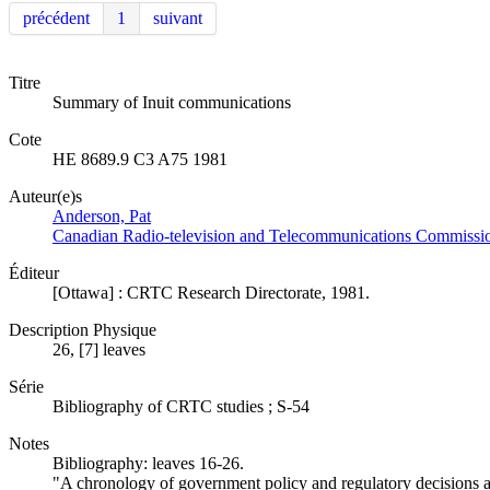
précédent
1
suivant
Titre
Summary of Inuit communications
Cote
HE 8689.9 C3 A75 1981
Auteur(e)s
Anderson, Pat
Canadian Radio-television and Telecommunications Commissi
Éditeur
[Ottawa] : CRTC Research Directorate, 1981.
Description Physique
26, [7] leaves
Série
Bibliography of CRTC studies ; S-54
Notes
Bibliography: leaves 16-26.
"A chronology of government policy and regulatory decisions af