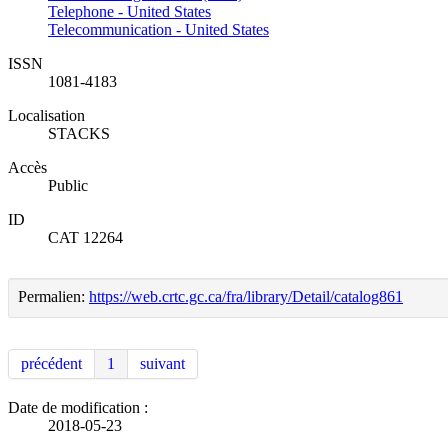
Telephone - United States
Telecommunication - United States
ISSN
1081-4183
Localisation
STACKS
Accès
Public
ID
CAT 12264
Permalien:
https://web.crtc.gc.ca/fra/library/Detail/catalog861
précédent
1
suivant
Date de modification :
2018-05-23