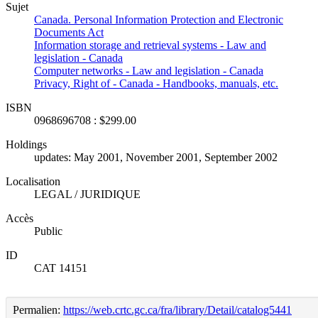
Sujet
Canada. Personal Information Protection and Electronic
Documents Act
Information storage and retrieval systems - Law and
legislation - Canada
Computer networks - Law and legislation - Canada
Privacy, Right of - Canada - Handbooks, manuals, etc.
ISBN
0968696708 : $299.00
Holdings
updates: May 2001, November 2001, September 2002
Localisation
LEGAL / JURIDIQUE
Accès
Public
ID
CAT 14151
Permalien:
https://web.crtc.gc.ca/fra/library/Detail/catalog5441