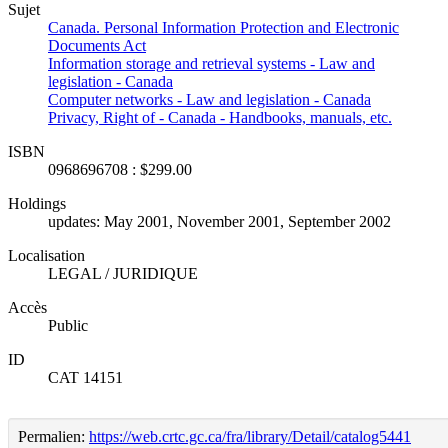
Sujet
Canada. Personal Information Protection and Electronic
Documents Act
Information storage and retrieval systems - Law and
legislation - Canada
Computer networks - Law and legislation - Canada
Privacy, Right of - Canada - Handbooks, manuals, etc.
ISBN
0968696708 : $299.00
Holdings
updates: May 2001, November 2001, September 2002
Localisation
LEGAL / JURIDIQUE
Accès
Public
ID
CAT 14151
Permalien:
https://web.crtc.gc.ca/fra/library/Detail/catalog5441