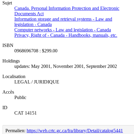
Sujet
Canada. Personal Information Protection and Electronic
Documents Act
Information storage and retrieval systems - Law and
legislation - Canada
Computer networks - Law and legislation - Canada
Privacy, Right of - Canada - Handbooks, manuals, etc.
ISBN
0968696708 : $299.00
Holdings
updates: May 2001, November 2001, September 2002
Localisation
LEGAL / JURIDIQUE
Accès
Public
ID
CAT 14151
Permalien:
https://web.crtc.gc.ca/fra/library/Detail/catalog5441