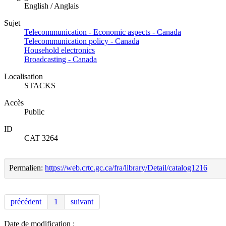
English / Anglais
Sujet
Telecommunication - Economic aspects - Canada
Telecommunication policy - Canada
Household electronics
Broadcasting - Canada
Localisation
STACKS
Accès
Public
ID
CAT 3264
Permalien:
https://web.crtc.gc.ca/fra/library/Detail/catalog1216
précédent
1
suivant
Date de modification :