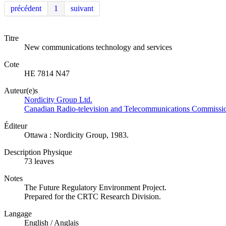
précédent
1
suivant
Titre
New communications technology and services
Cote
HE 7814 N47
Auteur(e)s
Nordicity Group Ltd.
Canadian Radio-television and Telecommunications Commiss
Éditeur
Ottawa : Nordicity Group, 1983.
Description Physique
73 leaves
Notes
The Future Regulatory Environment Project.
Prepared for the CRTC Research Division.
Langage
English / Anglais