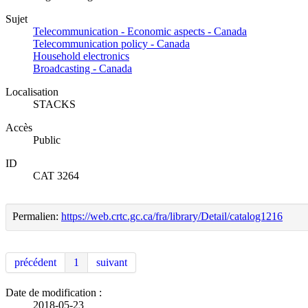
Sujet
Telecommunication - Economic aspects - Canada
Telecommunication policy - Canada
Household electronics
Broadcasting - Canada
Localisation
STACKS
Accès
Public
ID
CAT 3264
Permalien:
https://web.crtc.gc.ca/fra/library/Detail/catalog1216
précédent
1
suivant
Date de modification :
2018-05-23