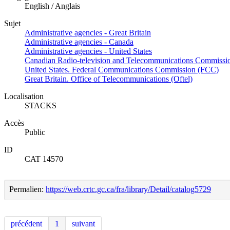
English / Anglais
Sujet
Administrative agencies - Great Britain
Administrative agencies - Canada
Administrative agencies - United States
Canadian Radio-television and Telecommunications Commissi
United States. Federal Communications Commission (FCC)
Great Britain. Office of Telecommunications (Oftel)
Localisation
STACKS
Accès
Public
ID
CAT 14570
Permalien:
https://web.crtc.gc.ca/fra/library/Detail/catalog5729
précédent
1
suivant