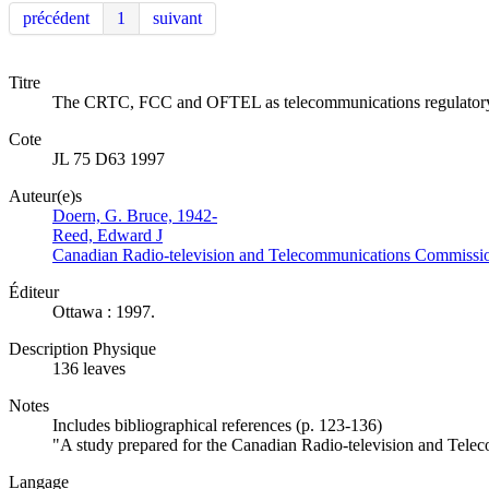
précédent
1
suivant
Titre
The CRTC, FCC and OFTEL as telecommunications regulatory ins
Cote
JL 75 D63 1997
Auteur(e)s
Doern, G. Bruce, 1942-
Reed, Edward J
Canadian Radio-television and Telecommunications Commiss
Éditeur
Ottawa : 1997.
Description Physique
136 leaves
Notes
Includes bibliographical references (p. 123-136)
"A study prepared for the Canadian Radio-television and Tel
Langage