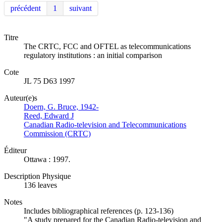
précédent
1
suivant
Titre
The CRTC, FCC and OFTEL as telecommunications
regulatory institutions : an initial comparison
Cote
JL 75 D63 1997
Auteur(e)s
Doern, G. Bruce, 1942-
Reed, Edward J
Canadian Radio-television and Telecommunications
Commission (CRTC)
Éditeur
Ottawa : 1997.
Description Physique
136 leaves
Notes
Includes bibliographical references (p. 123-136)
"A study prepared for the Canadian Radio-television and