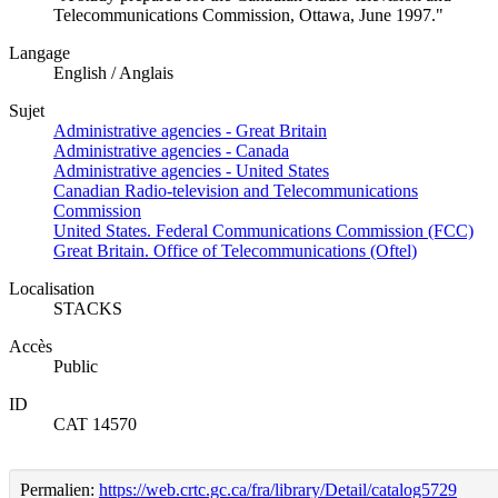
Telecommunications Commission, Ottawa, June 1997."
Langage
English / Anglais
Sujet
Administrative agencies - Great Britain
Administrative agencies - Canada
Administrative agencies - United States
Canadian Radio-television and Telecommunications
Commission
United States. Federal Communications Commission (FCC)
Great Britain. Office of Telecommunications (Oftel)
Localisation
STACKS
Accès
Public
ID
CAT 14570
Permalien:
https://web.crtc.gc.ca/fra/library/Detail/catalog5729