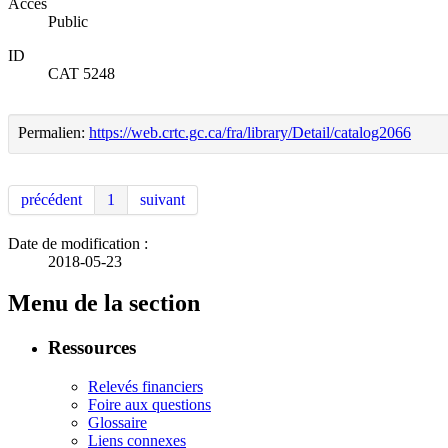
Accès
Public
ID
CAT 5248
Permalien:
https://web.crtc.gc.ca/fra/library/Detail/catalog2066
précédent
1
suivant
Date de modification :
2018-05-23
Menu de la section
Ressources
Relevés financiers
Foire aux questions
Glossaire
Liens connexes