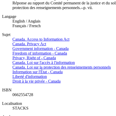
Réponse au rapport du Comité permanent de la justice et du solli
protection des renseignements personnels.--p. vii.
Langage
English / Anglais
Français / French
Sujet
Canada. Access to Information Act
Canada. Privacy Act
Government information - Canada
Freedom of information - Canada
Privacy, Right of - Canada
Canada. Loi sur l'accès à l'information
Canada. Loi sur la protection des renseignements personnels
Information sur l'État - Canada
Liberté d'information
Droit à la vie privée - Canada
ISBN
0662554728
Localisation
STACKS