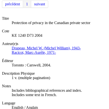
précédent
1
suivant
Titre
Protection of privacy in the Canadian private sector
Cote
KE 1240 D73 2004
Auteur(e)s
Drapeau, Michel W. (Michel William), 1943-
Racicot, Marc-Aurèle, 1971-
Éditeur
Toronto : Carswell, 2004.
Description Physique
1 v. (multiple pagination)
Notes
Includes bibliographical references and index.
Includes some text in French.
Langage
English / Anglais