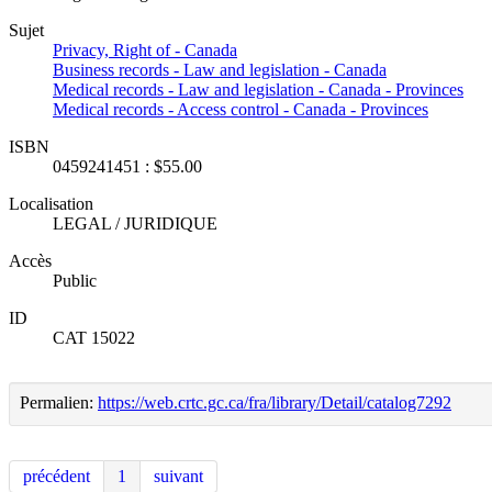
Sujet
Privacy, Right of - Canada
Business records - Law and legislation - Canada
Medical records - Law and legislation - Canada - Provinces
Medical records - Access control - Canada - Provinces
ISBN
0459241451 : $55.00
Localisation
LEGAL / JURIDIQUE
Accès
Public
ID
CAT 15022
Permalien:
https://web.crtc.gc.ca/fra/library/Detail/catalog7292
précédent
1
suivant