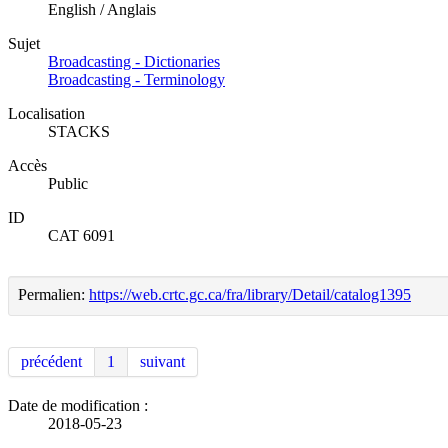
English / Anglais
Sujet
Broadcasting - Dictionaries
Broadcasting - Terminology
Localisation
STACKS
Accès
Public
ID
CAT 6091
Permalien:
https://web.crtc.gc.ca/fra/library/Detail/catalog1395
précédent
1
suivant
Date de modification :
2018-05-23