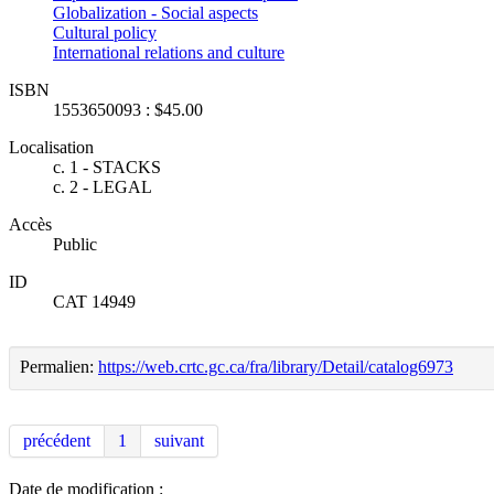
Globalization - Social aspects
Cultural policy
International relations and culture
ISBN
1553650093 : $45.00
Localisation
c. 1 - STACKS
c. 2 - LEGAL
Accès
Public
ID
CAT 14949
Permalien:
https://web.crtc.gc.ca/fra/library/Detail/catalog6973
précédent
1
suivant
Date de modification :