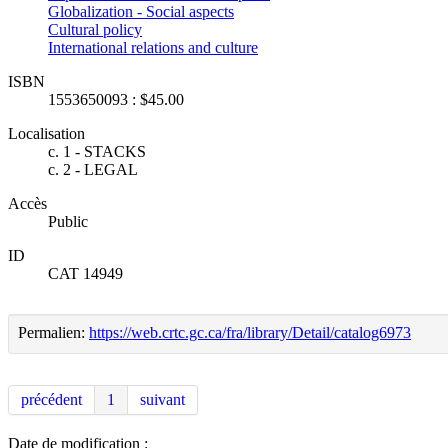
Globalization - Social aspects
Cultural policy
International relations and culture
ISBN
1553650093 : $45.00
Localisation
c. 1 - STACKS
c. 2 - LEGAL
Accès
Public
ID
CAT 14949
Permalien:
https://web.crtc.gc.ca/fra/library/Detail/catalog6973
précédent
1
suivant
Date de modification :